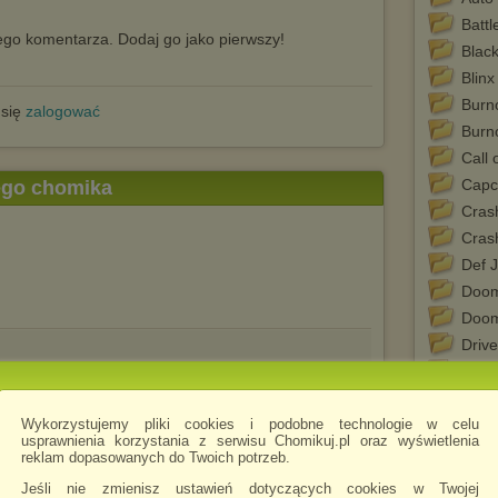
Batt
go komentarza. Dodaj go jako pierwszy!
Blac
Blinx
Burn
 się
zalogować
Burn
Call 
Capc
tego chomika
Cras
Cras
Def 
Doom
Doo
Drive
Fabl
Fallo
Wykorzystujemy pliki cookies i podobne technologie w celu
Far C
usprawnienia korzystania z serwisu Chomikuj.pl oraz wyświetlenia
Forz
reklam dopasowanych do Twoich potrzeb.
Gran
Jeśli nie zmienisz ustawień dotyczących cookies w Twojej