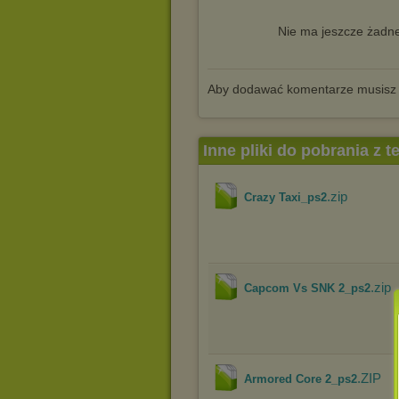
Nie ma jeszcze żadne
Aby dodawać komentarze musisz
Inne pliki do pobrania z 
.zip
Crazy Taxi_ps2
.zip
Capcom Vs SNK 2_ps2
.ZIP
Armored Core 2_ps2