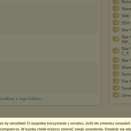
Rich
Silen
SNK 
SSX 
Star 
Star 
Sith
Star 
2_X
Star
Stree
Term
The 
Turo
Unre
j plików z tego folderu...
es by umożliwić Ci wygodne korzystanie z serwisu. Jeśli nie zmienisz ustawień
 Platform
omputerze. W każdej chwili możesz zmienić swoje ustawienia. Dowiedz się wię
right infringement