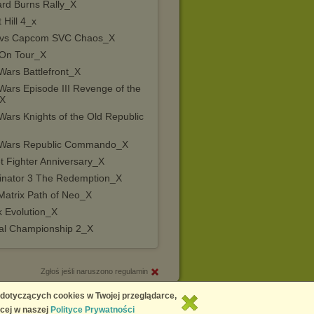
ard Burns Rally_X
t Hill 4_x
vs Capcom SVC Chaos_X
On Tour_X
Wars Battlefront_X
Wars Episode III Revenge of the
_X
Wars Knights of the Old Republic
 Wars Republic Commando_X
t Fighter Anniversary_X
inator 3 The Redemption_X
Matrix Path of Neo_X
k Evolution_X
al Championship 2_X
Zgłoś jeśli naruszono regulamin
Copyright © 2026
Chomikuj.pl
 dotyczących cookies w Twojej przeglądarce,
cej w naszej
Polityce Prywatności