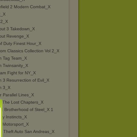
lefield 2 Modern Combat_X
k_X
 2_X
out 3 Takedown_X
out Revenge_X
of Duty Finest Hour_X
om Classics Collection Vol 2_X
h Tag Team_X
h Twinsanity_X
Jam Fight for NY_X
 3 Resurrection of Evil_X
m 3_X
r Parallel Lines_X
e The Lost Chapters_X
ut Brotherhood of Steel_X 1
ry Instincts_X
a Motorsport_X
d Theft Auto San Andreas_X