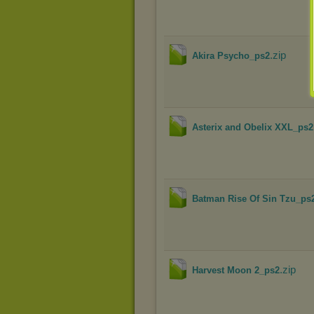
.zip
Akira Psycho_ps2
Asterix and Obelix XXL_ps2
Batman Rise Of Sin Tzu_ps
.zip
Harvest Moon 2_ps2