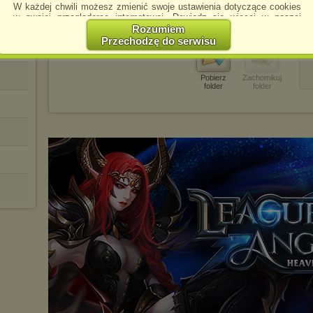
W każdej chwili możesz zmienić swoje ustawienia dotyczące cookies
w swojej przeglądarce internetowej. Dowiedz się więcej w naszej
Polityce Prywatności -
http://chomikuj.pl/PolitykaPrywatnosci.aspx
.
Rozumiem
Przechodzę do serwisu
Jednocześnie informujemy że zmiana ustawień przeglądarki może
spowodować ograniczenie korzystania ze strony Chomikuj.pl.
W przypadku braku twojej zgody na akceptację cookies niestety
Pobierz
Zachomikuj
folder
folder
prosimy o opuszczenie serwisu chomikuj.pl.
Wykorzystanie plików cookies
przez
Zaufanych Partnerów
(dostosowanie reklam do Twoich potrzeb, analiza skuteczności działań
marketingowych).
Wyrażenie sprzeciwu spowoduje, że wyświetlana Ci reklama nie
będzie dopasowana do Twoich preferencji, a będzie to reklama
wyświetlona przypadkowo.
Istnieje możliwość zmiany ustawień przeglądarki internetowej w
sposób uniemożliwiający przechowywanie plików cookies na
urządzeniu końcowym. Można również usunąć pliki cookies,
dokonując odpowiednich zmian w ustawieniach przeglądarki
internetowej.
Pełną informację na ten temat znajdziesz pod adresem
http://chomikuj.pl/PolitykaPrywatnosci.aspx
.