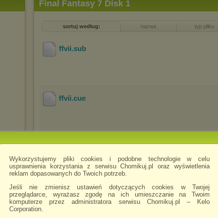
Final Fantasy 7 Disk 1
sortuj według:
nazwa
typ pliku
ffvii
.sub
ffvii
.cue
ffvii
.ccd
Wykorzystujemy pliki cookies i podobne technologie w celu
usprawnienia korzystania z serwisu Chomikuj.pl oraz wyświetlenia
reklam dopasowanych do Twoich potrzeb.
Jeśli nie zmienisz ustawień dotyczących cookies w Twojej
przeglądarce, wyrażasz zgodę na ich umieszczanie na Twoim
readme
.txt
komputerze przez administratora serwisu Chomikuj.pl – Kelo
Corporation.