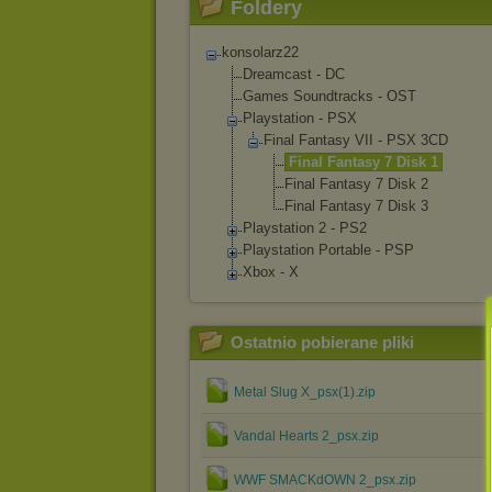
Foldery
konsolarz22
Dreamcast - DC
Games Soundtracks - OST
Playstation - PSX
Final Fantasy VII - PSX 3CD
Final Fantasy 7 Disk 1
Final Fantasy 7 Disk 2
Final Fantasy 7 Disk 3
Playstation 2 - PS2
Playstation Portable - PSP
Xbox - X
Ostatnio pobierane pliki
Metal Slug X_psx(1).zip
Vandal Hearts 2_psx.zip
WWF SMACKdOWN 2_psx.zip