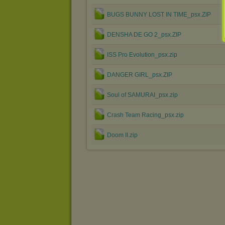
BUGS BUNNY LOST IN TIME_psx.ZIP
DENSHA DE GO 2_psx.ZIP
ISS Pro Evolution_psx.zip
DANGER GIRL_psx.ZIP
Soul of SAMURAI_psx.zip
Crash Team Racing_psx.zip
Doom II.zip