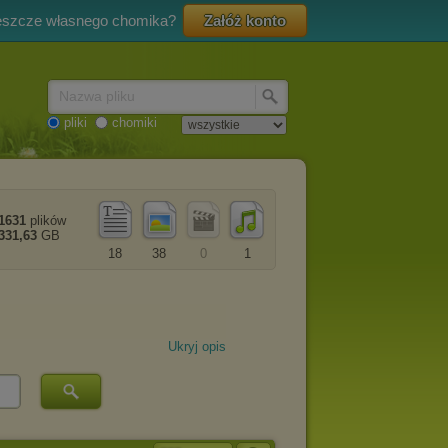
eszcze własnego chomika?
Załóż konto
Nazwa pliku
pliki
chomiki
1631
plików
331,63
GB
18
38
0
1
Ukryj opis