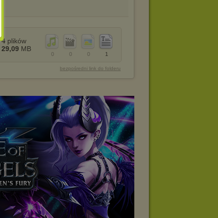
4
plików
29,09
MB
0
0
0
1
bezpośredni link do folderu