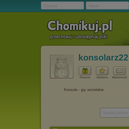
Chomik
Hasło
konsolarz22
Prezent
Ulubiony
Wiadomość
Szukaj plików