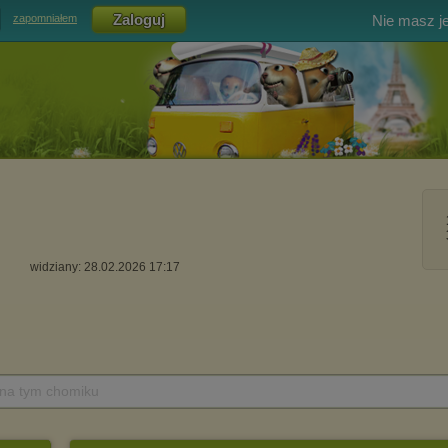
Nie masz j
zapomniałem
widziany: 28.02.2026 17:17
 na tym chomiku