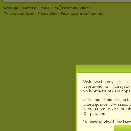
Main page
Contact us
Media
Help
Publishers Platform
Terms and conditions
Privacy policy
Report copyright infringement
Wykorzystujemy pliki c
usprawnienia korzyst
wyświetlenia reklam dop
Jeśli nie zmienisz ust
przeglądarce, wyrażasz
komputerze przez admin
Corporation.
W każdej chwili możesz
cookies w swojej przeglą