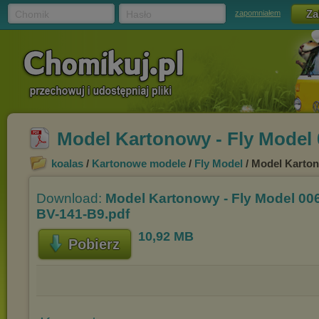
Chomik
Hasło
zapomniałem
Model Kartonowy - Fly Model 
koalas
/
Kartonowe modele
/
Fly Model
/ Model Karton
Download:
Model Kartonowy - Fly Model 00
BV-141-B9.pdf
10,92 MB
Pobierz