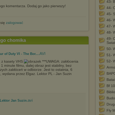
43- 
go komentarza. Dodaj go jako pierwszy!
44- 
45- S
46- 
 się
zalogować
47- 
48- 
49- C
tego chomika
Świa
50- 
.AVI
r of Duty VI - The Bor...
51- 
52- 
a z kasety VHS
***UWAGA: zakłócenia
 1 minute filmu, dalej obraz jest stabilny, bez
Armou
zych zakłóceń w odbiorze. Jest to ostatnia, 6
BAP
, wydana przez Elgaz. Lektor PL - Jan Suzin
Batai
Bf 1
Bibli
Budo
.avi
 Lektor Jan Suzin
Drug
Fly M