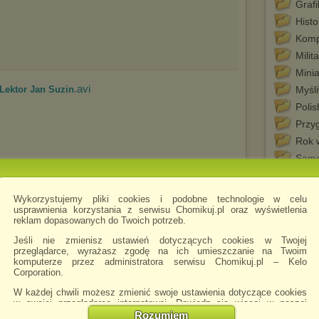
Grafi
Histo
Komp
Milit
Minia
.avi
 Lektor Jan Suzin
Myśli
Polis
Przy
Rok 
Samo
TAP
Tape
Wykorzystujemy pliki cookies i podobne technologie w celu
WŁA
usprawnienia korzystania z serwisu Chomikuj.pl oraz wyświetlenia
.avi
 Lektor Jan Suzin
reklam dopasowanych do Twoich potrzeb.
Jeśli nie zmienisz ustawień dotyczących cookies w Twojej
przeglądarce, wyrażasz zgodę na ich umieszczanie na Twoim
komputerze przez administratora serwisu Chomikuj.pl – Kelo
Corporation.
W każdej chwili możesz zmienić swoje ustawienia dotyczące cookies
w swojej przeglądarce internetowej. Dowiedz się więcej w naszej
Polityce Prywatności -
http://chomikuj.pl/PolitykaPrywatnosci.aspx
.
Rozumiem