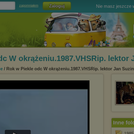
Nie masz jeszcze
zapomniałem
dc W okrążeniu.1987.VHSRip. lektor J
le
/ Rok w Piekle odc W okrążeniu.1987.VHSRip. lektor Jan Suzin
Inne fol
1985