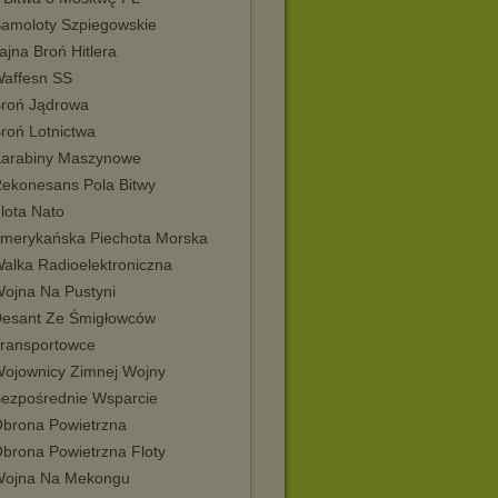
Samoloty Szpiegowskie
ajna Broń Hitlera
Waffesn SS
Broń Jądrowa
Broń Lotnictwa
Karabiny Maszynowe
Rekonesans Pola Bitwy
lota Nato
Amerykańska Piechota Morska
Walka Radioelektroniczna
Wojna Na Pustyni
Desant Ze Śmigłowców
Transportowce
Wojownicy Zimnej Wojny
Bezpośrednie Wsparcie
Obrona Powietrzna
Obrona Powietrzna Floty
Wojna Na Mekongu