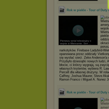
Rok w piekle - Tour of Duty
Wietn
amery
wojsk
Wietn
piekl
oddzi
Pierwszy serial telewizyjny o
okruc
wojnie w Wietnamie. Seri ...
porus
narkotyków. Firebase Ladybird-Wie
opanowana przez oddziały Vietkong
się wysłać sierż. Zeke Anderson'a 
Przybyło dziesiątki nowych ludzi,
błocie, ci którzy wygrają, są zwyc
własnych kryteriów, wybiera R. Law
Percell dla własnej drużyny. W ro
Caffrey, Joshua Maurer, Steve Akah
Ramon Franco i Miguel A. Nunez J
Rok w piekle - Tour of Duty c
Wietn
amery