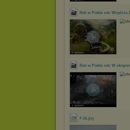
Rok w Piekle odc Wzgórze.1
z opisem
Rok w Piekle odc W okrążeni
z opisem
.jpg
F-16