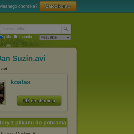
 własnego chomika?
Załóż konto
Nazwa pliku
pliki
chomiki
an Suzin.avi
.avi
koalas
Idź do chomika
dery z plikami do pobrania
 Bitwa o Moskwę PL