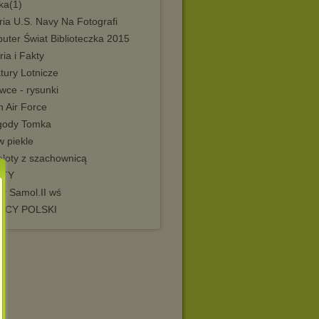
ka(1)
ria U.S. Navy Na Fotografi
uter Świat Biblioteczka 2015
aria i Fakty
tury Lotnicze
wce - rysunki
h Air Force
gody Tomka
w piekle
loty z szachownicą
ETY
ty Samol.II wś
DCY POLSKI