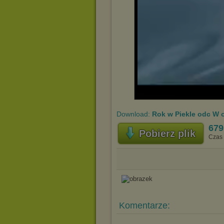
Download:
Rok w Piekle odc W o
679
Pobierz plik
Czas 
Komentarze: