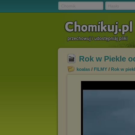
Chomik
Hasło
Rok w Piekle o
koalas
/
FILMY
/
Rok w piek