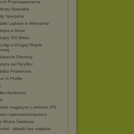
Broń Przeciwpancerna
Okręty Nawodne
iły Specjalne
Walki Lądowe w Wietnamie
Wojna w Korei
Wojny XXI Wieku
zołgi w Drugiej Wojnie
towej
Wsparcie Piechoty
Wojna na Pacyfiku
Walka Powietrzna
r In Profile
C
lles Aeriennes
09
oteka magazynu Lotnictwo (Pl)
wa i naprawa komputera
a Wojna Światowa
odel - okładki bez napisów