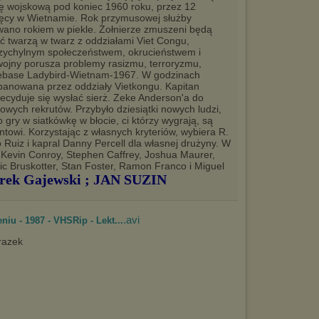
ę wojskową pod koniec 1960 roku, przez 12
ęcy w Wietnamie. Rok przymusowej służby
ano rokiem w piekle. Żołnierze zmuszeni będą
ć twarzą w twarz z oddziałami Viet Congu,
zychylnym społeczeństwem, okrucieństwem i
 wojny porusza problemy rasizmu, terroryzmu,
irebase Ladybird-Wietnam-1967. W godzinach
opanowana przez oddziały Vietkongu. Kapitan
decyduje się wysłać sierż. Zeke Anderson'a do
owych rekrutów. Przybyło dziesiątki nowych ludzi,
gry w siatkówkę w błocie, ci którzy wygrają, są
towi. Korzystając z własnych kryteriów, wybiera R.
 Ruiz i kapral Danny Percell dla własnej drużyny. W
 Kevin Conroy, Stephen Caffrey, Joshua Maurer,
ic Bruskotter, Stan Foster, Ramon Franco i Miguel
rek Gajewski ; JAN SUZIN
.avi
niu - 1987 - VHSRip - Lekt...