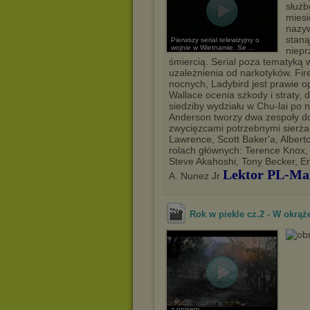
służb
miesi
nazyw
staną
Pierwszy serial telewizyjny o
wojnie w Wietnamie. Se ...
niepr
śmiercią. Serial poza tematyką
uzależnienia od narkotyków. F
nocnych, Ladybird jest prawie 
Wallace ocenia szkody i straty, 
siedziby wydziału w Chu-lai po n
Anderson tworzy dwa zespoły do 
zwycięzcami potrzebnymi sierżan
Lawrence, Scott Baker'a, Alberto
rolach głównych: Terence Knox,
Steve Akahoshi, Tony Becker, Er
Lektor PL-Ma
A. Nunez Jr
Rok w piekle cz.2 - W okrąże
z opisem