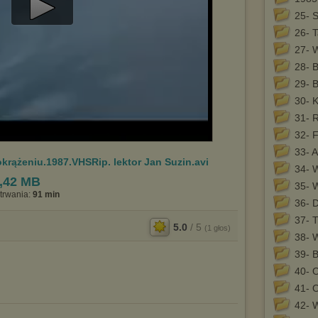
25- 
Play
26- T
Video
27- 
28- 
29- 
30- 
31- 
32- F
33- 
krążeniu.1987.VHSRip. lektor Jan Suzin.avi
34- 
,42 MB
35- 
trwania:
91 min
36- 
37- 
5.0
/
5
(
1
głos)
38- 
39- 
40- 
41- 
42- 