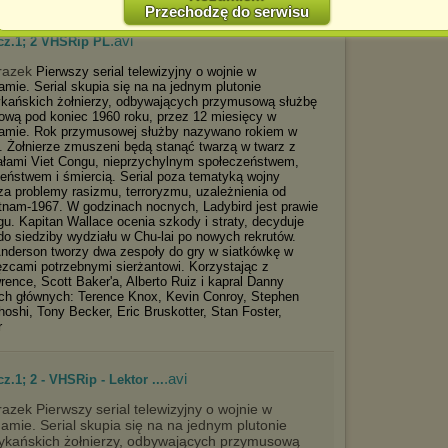
Przechodzę do serwisu
Jednocześnie informujemy że zmiana ustawień przeglądarki może
spowodować ograniczenie korzystania ze strony Chomikuj.pl.
.avi
 cz.1; 2 VHSRip PL
W przypadku braku twojej zgody na akceptację cookies niestety
Pierwszy serial telewizyjny o wojnie w
prosimy o opuszczenie serwisu chomikuj.pl.
amie. Serial skupia się na na jednym plutonie
kańskich żołnierzy, odbywających przymusową służbę
Wykorzystanie plików cookies
przez
Zaufanych Partnerów
ową pod koniec 1960 roku, przez 12 miesięcy w
(dostosowanie reklam do Twoich potrzeb, analiza skuteczności działań
amie. Rok przymusowej służby nazywano rokiem w
marketingowych).
e. Żołnierze zmuszeni będą stanąć twarzą w twarz z
ałami Viet Congu, nieprzychylnym społeczeństwem,
Wyrażenie sprzeciwu spowoduje, że wyświetlana Ci reklama nie
ieństwem i śmiercią. Serial poza tematyką wojny
będzie dopasowana do Twoich preferencji, a będzie to reklama
za problemy rasizmu, terroryzmu, uzależnienia od
wyświetlona przypadkowo.
tnam-1967. W godzinach nocnych, Ladybird jest prawie
u. Kapitan Wallace ocenia szkody i straty, decyduje
Istnieje możliwość zmiany ustawień przeglądarki internetowej w
do siedziby wydziału w Chu-lai po nowych rekrutów.
sposób uniemożliwiający przechowywanie plików cookies na
 Anderson tworzy dwa zespoły do gry w siatkówkę w
urządzeniu końcowym. Można również usunąć pliki cookies,
ięzcami potrzebnymi sierżantowi. Korzystając z
dokonując odpowiednich zmian w ustawieniach przeglądarki
rence, Scott Baker'a, Alberto Ruiz i kapral Danny
internetowej.
lach głównych: Terence Knox, Kevin Conroy, Stephen
Pełną informację na ten temat znajdziesz pod adresem
oshi, Tony Becker, Eric Bruskotter, Stan Foster,
http://chomikuj.pl/PolitykaPrywatnosci.aspx
.
r
.avi
z.1; 2 - VHSRip - Lektor ...
Pierwszy serial telewizyjny o wojnie w
amie. Serial skupia się na na jednym plutonie
kańskich żołnierzy, odbywających przymusową