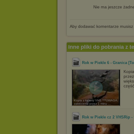
Nie ma jeszcze żadne
Aby dodawać komentarze musisz
Inne pliki do pobrania z 
Rok w Piekle 6 - Granica [Tou
Kopi
przez
więks
część
Kopia z kasety VHS ***UWAGA:
zakłócenia przez 1 minu ...
Rok w Piekle cz 2 VHSRip -