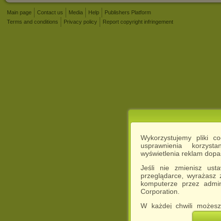
Main page
Contact us
Media
Help
Publishers Platform
Terms and conditions
Privacy policy
Report copyright infringement
Wykorzystujemy pliki c
usprawnienia korzyst
wyświetlenia reklam dop
Jeśli nie zmienisz ust
przeglądarce, wyrażasz
komputerze przez admin
Corporation.
W każdej chwili możesz
cookies w swojej przeglą