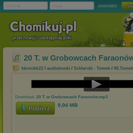
Chomik
Hasło
zapomniałem
20 T. w Grobowcach Faraonó
kkrecikk22
/
audiobooki
/
Szklarski - Tomek
/
09.Tome
Play
Download:
20 T. w Grobowcach Faraonów.mp3
Video
9,94 MB
Pobierz