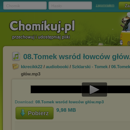
Chomik
Hasło
zapomniałem
08.Tomek wsród łowców głów
kkrecikk22
/
audiobooki
/
Szklarski - Tomek
/
06.Tomek
głów.mp3
Play
Download:
08.Tomek wsród łowców głów.mp3
Video
9,98 MB
Pobierz