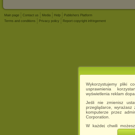
Main page
Contact us
Media
Help
Publishers Platform
Terms and conditions
Privacy policy
Report copyright infringement
Wykorzystujemy pliki c
usprawnienia korzyst
wyświetlenia reklam dop
Jeśli nie zmienisz ust
przeglądarce, wyrażasz
komputerze przez admin
Corporation.
W każdej chwili możesz
cookies w swojej przeglą