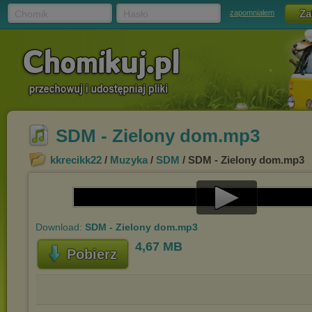
Chomik
Hasło
zapomniałem
SDM - Zielony dom.mp3
kkrecikk22
/
Muzyka
/
SDM
/ SDM - Zielony dom.mp3
Play
Download:
SDM - Zielony dom.mp3
Video
4,67 MB
Pobierz