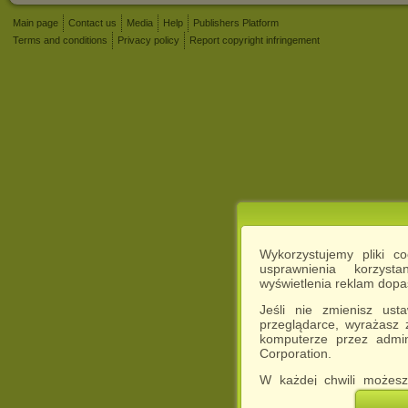
Main page
Contact us
Media
Help
Publishers Platform
Terms and conditions
Privacy policy
Report copyright infringement
Wykorzystujemy pliki c
usprawnienia korzyst
wyświetlenia reklam dop
Jeśli nie zmienisz ust
przeglądarce, wyrażasz
komputerze przez admin
Corporation.
W każdej chwili możesz
cookies w swojej przeglą