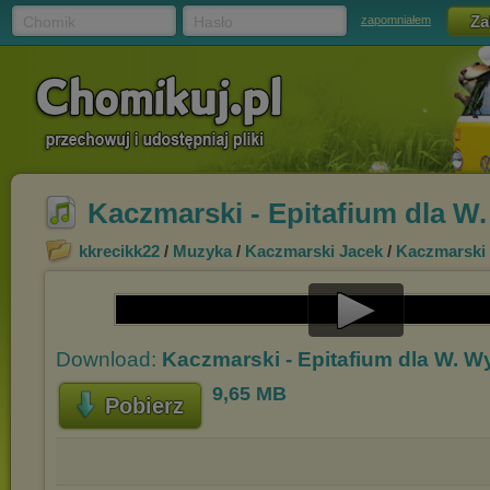
Chomik
Hasło
zapomniałem
Kaczmarski - Epitafium dla 
kkrecikk22
/
Muzyka
/
Kaczmarski Jacek
/
Kaczmarski
Play
Download:
Kaczmarski - Epitafium dla W. 
Video
9,65 MB
Pobierz