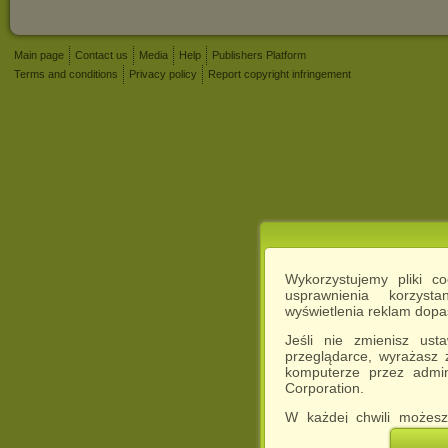
Main page
Contact us
Media
Help
Publishers Platform
Terms and conditions
Privacy policy
Report copyright infringement
Wykorzystujemy pliki c
usprawnienia korzyst
wyświetlenia reklam dop
Jeśli nie zmienisz ust
przeglądarce, wyrażasz
komputerze przez admin
Corporation.
W każdej chwili możesz
cookies w swojej przeglą