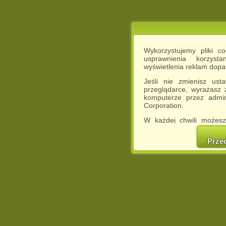
Wykorzystujemy pliki c
usprawnienia korzyst
wyświetlenia reklam dop
Jeśli nie zmienisz ust
przeglądarce, wyrażasz
komputerze przez admin
Corporation.
W każdej chwili możesz
cookies w swojej przeglą
w naszej Pol
Prze
http://chomikuj.pl/Polity
Jednocześnie informuje
może spowodować ogr
Chomikuj.pl.
W przypadku braku twojej
prosimy o opuszczenie se
Wykorzystanie plików c
(dostosowanie reklam do