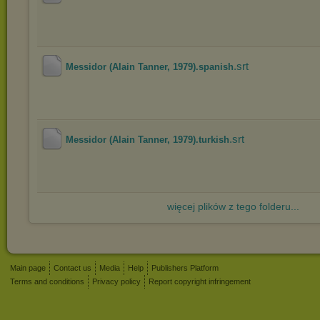
.srt
Messidor (Alain Tanner, 1979).spanish
.srt
Messidor (Alain Tanner, 1979).turkish
więcej plików z tego folderu...
Main page
Contact us
Media
Help
Publishers Platform
Terms and conditions
Privacy policy
Report copyright infringement