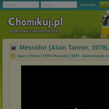
Chomik
Hasło
zapomniałem
Messidor (Alain Tanner, 1979
kiperr
/
Filmy
/
1979
/
Messidor [1979 - Switzerland] c