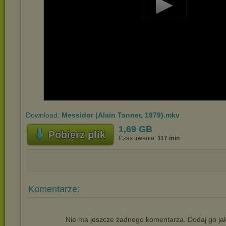
Play
Video
Download:
Messidor (Alain Tanner, 1979).mkv
1,69 GB
Pobierz plik
Czas trwania:
117 min
Komentarze:
Nie ma jeszcze żadnego komentarza. Dodaj go jak