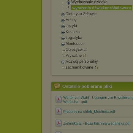
Wychowanie dziecka
wyrażenia dźwiękonaślado
wcze
Dietetyka Zdrowie
Hobby
Jezyki
Kuchnia
Logistyka
Montessori
Obiezyswiat
Prywatne
Rozwoj personalny
zachomikowane
Ostatnio pobierane pliki
Wörter zur Wahl - Übungen zur Erweiterun
Wortscha....pdf
Przepisy na chleb_Moulinex.pdf
Zielińska E. - Boża kuchnia wegańska.pdf