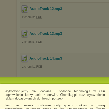
AudioTrack 12
.mp3
z chomika
FCE
AudioTrack 13
.mp3
z chomika
FCE
AudioTrack 14
.mp3
z chomika
FCE
AudioTrack 15
.mp3
Wykorzystujemy pliki cookies i podobne technologie w celu
z chomika
FCE
usprawnienia korzystania z serwisu Chomikuj.pl oraz wyświetlenia
reklam dopasowanych do Twoich potrzeb.
Jeśli nie zmienisz ustawień dotyczących cookies w Twojej
AudioTrack 16
.mp3
przeglądarce, wyrażasz zgodę na ich umieszczanie na Twoim