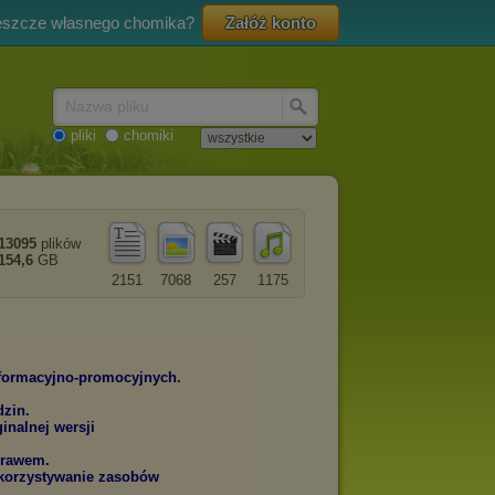
eszcze własnego chomika?
Załóż konto
Nazwa pliku
pliki
chomiki
13095
plików
154,6
GB
2151
7068
257
1175