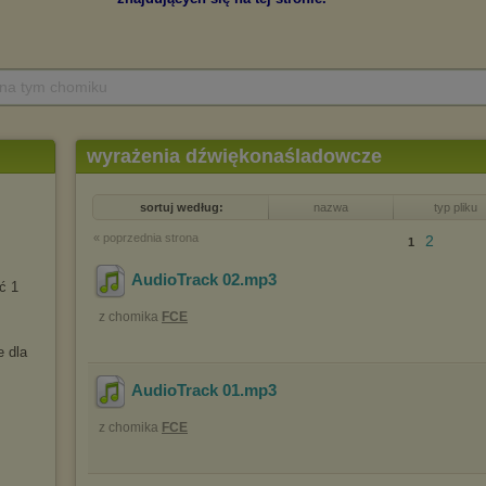
 na tym chomiku
wyrażenia dźwiękonaśladowcze
sortuj według:
nazwa
typ pliku
« poprzednia strona
2
1
AudioTrack 02
.mp3
ć 1
z chomika
FCE
 dla
AudioTrack 01
.mp3
z chomika
FCE