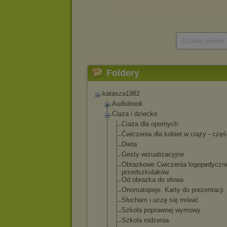
Szukaj plików
Foldery
katasza1982
Audiobook
Ciaza i dziecko
Ciaza dla opornych
Ćwiczenia dla kobiet w ciąży - częś
Dieta
Gesty wizualizacyjne
Obrazkowe Cwiczenia logopedyczne
przedszkolaków
Od obrazka do słowa
Onomatopeje. Karty do prezentacji
Słucham i uczę się mówić
Szkoła poprawnej wymowy
Szkola rodzenia