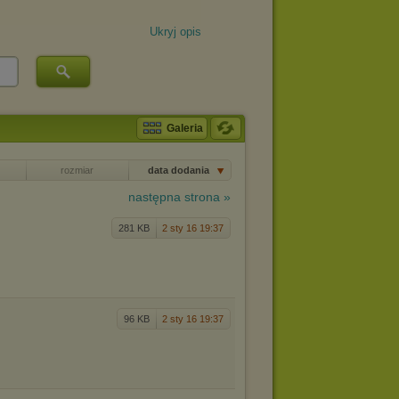
Ukryj opis
Galeria
rozmiar
data dodania
następna strona »
281 KB
2 sty 16 19:37
96 KB
2 sty 16 19:37