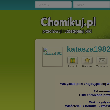
Chomik
Hasło
katasza198
Prezent
Ulubiony
Wiadomość