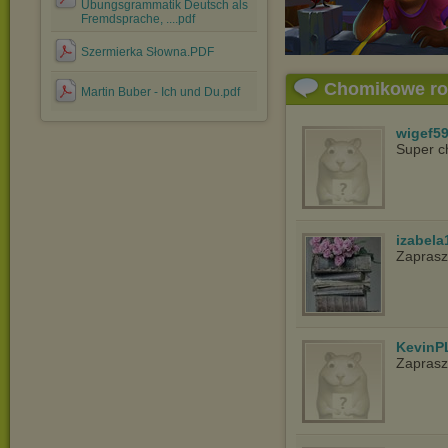
Übungsgrammatik Deutsch als
Fremdsprache, ....pdf
Szermierka Słowna.PDF
Chomikowe r
Martin Buber - Ich und Du.pdf
wigef5
Super c
izabela
Zaprasz
KevinP
Zapras