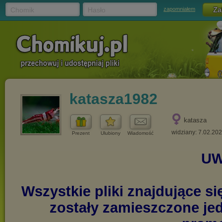
Chomik
Hasło
zapomniałem
katasza1982
katasza
widziany: 7.02.20
Prezent
Ulubiony
Wiadomość