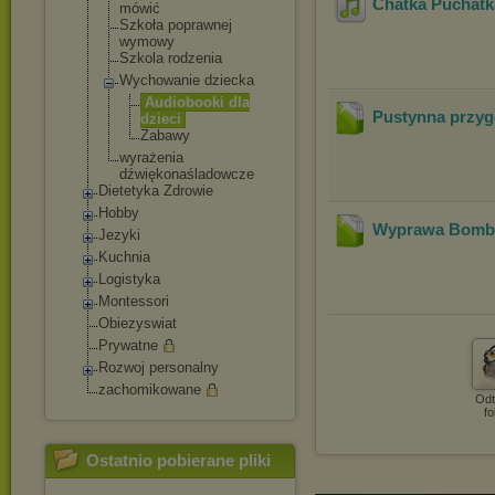
Chatka Puchatk
mówić
Szkoła poprawnej
wymowy
Szkola rodzenia
Wychowanie dziecka
Audiobooki dla
Pustynna przy
dzieci
Zabawy
wyrażenia
dźwiękonaślado
wcze
Dietetyka Zdrowie
Hobby
Wyprawa Bomb
Jezyki
Kuchnia
Logistyka
Montessori
Obiezyswiat
Prywatne
Rozwoj personalny
zachomikowane
Odt
fo
Ostatnio pobierane pliki