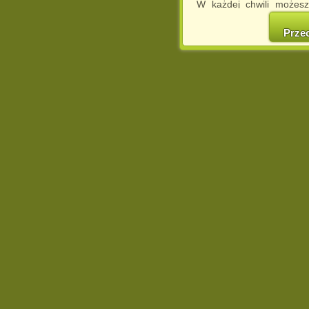
W każdej chwili możesz
cookies w swojej przeglą
w naszej Pol
Prze
http://chomikuj.pl/Polity
Jednocześnie informuje
może spowodować ogr
Chomikuj.pl.
W przypadku braku twojej
prosimy o opuszczenie se
Wykorzystanie plików c
(dostosowanie reklam do
działań marketingowych).
Wyrażenie sprzeciwu spo
będzie dopasowana do Tw
wyświetlona przypadkowo
Istnieje możliwość zmian
sposób uniemożliwiając
urządzeniu końcowym. M
dokonując odpowiednich
internetowej.
Pełną informację na 
http://chomikuj.pl/Polity