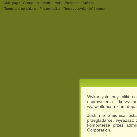
Main page
Contact us
Media
Help
Publishers Platform
Terms and conditions
Privacy policy
Report copyright infringement
Wykorzystujemy pliki c
usprawnienia korzyst
wyświetlenia reklam dop
Jeśli nie zmienisz ust
przeglądarce, wyrażasz
komputerze przez admin
Corporation.