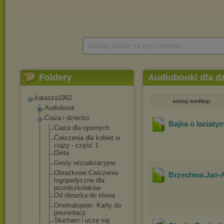
Szukaj plików na tym chomiku
Foldery
Audiobooki dla dz
katasza1982
sortuj według:
Audiobook
Ciaza i dziecko
Bajka o łaciaty
Ciaza dla opornych
Ćwiczenia dla kobiet w
ciąży - część 1
Dieta
Gesty wizualizacyjne
Obrazkowe Cwiczenia
Brzechwa.Jan-A
logopedyczne dla
przedszkolaków
Od obrazka do słowa
Onomatopeje. Karty do
prezentacji
Słucham i uczę się