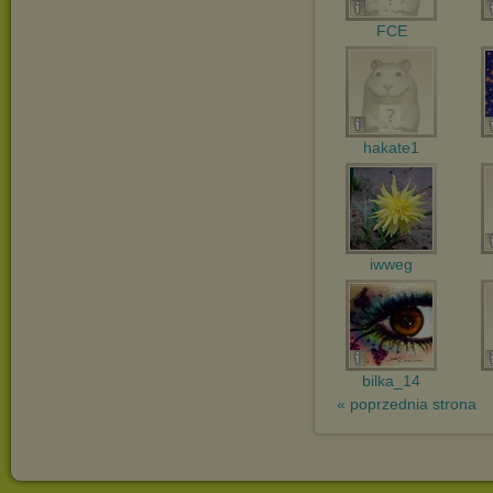
FCE
hakate1
iwweg
bilka_14
« poprzednia strona