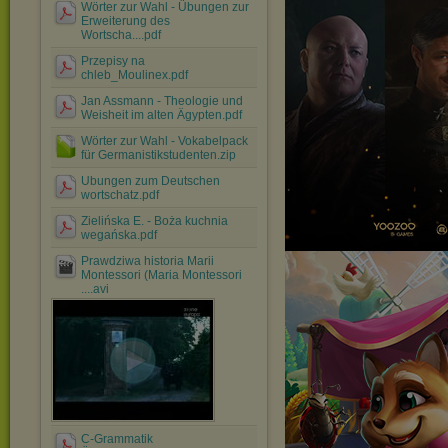
Wörter zur Wahl - Übungen zur
Erweiterung des
Wortscha....pdf
Przepisy na
chleb_Moulinex.pdf
Jan Assmann - Theologie und
Weisheit im alten Ägypten.pdf
Wörter zur Wahl - Vokabelpack
für Germanistikstudenten.zip
Ubungen zum Deutschen
wortschatz.pdf
Zielińska E. - Boża kuchnia
wegańska.pdf
Prawdziwa historia Marii
Montessori (Maria Montessori
....avi
C-Grammatik