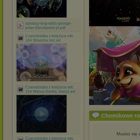
dymiacy-bog-willis-george-
emer-Ebookpoint-pl.pdf
Czarodziejka z księżyca odc
184 Straszna noc.avi
Czarodziejka z księżyca odc
154 Wenus Kontra Jowisz.avi
Chomikowe r
Musisz się
Czarodziejka z księżyca odc