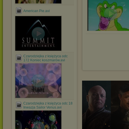
American Pie.avi
Czarodziejka z księżyca odc
172 Koniec koszmarów.avi
Czarodziejka z księżyca odc 18
Inwazja Sailor Venus.avi