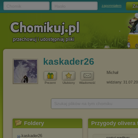
Chomik
Hasło
zapomniałem
kaskader26
Michał
widziany: 31.07.2
Prezent
Ulubiony
Wiadomość
Szukaj plików na tym chomiku
Foldery
Przygody olivera 
kaskader26
sortuj według: