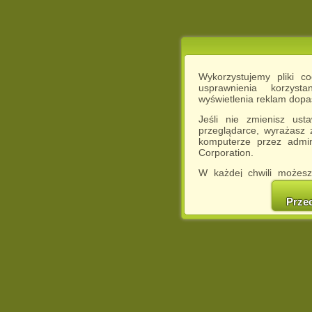
Wykorzystujemy pliki c
usprawnienia korzyst
wyświetlenia reklam dop
Jeśli nie zmienisz ust
przeglądarce, wyrażasz
komputerze przez admin
Corporation.
W każdej chwili możesz
cookies w swojej przeglą
w naszej Pol
Prze
http://chomikuj.pl/Polity
Jednocześnie informuje
może spowodować ogr
Chomikuj.pl.
W przypadku braku twojej
prosimy o opuszczenie se
Wykorzystanie plików c
(dostosowanie reklam do