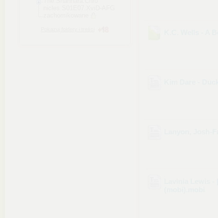
The.Shannara.Chro
nicles.S01E07.Xvi
D-AFG
zachomikowane
Pokazuj foldery i treści
K.C. Wells - A 
Kim Dare - Duc
Lanyon, Josh-F
Lavinia Lewis - 
(mobi)
.mobi