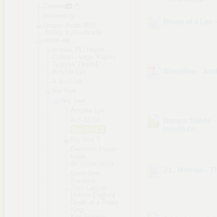
Camera
Dokumenty
Blood of a Leo
Dragon.Blade.2015
.BRRip.XviD-eXceS
s
ebook
(e-book PL) Houck
Colleen - saga ''Klątwa
Tygrysa'' [Ψeðs]
Bloodline - Jor
Amylea Lyn
A-S-12-SA
boy love
boy love
Amylea Lyn
A-S-12-S
A
Damon Suede - 
(epub)
.rar
boy love 2
boy love 3
Dennison Poppy-
tr
iada
do tlumacze
nia
J.L. Merrow - T
Gasq-Dio
n,
Sandrine
Josh Lanyon -
[Adrian English] -
Death of a Pirate
King
Kim Fielding