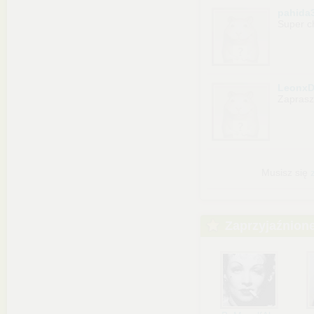
pahida
Super c
LeonxD
Zapras
Musisz się
Zaprzyjaźnion