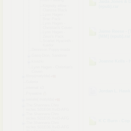
Jaida Jones & D
Klejnoty elfow -
(epub)
.rar
Clarissa Black
Lynn Hagen -
Brac Pack
Lynn Hagen -
Christia
n's Coven
Jaime Reese - [
Lynn Hagen -
[MM] (epub)
.ra
Zeus's Pack
Scarlet Hyacinth -
Kaldor
Dennison Poppy-triada
Gasq-Dion, Sandrine
Joanne Kells - H
ksiazki
Lynn Hagen - Christian's
Coven
filmy(matylda)
Galeria
internat s3
Jordan L. Hawk 
Prywatne
seriale( matylda)
The.Shannara.Chro
nicles.S01E04.Xvi
D-AFG
The.Shannara.Chro
nicles.S01E05.Xvi
D-AFG
K C Burn - Cop
The.Shannara.Chro
nicles.S01E06.Xvi
D-AFG