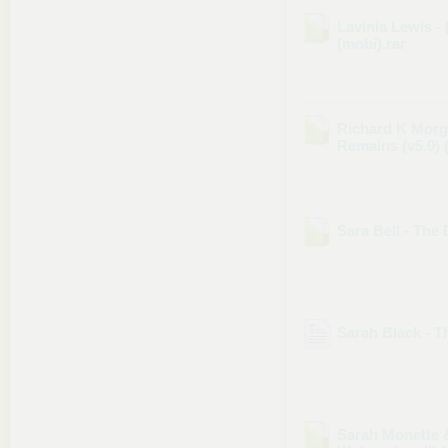
Lavinia Lewis - 
(mobi)
.rar
Richard K Morga
Remains (v5.0) 
Sara Bell - The D
Sarah Black - T
Sarah Monette &