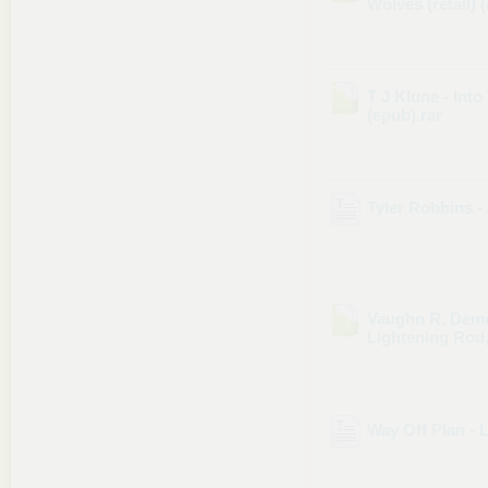
Wolves (retail) 
T J Klune - Int
(epub)
.rar
Tyler Robbins - 
Vaughn R. Demon
Lightening Rod
Way Off Plan - 