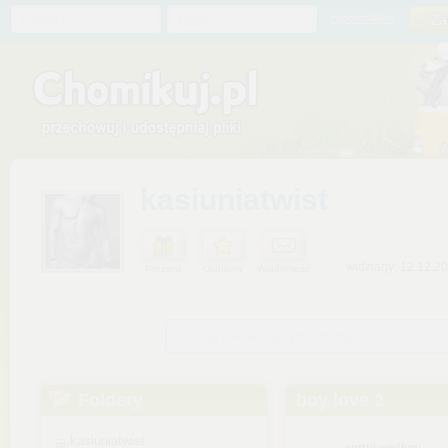
Chomik
Hasło
zapomniałem
kasiuniatwist
widziany: 12.12.2
Prezent
Ulubiony
Wiadomość
Szukaj plików na tym chomiku
Foldery
boy love 2
kasiuniatwist
sortuj według: