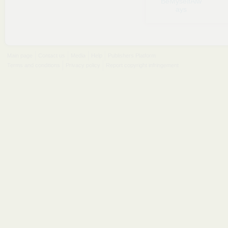
BeMyselfAlw
ays
Main page
Contact us
Media
Help
Publishers Platform
Terms and conditions
Privacy policy
Report copyright infringement