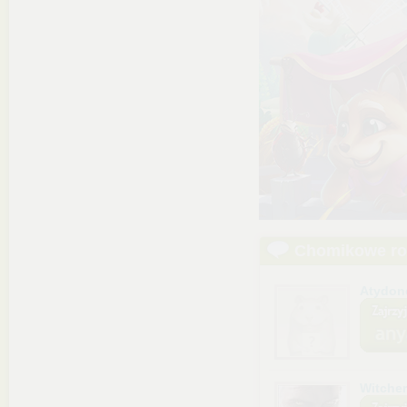
Chomikowe r
Atydon
Witche