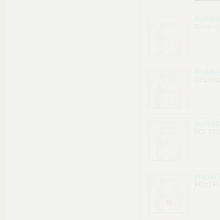
Budzia
Bardzo 
Budzia
Dziękuję
baribal
POLECAM
stopa7
POZDR