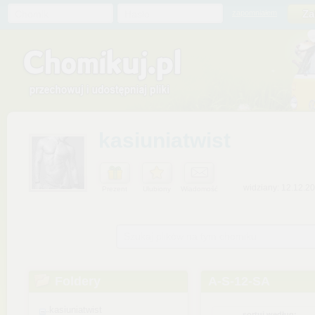
Chomik
Hasło
zapomniałem
kasiuniatwist
widziany: 12.12.2
Prezent
Ulubiony
Wiadomość
Szukaj plików na tym chomiku
Foldery
A-S-12-SA
kasiuniatwist
sortuj według: