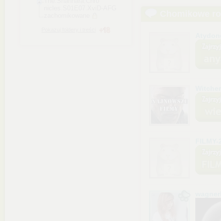
The.Shannara.Chro
nicles.S01E07.Xvi
D-AFG
Chomikowe r
zachomikowane
Pokazuj foldery i treści
Atydon
Witche
FILMY-
wagner