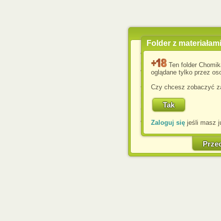
Folder z materiałam
Wykorzystujemy pliki c
usprawnienia korzyst
Ten folder Chomik
wyświetlenia reklam dop
oglądane tylko przez oso
Jeśli nie zmienisz ust
Czy chcesz zobaczyć za
przeglądarce, wyrażasz
komputerze przez admin
Corporation.
Zaloguj się
jeśli masz j
W każdej chwili możesz
cookies w swojej przeglą
w naszej Pol
Prze
http://chomikuj.pl/Polity
Jednocześnie informuje
może spowodować ogr
Chomikuj.pl.
W przypadku braku twojej
prosimy o opuszczenie se
Wykorzystanie plików c