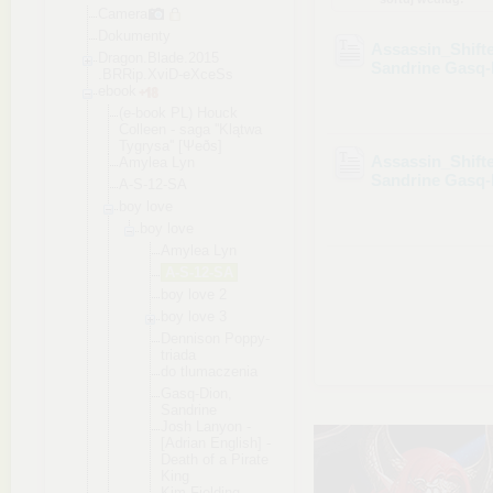
Camera
Dokumenty
Assassin_Shifte
Dragon.Blade.2015
Sandrine Gasq-
.BRRip.XviD-eXceS
s
ebook
(e-book PL) Houck
Colleen - saga ''Klątwa
Tygrysa'' [Ψeðs]
Assassin_Shifte
Amylea Lyn
Sandrine Gasq-
A-S-12-SA
boy love
boy love
Amylea Lyn
A-S-12-S
A
boy love 2
boy love 3
Dennison Poppy-
tr
iada
do tlumacze
nia
Gasq-Dio
n,
Sandrine
Josh Lanyon -
[Adrian English] -
Death of a Pirate
King
Kim Fielding