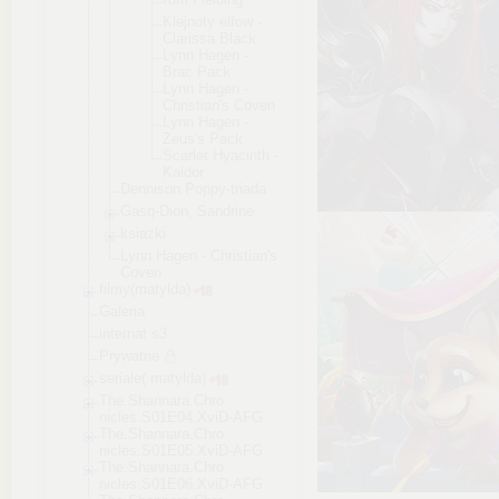
Klejnoty elfow -
Clarissa Black
Lynn Hagen -
Brac Pack
Lynn Hagen -
Christia
n's Coven
Lynn Hagen -
Zeus's Pack
Scarlet Hyacinth -
Kaldor
Dennison Poppy-triada
Gasq-Dion, Sandrine
ksiazki
Lynn Hagen - Christian's
Coven
filmy(matylda)
Galeria
internat s3
Prywatne
seriale( matylda)
The.Shannara.Chro
nicles.S01E04.Xvi
D-AFG
The.Shannara.Chro
nicles.S01E05.Xvi
D-AFG
The.Shannara.Chro
nicles.S01E06.Xvi
D-AFG