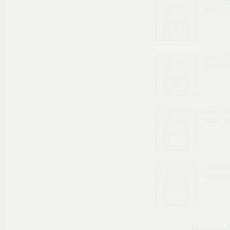
baribal
POLECAM
stopa7
POZDR
pahida
Super c
LeonxD
Zapras
Musisz się