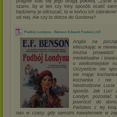
pragnie stać się jego drugą połową. „Życie 
szans, by w ten czy inny sposób ocalić samyc
będziemy je odrzucać, to w końcu ich zabraknie”
od niej. Ale czy to dotrze do Gordona?
.pdf
Podbój Londynu - Benson Edward Frederic
Anglia na począ
Mieszkając w niewiel
można prowadzić
intelektualne i towar
o wielkomiejskie ro
Oczywiście nie sp
nie mając kochanka
kochanka i nie 
Niestrudzona Lucia 
sposób. Jak Luci 
Londyn, pozostać so
powrócić do domu
Państwo z tej książ
nas w czasy, gdy samotni kawalerowie w zap