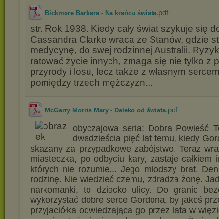
.pdf
Bickmore Barbara - Na krańcu świata
str. Rok 1938. Kiedy cały świat szykuje się d
Cassandra Clarke wraca ze Stanów, gdzie s
medycynę, do swej rodzinnej Australii. Ryzy
ratować życie innych, zmaga się nie tylko z
przyrody i losu, lecz także z własnym serce
pomiędzy trzech mężczyzn...
.pdf
McGarry Morris Mary - Daleko od świata
obyczajowa seria: Dobra Powieść T
dwadzieścia pięć lat temu, kiedy Go
skazany za przypadkowe zabójstwo. Teraz wra
miasteczka, po odbyciu kary, zastaje całkiem in
których nie rozumie... Jego młodszy brat, De
rodzinę. Nie wiedzieć czemu, zdradza żonę. Jad
narkomanki, to dziecko ulicy. Do granic bez
wykorzystać dobre serce Gordona, by jakoś prze
przyjaciółka odwiedzająca go przez lata w więzie