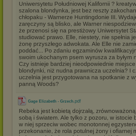
Uniwersytetu Południowej Kalifornii ? kreaty
szalona blondynka, jest bez reszty zakocha
chłopaku - Warnerze Huntingdonie III. Wydaje
zaręczyny są blisko, ale Warner niespodzie
że przenosi się na prestiżowy Uniwersytet St
studiować prawo. Elle, niestety, nie spełnia j
żonę przyszłego adwokata. Ale Elle nie zami
poddać... Po zdaniu egzaminów kwalifikacyj
swoim ukochanym psem wyrusza za byłym 
Czy istnieje bardziej nieodpowiednie miejsce 
blondynki, niż nudna prawnicza uczelnia? I 
uczelnia jest przygotowana na spotkanie z 
panną Woods?
.pdf
Gage Elizabeth - Grzech
Rebeka jest kobietą dojrzałą, zrównoważon
sobą i światem. Ale tylko z pozoru, w istoci
w niej sprzeciw wobec monotonnej egzystenc
przekonanie, że rola potulnej żony i ofiarnej m