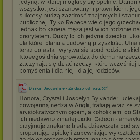
jedyną, w której mogłaby się spełnić. Danon 
wszystko, jest szanowanym prawnikiem, jeg
sukcesy budzą zazdrość znajomych i szacun
publicznej. Tylko Rebeca wie o jego grzecha
jednak bo kariera męża jest w ich rodzinie 
priorytetem. Dusty to ich jedyne dziecko, u
dla której planują cudowną przyszłość. Ufna 
teraz dorasta i wyrywa się spod rodzicielskic
Któeegoś dnia sprowadza do domu narzeczo
zaczynają się dziać rzeczy, które wcześniej b
pomyślenia i dla niej i dla jej rodziców.
.pdf
Briskin Jacqueline - Za dużo od razu
Honora, Crystal i Joscelyn Sylvander, ucieka
powojenną nędzą w Anglii, trafiają wraz ze 
arystokratycznym ojcem, alkoholikiem, do S
ich niedawno zmarłej ciotki, Gideon - ameryka
przyjmuje znękane biedą dziewczęta pod sw
proponując opiekę i zapewniając wykształcen
że do osieroconych przez matkę sióstr nares