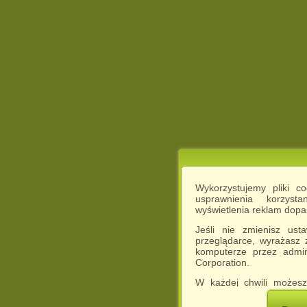
Wykorzystujemy pliki c
usprawnienia korzyst
wyświetlenia reklam dop
Jeśli nie zmienisz ust
przeglądarce, wyrażasz
komputerze przez admin
Corporation.
W każdej chwili możesz
cookies w swojej przeglą
w naszej Pol