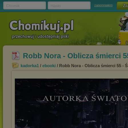
Chomik
Hasło
zapomniałem
Robb Nora - Oblicza śmierci 5
kadorka1
/
ebooki
/ Robb Nora - Oblicza śmierci 55 - 