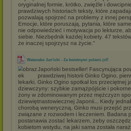
oryginalnej formie, krótko, zwięźle i dowcipni
prawdziwych historiach teksty, które zapadaj
pozwalają spojrzeć na problemy z innej pers
Emocje, które poruszają, pytania, które sam
nie odpowiedzieć i motywacja po lekturze, ab
siebie. Niezbędnik każdej kobiety. 47 tekstów
że inaczej spojrzysz na życie."
.pdf
Watanabe Jun'ichi - Za kwietnymi polami
Japoński bestseller! Fascynująca po
prawdziwej historii Ginko Ogino, pier
lekarki. Ginko Ogino spotkał los przeciętnej 
dziewczyny: szybkie zamążpójście i pokorne
żony w zdominowanym przez mężczyzn spo
dziewiętnastowiecznej Japonii... Kiedy jedn
chorobą weneryczną, Ginko musi przejść pr
związane z rozwodem i leczeniem. Badana 
postanawia zostać lekarzem, żeby oszczędz
kobietom wstydu, na jaki sama została naraż