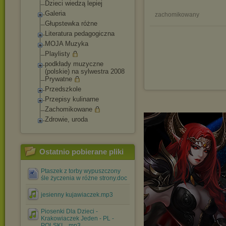
Dzieci wiedzą lepiej
Galeria
zachomikowany
Głupstewka różne
Literatura pedagogiczna
MOJA Muzyka
Playlisty
podkłady muzyczne
(polskie) na sylwestra 2008
Prywatne
Przedszkole
Przepisy kulinarne
Zachomikowane
Zdrowie, uroda
Ostatnio pobierane pliki
Ptaszek z torby wypuszczony
śle życzenia w różne strony.doc
jesienny kujawiaczek.mp3
Piosenki Dla Dzieci -
Krakowiaczek Jeden - PL -
POLSKI....mp3