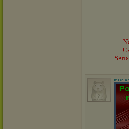
Na
C
Seria
marcin
Po