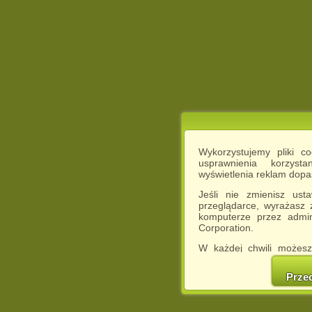
Wykorzystujemy pliki c
usprawnienia korzyst
wyświetlenia reklam dop
Jeśli nie zmienisz ust
przeglądarce, wyrażasz
komputerze przez admin
Corporation.
W każdej chwili możesz
cookies w swojej przeglą
w naszej Pol
Prze
http://chomikuj.pl/Polity
Jednocześnie informuje