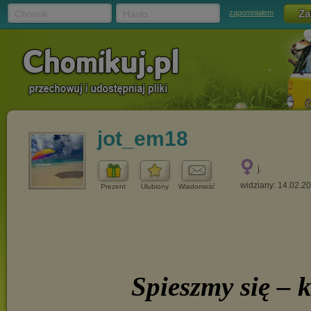
Chomik
Hasło
zapomniałem
jot_em18
j.
widziany: 14.02.2
Prezent
Ulubiony
Wiadomość