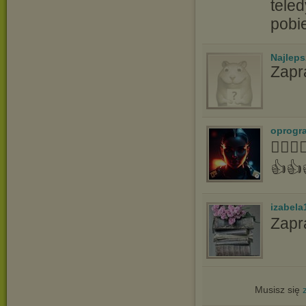
tele
pobi
Najlep
Zapr
oprogr
👍🏻
👍👍
izabela
Zapr
Musisz się