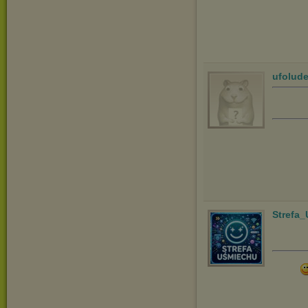
ufolud
Strefa