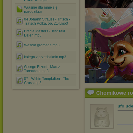
Właśnie dla mnie się
narodził.rar
04 Johann Strauss - Tritsch -
Tratsch Polka, op. 214.mp3
Bracia Masters - Jest Taki
Dzien.mp3
Wesoła gromada.mp3
kolega z przedszkola.mp3
George Bizent - Marsz
Toreadora.mp3
07 - Within Temptation - The
Cross.mp3
Chomikowe r
ufolud