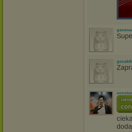
gacena
Supe
gocab6
Zapr
consta
ciek
doda