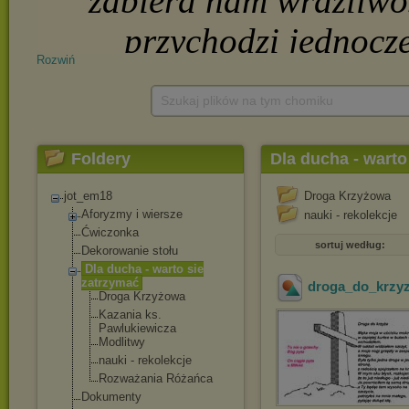
Rozwiń
Szukaj plików na tym chomiku
Foldery
Dla ducha - warto
jot_em18
Droga Krzyżowa
Aforyzmy i wiersze
nauki - rekolekcje
Ćwiczonka
sortuj według:
Dekorowanie stołu
Dla ducha - warto sie
zatrzymać
droga_do_krzy
Droga Krzyżowa
Kazania ks.
Pawlukiewicza
Modlitwy
nauki - rekolekcje
Rozważania Różańca
Dokumenty