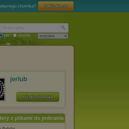
 własnego chomika?
Załóż konto
Nazwa pliku
pliki
chomiki
jerlub
Idź do chomika
dery z plikami do pobrania
 Bahdaj