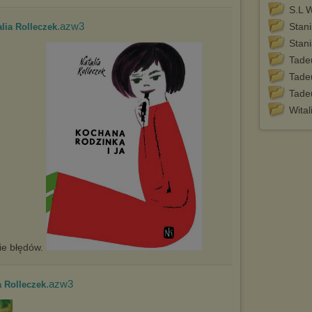
S.L 
.azw3
Stan
alia Rolleczek
Stan
Tade
Tade
Tade
Wital
nie błędów.
.azw3
a Rolleczek