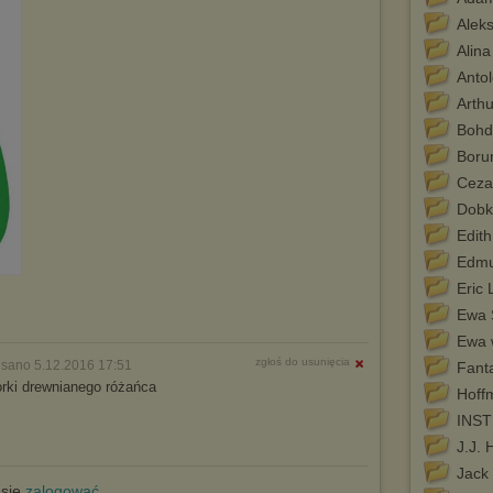
Alek
Alina
Antol
Arthu
Bohd
Boru
Ceza
Dobk
Edith
Edmu
Eric 
Ewa 
Ewa 
zgłoś do usunięcia
isano 5.12.2016 17:51
Fant
orki drewnianego różańca
Hoff
INS
J.J. 
Jack
 się
zalogować