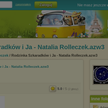
Nie masz jeszcze
zapomniałem
adków i Ja - Natalia Rolleczek.azw3
eczek
/ Rodzinka Szkaradków i Ja - Natalia Rolleczek.azw3
i Ja - Natalia Rolleczek.azw3
5.0
/
5
(
2
głosy)
Inne fol
Adam