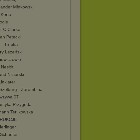
sander Minkowski
 Korta
ogie
r C Clarke
an Petecki
ń, Trepka
ry Leżeński
iewiczowie
 Nesbit
nd Niziurski
Linklater
Szelburg - Zarembina
wzywa 07
astyka Przygoda
mann Terlikowska
TRUKCJE
Herlinger
 Schaefer