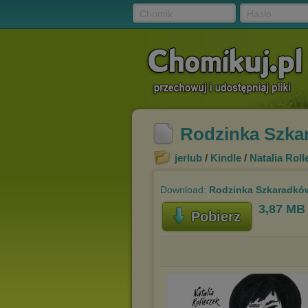
Chomik
Hasło
Rodzinka Szkar
jerlub
/
Kindle
/
Natalia Roll
Download:
Rodzinka Szkaradków 
3,87 MB
Pobierz