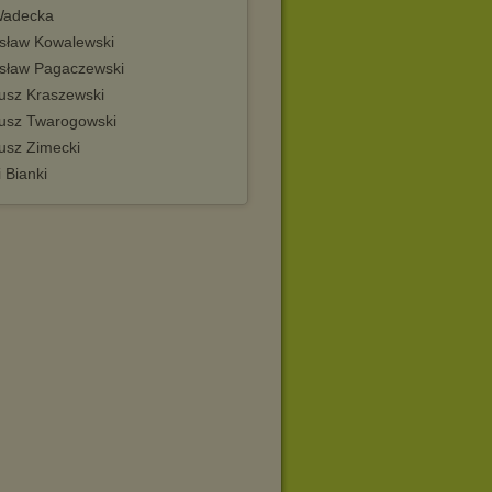
Wadecka
isław Kowalewski
isław Pagaczewski
usz Kraszewski
usz Twarogowski
usz Zimecki
i Bianki