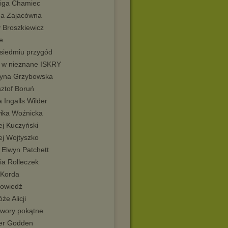
iga Chamiec
na Zajacówna
y Broszkiewicz
e
 siedmiu przygód
i w nieznane ISKRY
tyna Grzybowska
sztof Boruń
 Ingalls Wilder
ika Woźnicka
ej Kuczyński
ej Wojtyszko
 Elwyn Patchett
ia Rolleczek
 Korda
owiedź
że Alicji
twory pokątne
r Godden