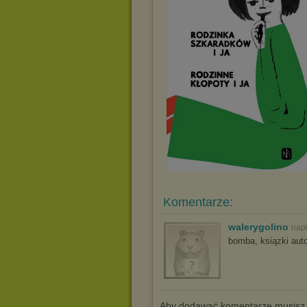
Komentarze:
walerygolino
nap
bomba, ksiązki aut
Aby dodawać komentarze musisz