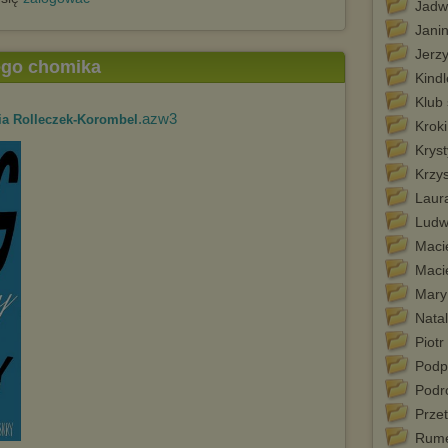
Jadw
Jani
Jerz
tego chomika
Kindl
Klub
.azw3
ia Rolleczek-Korombel
Krok
Krys
Krzy
Laura
Ludw
Maci
Maci
Mary
Natal
Piotr
Podp
Podró
Prze
Rume