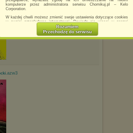
komputerze przez administratora serwisu Chomikuj.pl – Kelo
Corporation.
W każdej chwili możesz zmienić swoje ustawienia dotyczące cookies
w swojej przeglądarce internetowej. Dowiedz się więcej w naszej
Polityce Prywatności -
http://chomikuj.pl/PolitykaPrywatnosci.aspx
.
Rozumiem
Przechodzę do serwisu
Jednocześnie informujemy że zmiana ustawień przeglądarki może
spowodować ograniczenie korzystania ze strony Chomikuj.pl.
W przypadku braku twojej zgody na akceptację cookies niestety
prosimy o opuszczenie serwisu chomikuj.pl.
Wykorzystanie plików cookies
przez
Zaufanych Partnerów
(dostosowanie reklam do Twoich potrzeb, analiza skuteczności działań
marketingowych).
.azw3
ecki
Wyrażenie sprzeciwu spowoduje, że wyświetlana Ci reklama nie
będzie dopasowana do Twoich preferencji, a będzie to reklama
wyświetlona przypadkowo.
Istnieje możliwość zmiany ustawień przeglądarki internetowej w
sposób uniemożliwiający przechowywanie plików cookies na
urządzeniu końcowym. Można również usunąć pliki cookies,
dokonując odpowiednich zmian w ustawieniach przeglądarki
internetowej.
Pełną informację na ten temat znajdziesz pod adresem
http://chomikuj.pl/PolitykaPrywatnosci.aspx
.