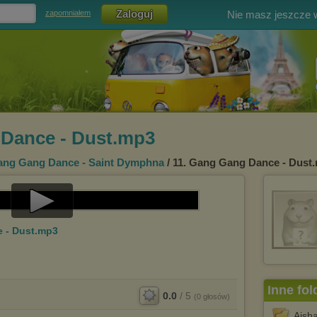
Nie masz jeszcze
zapomniałem
 Dance - Dust.mp3
ng Gang Dance - Saint Dymphna
/ 11. Gang Gang Dance - Dust
Play
 - Dust.mp3
Video
Inne fol
0.0
/
5
(
0
głosów)
Aish