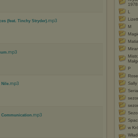
internetowej.
1978
Pełną informację na ten temat znajdziesz pod adresem
L
http://chomikuj.pl/PolitykaPrywatnosci.aspx
.
Lize
.mp3
es (feat. Tinchy Stryder)
M
Magi
Mati
Mira
.mp3
cuum
Mistr
Małg
P
Rose
.mp3
Sally
 Nile
Seria
sezon
sezon
Sezon
.mp3
st Communication
Spac
w Kr
Władc