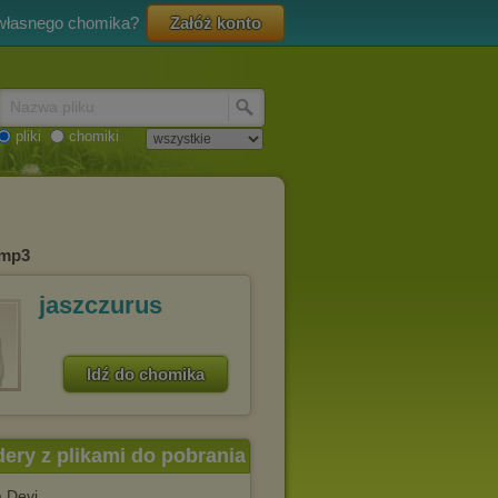
 własnego chomika?
Załóż konto
Nazwa pliku
pliki
chomiki
.mp3
jaszczurus
Idź do chomika
dery z plikami do pobrania
a Devi