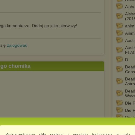
Aish
Aisha
(201
go komentarza. Dodaj go jako pierwszy!
anim
Anim
Austr
 się
zalogować
Aust
FLA
D
tego chomika
Dead
Const
Dead
Astr
Dead
Way
Die F
Die 
Die 
Die F
G
Wykorzystujemy pliki cookies i podobne technologie w celu