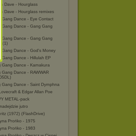
n Dave - Hourglass
n Dave - Hourglass remixes
 Gang Dance - Eye Contact
 Gang Dance - Gang Gang
e
 Gang Dance - Gang Gang
e(1)
 Gang Dance - God's Money
 Gang Dance - Hillulah EP
 Gang Dance - Kamakura
 Gang Dance - RAWWAR
05DL)
 Gang Dance - Saint Dymphna
Lovecraft & Edgar Allan Poe
Y METAL-pack
 nadejdzie jutro
ritz (1972) (FlashDrive)
tyna Prońko - 1975
tyna Prońko - 1983
tyna Prońko - Deszcz w Cisnej