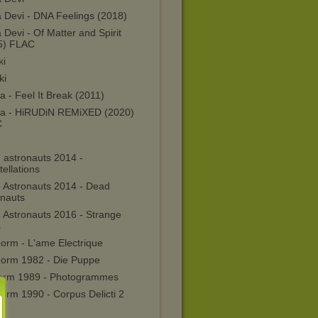
a Devi - DNA Feelings (2018)
 Devi - Of Matter and Spirit
5) FLAC
ki
ki
a - Feel It Break (2011)
ra - HiRUDiN REMiXED (2020)
C
 astronauts 2014 -
ellations
 Astronauts 2014 - Dead
onauts
 Astronauts 2016 - Strange
s
orm - L'ame Electrique
Form 1982 - Die Puppe
form 1989 - Photogrammes
orm 1990 - Corpus Delicti 2