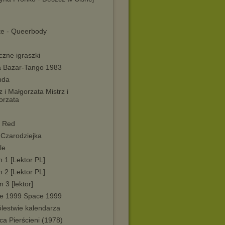
tte - Queerbody
czne igraszki
a Bazar-Tango 1983
nda
z i Małgorzata Mistrz i
orzata
 Red
 Czarodziejka
le
 1 [Lektor PL]
 2 [Lektor PL]
 3 [lektor]
e 1999 Space 1999
ólestwie kalendarza
a Pierścieni (1978)