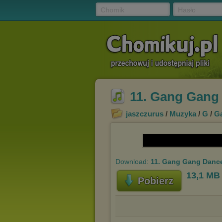
Chomik
Hasło
11. Gang Gang
jaszczurus
/
Muzyka
/
G
/
Ga
Download:
11. Gang Gang Dance
13,1 MB
Pobierz