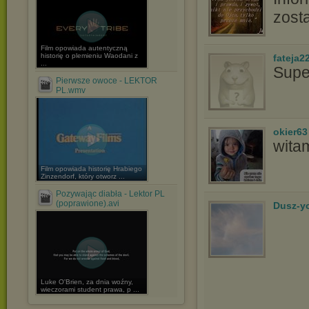
zost
Film opowiada autentyczną
historię o plemieniu Waodani z
fateja2
...
Supe
Pierwsze owoce - LEKTOR
PL.wmv
okier63
wita
Film opowiada historię Hrabiego
Zinzendorf, który otworz ...
Pozywając diabła - Lektor PL
(poprawione).avi
Dusz-y
Luke O'Brien, za dnia woźny,
wieczorami student prawa, p ...