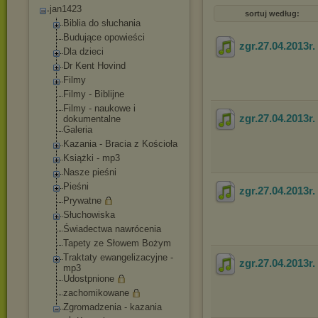
jan1423
sortuj według:
Biblia do słuchania
Budujące opowieści
zgr.27.04.2013r
Dla dzieci
Dr Kent Hovind
Filmy
Filmy - Biblijne
Filmy - naukowe i
zgr.27.04.2013r
dokumentalne
Galeria
Kazania - Bracia z Kościoła
Książki - mp3
Nasze pieśni
Pieśni
zgr.27.04.2013r
Prywatne
Słuchowiska
Świadectwa nawrócenia
Tapety ze Słowem Bożym
Traktaty ewangelizacyjne -
zgr.27.04.2013r
mp3
Udostpnione
zachomikowane
Zgromadzenia - kazania