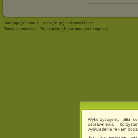
Main page
Contact us
Media
Help
Publishers Platform
Terms and conditions
Privacy policy
Report copyright infringement
Wykorzystujemy pliki c
usprawnienia korzyst
wyświetlenia reklam dop