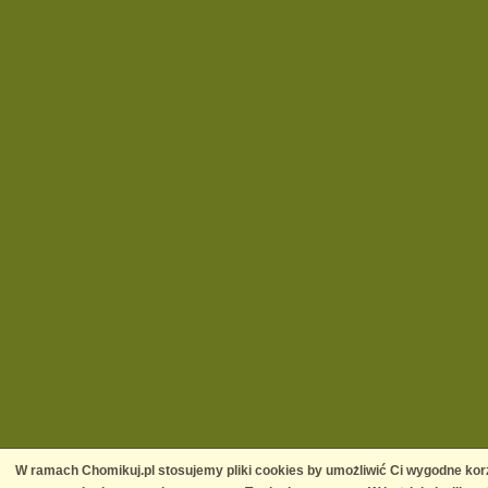
W ramach Chomikuj.pl stosujemy pliki cookies by umożliwić Ci wygodne korz