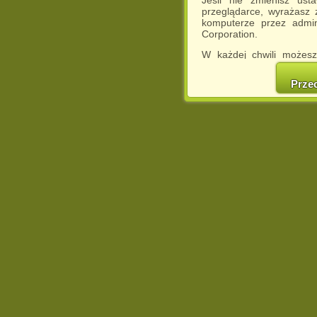
Jeśli nie zmienisz ust
przeglądarce, wyrażasz
komputerze przez admin
Corporation.
W każdej chwili możesz
cookies w swojej przeglą
w naszej Pol
Prze
http://chomikuj.pl/Polity
Jednocześnie informuje
może spowodować ogr
Chomikuj.pl.
W przypadku braku twojej
prosimy o opuszczenie se
Wykorzystanie plików c
(dostosowanie reklam do
działań marketingowych).
Wyrażenie sprzeciwu spo
będzie dopasowana do Tw
wyświetlona przypadkowo
Istnieje możliwość zmian
sposób uniemożliwiając
urządzeniu końcowym. M
dokonując odpowiednich
internetowej.