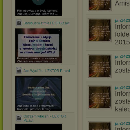
Amis
Film opowiada o życiu farmera,
Angusa Buchana, który w p ...
jan142
Bambus w zimie LEKTOR.avi
Info
fold
2015
jan142
Prześladowania chrześcijan w
Info
Chinach nie zatrzymały duch ...
zost
Jan Wycliffe - LEKTOR PL.avi
jan142
Info
zost
Angielski teolog i reformator
kalec
Kościoła, profesor teologi ...
Ostrzem włóczni - LEKTOR
PL.avi
jan142
Info