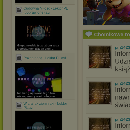
Cudowna Miłość - Lektor PL
(poprawione).avi
Chomikowe r
Grupa młodzieży ze zboru wraz
jan142
z opiekunem (Stuart'em) i ...
Info
Późną nocą - Lektor PL.avi
Udzi
ksią
jan142
Info
Nie będę opisywać tego filmu
nawr
ale naprawdę warto obejrzeć.
świad
Wiara jak ziemniaki - Lektor
PL.avi
jan142
Info