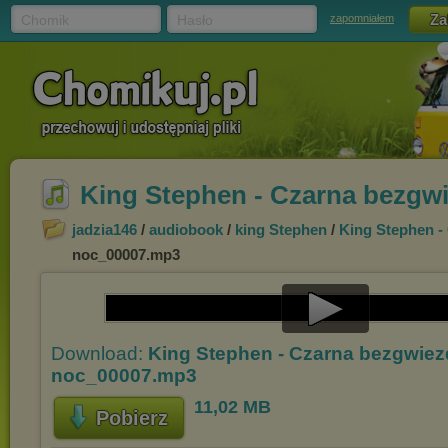
Chomik
Hasło
zapomniałem
King Stephen - Czarna bezgw
jadzia146
/
audiobook
/
king Stephen
/
King Stephen -
noc_00007.mp3
Play
Download:
King Stephen - Czarna bezgwie
Video
noc_00007.mp3
11,02 MB
Pobierz