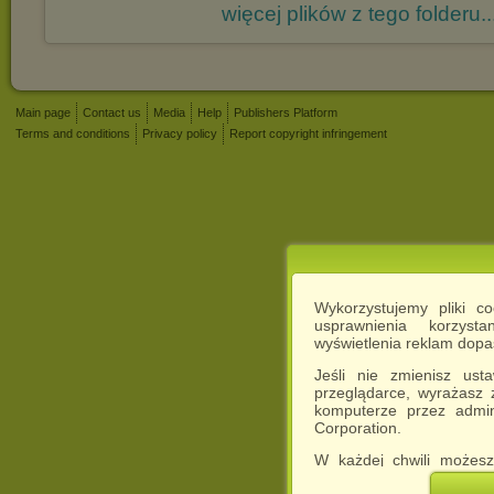
więcej plików z tego folderu..
Main page
Contact us
Media
Help
Publishers Platform
Terms and conditions
Privacy policy
Report copyright infringement
Wykorzystujemy pliki c
usprawnienia korzyst
wyświetlenia reklam dop
Jeśli nie zmienisz ust
przeglądarce, wyrażasz
komputerze przez admin
Corporation.
W każdej chwili możesz
cookies w swojej przeglą