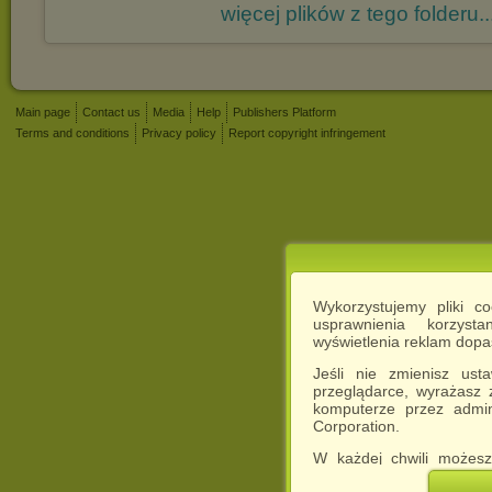
więcej plików z tego folderu..
Main page
Contact us
Media
Help
Publishers Platform
Terms and conditions
Privacy policy
Report copyright infringement
Wykorzystujemy pliki c
usprawnienia korzyst
wyświetlenia reklam dop
Jeśli nie zmienisz ust
przeglądarce, wyrażasz
komputerze przez admin
Corporation.
W każdej chwili możesz
cookies w swojej przeglą