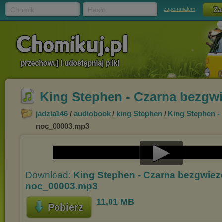
Chomik
Hasło
zapomniałem
King Stephen - Czarna bezgw
jadzia146
/
audiobook
/
king Stephen
/
King Stephen -
noc_00003.mp3
Play
Download:
King Stephen - Czarna bezgwie
Video
noc_00003.mp3
11,01 MB
Pobierz