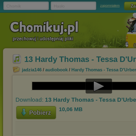
Chomik
Hasło
zapomniałem
13 Hardy Thomas - Tessa D'Ur
jadzia146
/
audiobook
/
Hardy Thomas - Tessa D'Urberv
Play
Download:
13 Hardy Thomas - Tessa D'Urbe
Video
10,06 MB
Pobierz