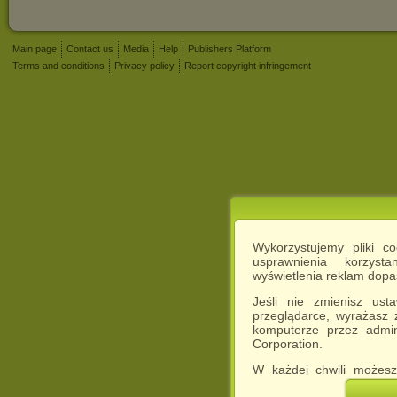
Main page
Contact us
Media
Help
Publishers Platform
Terms and conditions
Privacy policy
Report copyright infringement
Wykorzystujemy pliki c
usprawnienia korzyst
wyświetlenia reklam dop
Jeśli nie zmienisz ust
przeglądarce, wyrażasz
komputerze przez admin
Corporation.
W każdej chwili możesz
cookies w swojej przeglą