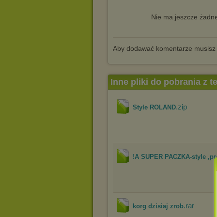
Nie ma jeszcze żadne
Aby dodawać komentarze musisz
Inne pliki do pobrania z 
.zip
Style ROLAND
!A SUPER PACZKA-style ,prog
.rar
korg dzisiaj zrob