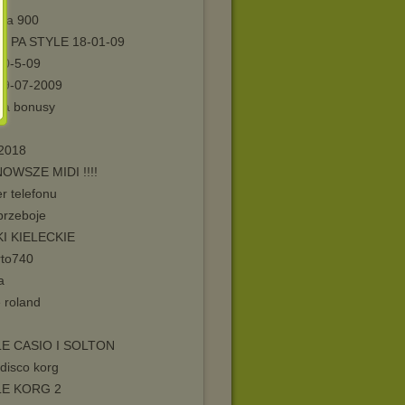
 pa 900
 PA STYLE 18-01-09
10-5-09
19-07-2009
pa bonusy
 2018
OWSZE MIDI !!!!
r telefonu
przeboje
I KIELECKIE
rto740
a
e roland
E CASIO I SOLTON
 disco korg
LE KORG 2