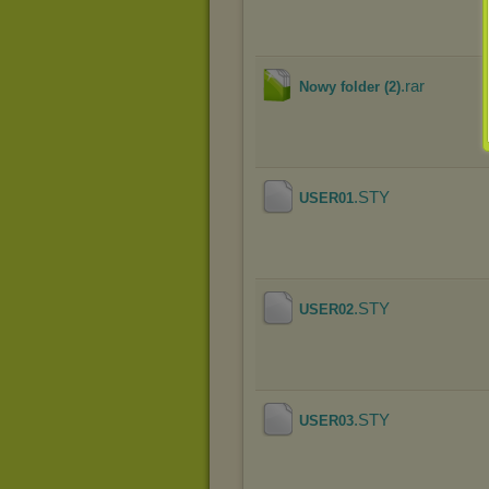
.rar
Nowy folder (2)
.STY
USER01
.STY
USER02
.STY
USER03