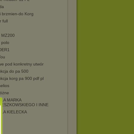
da
i brzmien-do Korg
 full
o MZ200
 polo
DER1
You
we pod konkretny utwór
ukcja do pa 500
ukcja korg pa 900 pdf pl
elios
różne
ELA MARKA
ZESZKOWSKIEGO I INNE
LA KIELECKA
le