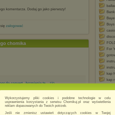
balla
go komentarza. Dodaj go jako pierwszy!
Bank
Bayer
Boys
 się
zalogować
casi
disco
FOL
tego chomika
For 
goto
instr
instr
kap h
kap 
.zip
r.do convert., brzmienia te...
KAP
STR
KAPE
Wykorzystujemy pliki cookies i podobne technologie w celu
usprawnienia korzystania z serwisu Chomikuj.pl oraz wyświetlenia
kape
reklam dopasowanych do Twoich potrzeb.
kjkl
Jeśli nie zmienisz ustawień dotyczących cookies w Twojej
Kolor