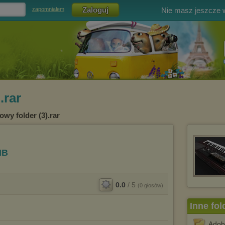
Nie masz jeszcze
zapomniałem
.rar
owy folder (3).rar
MB
0.0
/
5
(
0
głosów)
Inne fol
Adob