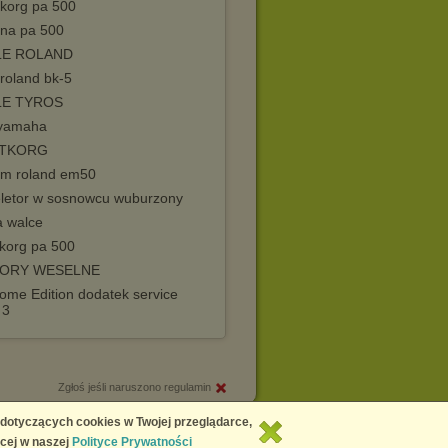
 korg pa 500
 na pa 500
LE ROLAND
 roland bk-5
LE TYROS
eyamaha
TKORG
em roland em50
eletor w sosnowcu wuburzony
a walce
 korg pa 500
ORY WESELNE
ome Edition dodatek service
 3
Zgłoś jeśli naruszono regulamin
Copyright © 2026
Chomikuj.pl
 dotyczących cookies w Twojej przeglądarce,
cej w naszej
Polityce Prywatności