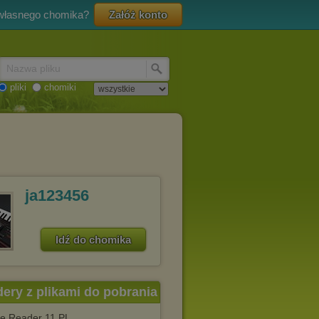
 własnego chomika?
Załóż konto
Nazwa pliku
pliki
chomiki
ja123456
Idź do chomika
dery z plikami do pobrania
e Reader 11 PL