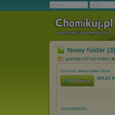
Chomik
Hasło
Nowy folder (3)
ja123456
/
STYLE KORG
/ N
Download:
Nowy folder (3).rar
450,51 
Pobierz
Komentarze: