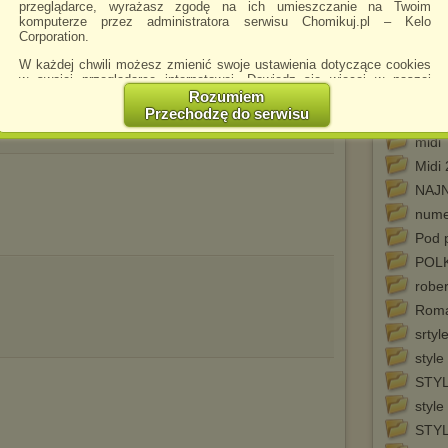
przeglądarce, wyrażasz zgodę na ich umieszczanie na Twoim
komputerze przez administratora serwisu Chomikuj.pl – Kelo
korg
Corporation.
KORG
W każdej chwili możesz zmienić swoje ustawienia dotyczące cookies
korg
w swojej przeglądarce internetowej. Dowiedz się więcej w naszej
korg
Polityce Prywatności -
http://chomikuj.pl/PolitykaPrywatnosci.aspx
.
Rozumiem
Przechodzę do serwisu
korg
Jednocześnie informujemy że zmiana ustawień przeglądarki może
spowodować ograniczenie korzystania ze strony Chomikuj.pl.
midi
W przypadku braku twojej zgody na akceptację cookies niestety
Midi
prosimy o opuszczenie serwisu chomikuj.pl.
NAJN
Wykorzystanie plików cookies
przez
Zaufanych Partnerów
nume
(dostosowanie reklam do Twoich potrzeb, analiza skuteczności działań
Pod 
marketingowych).
POLK
Wyrażenie sprzeciwu spowoduje, że wyświetlana Ci reklama nie
będzie dopasowana do Twoich preferencji, a będzie to reklama
robe
wyświetlona przypadkowo.
Rom
Istnieje możliwość zmiany ustawień przeglądarki internetowej w
srtyl
sposób uniemożliwiający przechowywanie plików cookies na
urządzeniu końcowym. Można również usunąć pliki cookies,
style
dokonując odpowiednich zmian w ustawieniach przeglądarki
STYL
internetowej.
style
Pełną informację na ten temat znajdziesz pod adresem
http://chomikuj.pl/PolitykaPrywatnosci.aspx
.
STY