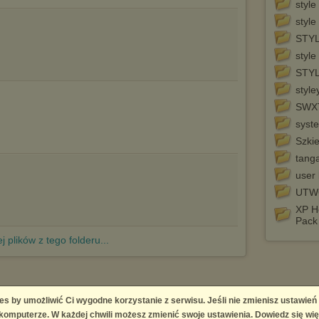
style
style
STY
style
STY
styl
SWX
syst
Szki
tang
user
UTW
XP H
Pack
j plików z tego folderu...
es by umożliwić Ci wygodne korzystanie z serwisu. Jeśli nie zmienisz ustawień
 Platform
omputerze. W każdej chwili możesz zmienić swoje ustawienia. Dowiedz się wię
right infringement