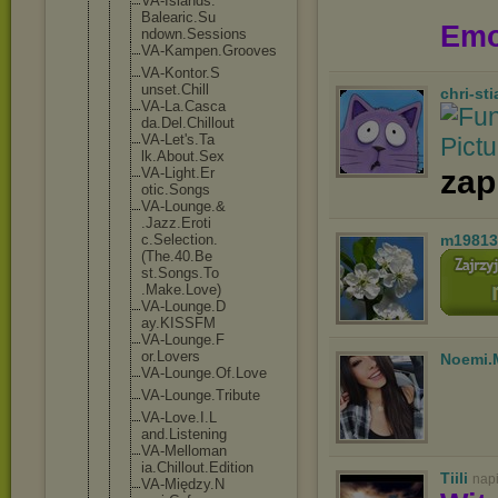
VA-Islands.
Balearic.Su
Emo
ndown.Sessi
ons
VA-Kampen.G
rooves
VA-Kontor.S
unset.Chill
chri-st
VA-La.Casca
da.Del.Chil
lout
VA-Let's.Ta
lk.About.Se
x
zap
VA-Light.Er
otic.Songs
VA-Lounge.&
.Jazz.Eroti
c.Selection
.
m19813
(The.40.Be
st.Songs.To
.Make.Love)
VA-Lounge.D
ay.KISSFM
VA-Lounge.F
or.Lovers
Noemi.
VA-Lounge.O
f.Love
VA-Lounge.T
ribute
VA-Love.I.L
and.Listeni
ng
VA-Melloman
ia.Chillout
.Edition
Tiili
nap
VA-Między.N