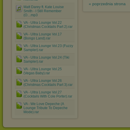
« poprzednia strona
Matt Darey ft. Kate Louise
Smith - I Still Remember
(O....mp3
VA - Ultra Lounge Vol.22
(Christmas Cocktails Part 2).rar
VA - Ultra Lounge Vol.17
(Bongo Land).rar
VA - Ultra Lounge Vol.23 (Fuzzy
Sampler).rar
VA - Ultra Lounge Vol.24 (Tiki
Sampler).rar
VA - Ultra Lounge Vol.25
(Vegas Baby).rar
VA - Ultra Lounge Vol.26
(Christmas Cocktails Part 3).rar
VA - Ultra Lounge Vol.27
(Cocktails With Cole Porter).rar
VA - We Love Depeche (A
Lounge Tribute To Depeche
Mode).rar