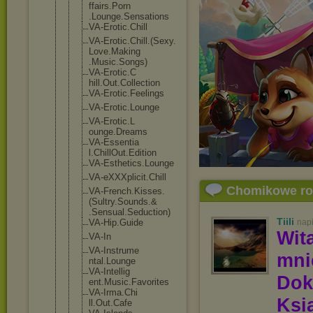
ffairs.Porn
.Lounge.Sen
sations
VA-Erotic.C
hill
VA-Erotic.C
hill.(Sexy.
Love.Making
.Music.Song
s)
VA-Erotic.C
hill.Out.Co
llection
VA-Erotic.F
eelings
VA-Erotic.L
ounge
VA-Erotic.L
ounge.Dream
s
VA-Essentia
l.ChillOut.
Edition
VA-Esthetic
s.Lounge
VA-eXXXplic
it.Chill
Chomikowe r
VA-French.K
isses.
(Sult
ry.Sounds.&
.Sensual.Se
duction)
Tiili
VA-Hip.Guid
e
nap
Wit
VA-In
VA-Instrume
mn
ntal.Lounge
VA-Intellig
Dok
ent.Music.F
avorites
VA-Irma.Chi
Ksią
ll.Out.Cafe