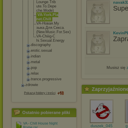
Lounge.Trib
navak3
ute.To.Depe
Supe
che.Mode)
VA-York.Pla
net.Chill
VA-Новая.Му
зыка.Для.Се
кса.
(New.Mu
sic.For.Sex
)
KevinP
VA-Сhiiig-С
Zapr
hi.Sexual.E
nergy
discography
erotic.sexual
indian
metal
Musisz się
pop
relax
trance.progres
sive
zdrowie
Zaprzyjaźnion
Pokazuj foldery i treści
Ostatnio pobierane pliki
VA - Chill House Night
duszek_045
g
Rome.rar