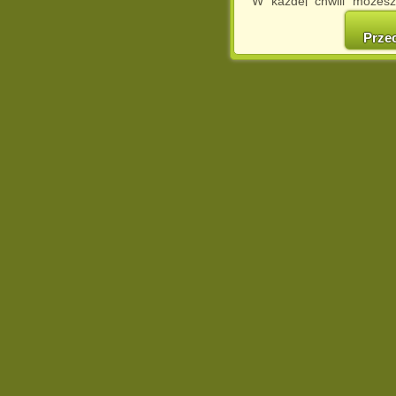
W każdej chwili możesz
cookies w swojej przeglą
w naszej Pol
Prze
http://chomikuj.pl/Polity
Jednocześnie informuje
może spowodować ogr
Chomikuj.pl.
W przypadku braku twojej
prosimy o opuszczenie se
Wykorzystanie plików c
(dostosowanie reklam do
działań marketingowych).
Wyrażenie sprzeciwu spo
będzie dopasowana do Tw
wyświetlona przypadkowo
Istnieje możliwość zmian
sposób uniemożliwiając
urządzeniu końcowym. M
dokonując odpowiednich
internetowej.
Pełną informację na 
http://chomikuj.pl/Polity