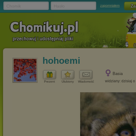
Chomik
Hasło
zapomniałem
hohoemi
Basia
widziany: dzisiaj o
Prezent
Ulubiony
Wiadomość