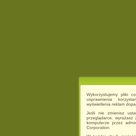
Wykorzystujemy pliki c
usprawnienia korzyst
wyświetlenia reklam dop
Jeśli nie zmienisz ust
przeglądarce, wyrażasz
komputerze przez admin
Corporation.