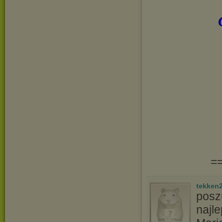
=
tekken
poszu
najle