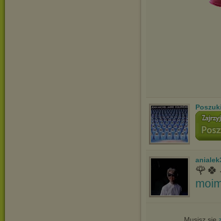
Poszuk
anialek
🌹🍀
moim
Musisz się