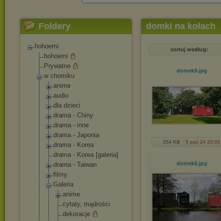
Foldery
domki na kołach
hohoemi
sortuj według:
hohoemi
Prywatne
domek9
.jpg
w chomiku
anime
audio
dla dzieci
drama - Chiny
drama - inne
drama - Japonia
254 KB
5 paź 24 20:01
drama - Korea
drama - Korea [galeria]
domek6
.jpg
drama - Taiwan
filmy
Galeria
anime
cytaty, mądrości
dekoracje