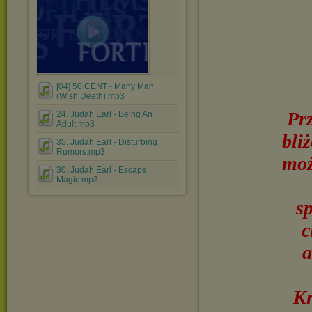
[04] 50 CENT - Many Man
(Wish Death).mp3
Pr
24. Judah Earl - Being An
Adult.mp3
bli
35. Judah Earl - Disturbing
Rumors.mp3
moż
30. Judah Earl - Escape
Magic.mp3
s
c
a
Kr