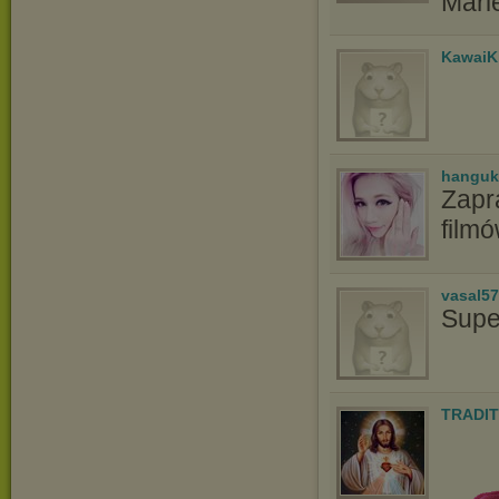
Mari
KawaiK
hanguk
Zapr
film
vasal5
Supe
TRADIT