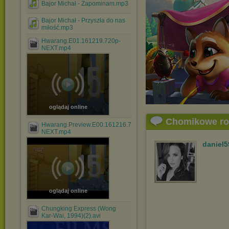
Bajor Michał - Zapominam.mp3
Bajor Michał - Przyszła do nas
miłość.mp3
Hwarang.E01.161219.720p-
NEXT.mp4
oglądaj online
Chomikowe r
Hwarang.Preview.E00.161216.720p-
NEXT.mp4
daniel5
oglądaj online
Chungking Express (Wong
Kar-Wai, 1994)(2).avi