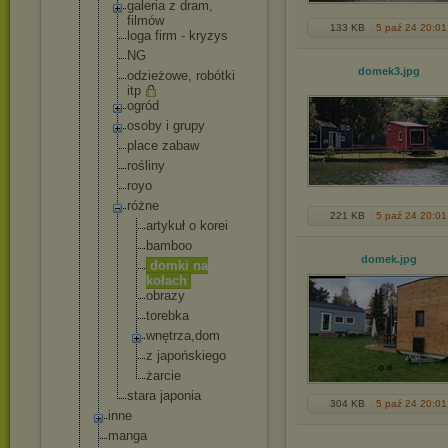
galeria z dram,
filmów
133 KB
5 paź 24 20:01
loga firm - kryzys
NG
domek3
.jpg
odzieżowe, robótki
itp
ogród
osoby i grupy
place zabaw
rośliny
royo
różne
221 KB
5 paź 24 20:01
artykuł o korei
bamboo
domek
.jpg
domki na
kołach
obrazy
torebka
wnętrza,
dom
z japoński
ego
żarcie
stara japonia
304 KB
5 paź 24 20:01
inne
manga