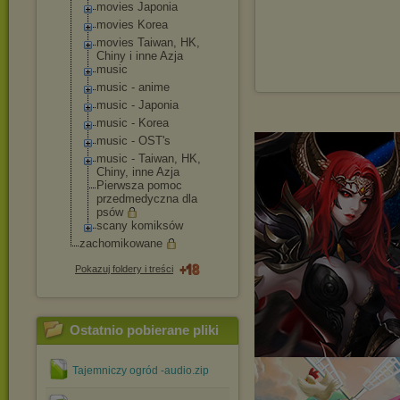
movies Japonia
movies Korea
movies Taiwan, HK,
Chiny i inne Azja
music
music - anime
music - Japonia
music - Korea
music - OST's
music - Taiwan, HK,
Chiny, inne Azja
Pierwsza pomoc
przedmedyczna dla
psów
scany komiksów
zachomikowane
Pokazuj foldery i treści
Ostatnio pobierane pliki
Tajemniczy ogród -audio.zip