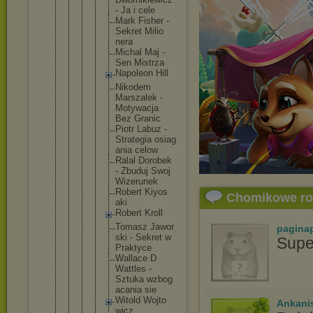
- Ja i cele
Mark Fishe
r -
Sekre
t Milio
nera
Micha
l Maj -
Sen Mistr
za
Napol
eon Hill
Nikod
em
Marsz
alek -
Motyw
acja
Bez Grani
c
Piotr Labuz -
Strat
egia osiag
ania celow
Ralal Dorob
ek
- Zbudu
j Swoj
Wizer
unek
Rober
t Kiyos
Chomikowe r
aki
Rober
t Kroll
Tomas
z Jawor
pagina
ski - Sekre
t w
Supe
Prakt
yce
Walla
ce D
Wattl
es -
Sztuk
a wzbog
acani
a sie
Witol
d Wojto
Ankani
wicz