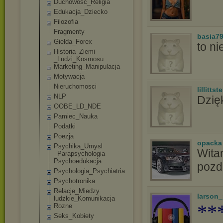
Duchowosc_Reli
gia
Edukacja_Dziec
ko
Filozofia
Fragmenty
basia7
Gielda_Forex
to ni
Historia_Ziemi
_Ludzi_Kosmosu
Marketing_Mani
pulacja
Motywacja
Nieruchomosci
lillittste
NLP
Dzię
OOBE_LD_NDE
Pamiec_Nauka
Podatki
Poezja
opacka
Psychika_Umysl
Witam
_Parapsycholog
ia
Psychoedukacja
pozd
Psychologia_Ps
ychiatria
Psychotronika
Relacje_Miedzy
larson
ludzkie_Komuni
kacja
**
Rozne
Seks_Kobiety