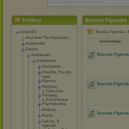
Szukaj plików na tym chomiku
Foldery
Bozena Figarska
himen303
Bozena Figarska - 
Alvin And The Chipmunks
sortuj według:
Audiobooks
Ebooks
Bozena Figarska
Audiobooks
Audiobooks
Duchowos
c
Filozofi
a_Psycho
logia
Hipnoza
Bozena Figarsk
Medytacj
e_Cwicze
nia
Perswazj
a_Komuni
kacja
Psychotr
onika
Rodzina
Bozena Figarsk
Rozne
Sukces_B
ogactwo