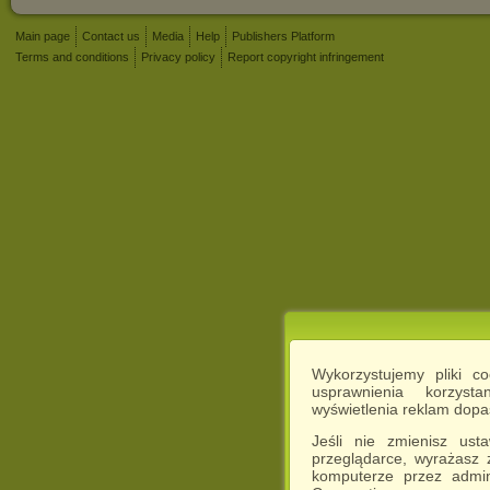
Main page
Contact us
Media
Help
Publishers Platform
Terms and conditions
Privacy policy
Report copyright infringement
Wykorzystujemy pliki c
usprawnienia korzyst
wyświetlenia reklam dop
Jeśli nie zmienisz ust
przeglądarce, wyrażasz
komputerze przez admin