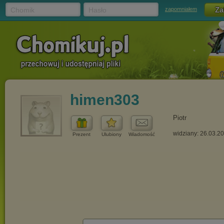
Chomik
Hasło
zapomniałem
himen303
Piotr
widziany: 26.03.2
Prezent
Ulubiony
Wiadomość