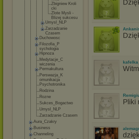
Dzię
Zbign
iew Kroli
cki
Zlote Mysli -
Blize
j sukce
su
Umysl_NL
P
Zarzadza
nie
Ankani
Czasem
Dzię
Duchowosc
Filozofia_P
sychologia
Hipnoza
Medytacje_C
kafelka
wiczenia
Witm,
Permakultur
a
Perswazja_K
omunikacja
Psychotroni
ka
Rodzina
Remigi
Rozne
Pliki
Sukces_Boga
ctwo
Umysl_NLP
Zarzadzanie Czasem
Aura_Czakry
Business
alemag
dzię
Channeling