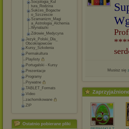
Socjologia_Kul
Su
tura_Rodzina
Sukces_Bogactw
o_Szczescie
Wg
Szamanizm_Magi
a_Astrologia_A
lchemia
Wynalazki
Prof
Zdrowie_Medycy
na
Jezyk_Polski_Dla_
***
Obcokrajowcow
Kursy_Szkolenia
serd
Permakultura
Playlisty
Portugalski - Kursy
Musisz się
Prezentacje
Programy
Prywatne
TABLET_Formats
Zaprzyjaźnion
Video
zachomikowane
ZIP
Ostatnio pobierane pliki
PERMAKULT
v