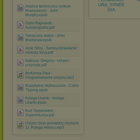
URA_SYNER
Analiza techniczna rynkow
GIA
finansowych - John
Murphy.epub
Osho Rajneesh -
Autobiografia.pdf
Toksyczny wstyd - John
Bradshaw.epub
Jose Silva - Samouzdrawianie
metoda Silvy.pdf
Bateson Gregory - Umysl i
przyroda.pdf
McKenna Paul -
Programowanie umyslu.mp3
Radykalne Wybaczanie - Collin
Tipping.epub
Ksiega Urantii - Ksiega
Urantii.epub
Kurt Tepperwein -
Superintuicja.pdf
Uslysz cisze pomiedzy myslami
21 Potega milosci.mp3