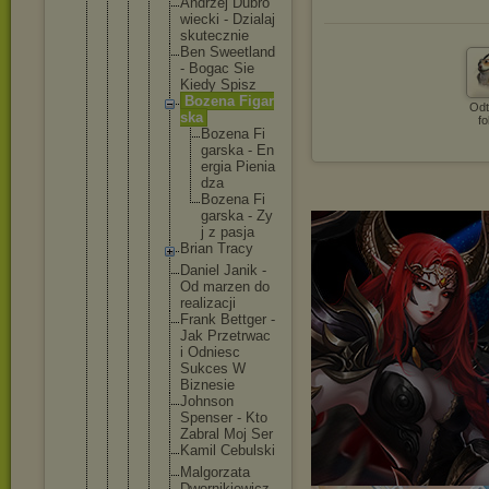
Andrz
ej Dubro
wieck
i - Dzial
aj
skute
cznie
Ben Sweet
land
- Bogac Sie
Kiedy Spisz
Bozen
a Figar
Odt
ska
fo
Bo
ze
na Fi
ga
rs
ka - En
er
gi
a Pi
en
ia
dz
a
Bo
ze
na Fi
ga
rs
ka - Zy
j z pa
sj
a
Brian Tracy
Danie
l Janik -
Od marze
n do
reali
zacji
Frank Bettg
er -
Jak Przet
rwac
i Odnie
sc
Sukce
s W
Bizne
sie
Johns
on
Spens
er - Kto
Zabra
l Moj Ser
Kamil Cebul
ski
Malgo
rzata
Dworn
ikiew
icz