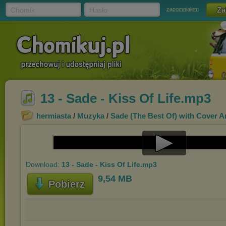
Chomik
Hasło
zapomniałem
13 - Sade - Kiss Of Life.mp3
hermiasta
/
Muzyka
/
Sade (The Best Of) with Cover Ar
Play
Download:
13 - Sade - Kiss Of Life.mp3
Video
9,54 MB
Pobierz