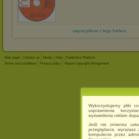
więcej plików z tego folderu...
Main page
Contact us
Media
Help
Publishers Platform
Terms and conditions
Privacy policy
Report copyright infringement
Wykorzystujemy pliki c
usprawnienia korzyst
wyświetlenia reklam dop
Jeśli nie zmienisz ust
przeglądarce, wyrażasz
komputerze przez admin