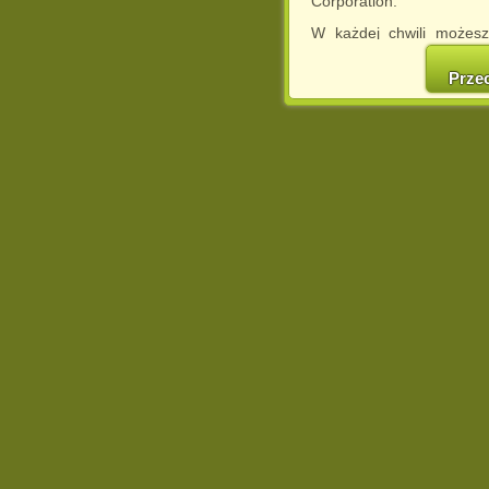
Corporation.
W każdej chwili możesz
cookies w swojej przeglą
w naszej Pol
Prze
http://chomikuj.pl/Polity
Jednocześnie informuje
może spowodować ogr
Chomikuj.pl.
W przypadku braku twojej
prosimy o opuszczenie se
Wykorzystanie plików c
(dostosowanie reklam do
działań marketingowych).
Wyrażenie sprzeciwu spo
będzie dopasowana do Tw
wyświetlona przypadkowo
Istnieje możliwość zmian
sposób uniemożliwiając
urządzeniu końcowym. M
dokonując odpowiednich
internetowej.
Pełną informację na 
http://chomikuj.pl/Polity