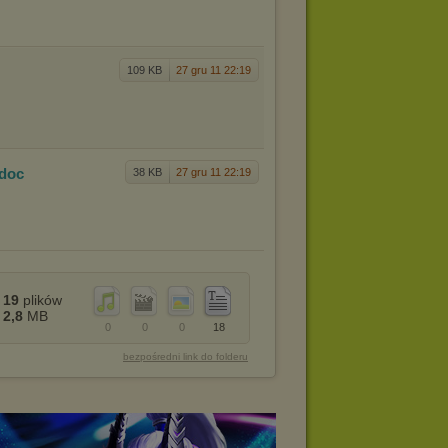
109 KB
27 gru 11 22:19
.doc
38 KB
27 gru 11 22:19
19
plików
2,8
MB
0
0
0
18
bezpośredni link do folderu