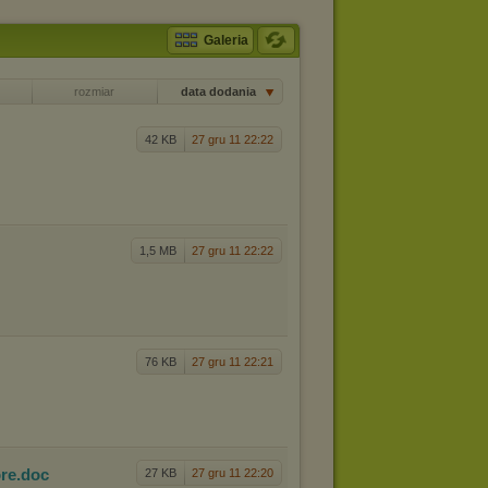
Galeria
rozmiar
data dodania
42 KB
27 gru 11 22:22
1,5 MB
27 gru 11 22:22
76 KB
27 gru 11 22:21
ore
.doc
27 KB
27 gru 11 22:20