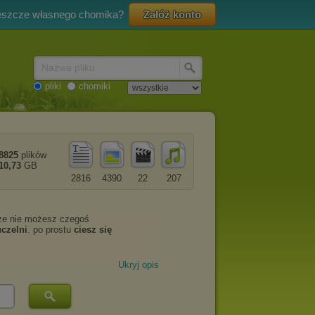
eszcze własnego chomika?
Załóż konto
Nazwa pliku
pliki
chomiki
8825
plików
10,73
GB
2816
4390
22
207
Ukryj opis