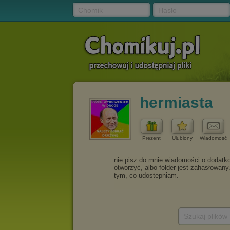
Chomik
Hasło
hermiasta
Prezent
Ulubiony
Wiadomość
Szukaj plików