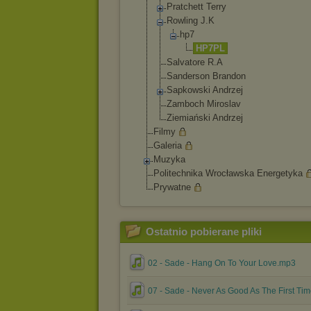
Pratchett Terry
Rowling J.K
hp7
HP7PL
Salvatore R.A
Sanderson Brandon
Sapkowski Andrzej
Zamboch Miroslav
Ziemiański Andrzej
Filmy
Galeria
Muzyka
Politechnika Wrocławska Energetyka
Prywatne
Ostatnio pobierane pliki
02 - Sade - Hang On To Your Love.mp3
07 - Sade - Never As Good As The First Ti