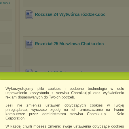
we.mp3
Rozdział 24 Wytwórca różdżek
.doc
Rozdział 25 Muszlowa Chatka
.doc
Rozdział 26 Gringotts
.doc
 Want
Wykorzystujemy pliki cookies i podobne technologie w celu
usprawnienia korzystania z serwisu Chomikuj.pl oraz wyświetlenia
reklam dopasowanych do Twoich potrzeb.
Rozdział 28 Zaginione Zwierciadło
.doc
Jeśli nie zmienisz ustawień dotyczących cookies w Twojej
przeglądarce, wyrażasz zgodę na ich umieszczanie na Twoim
komputerze przez administratora serwisu Chomikuj.pl – Kelo
Corporation.
W każdej chwili możesz zmienić swoje ustawienia dotyczące cookies