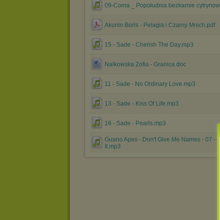
09-Coma _ Popołudnia bezkarnie cytryno
Akunin Boris - Pelagia i Czarny Mnich.pdf
15 - Sade - Cherish The Day.mp3
Nalkowska Zofia - Granica.doc
11 - Sade - No Ordinary Love.mp3
13 - Sade - Kiss Of Life.mp3
16 - Sade - Pearls.mp3
Guano Apes - Don't Give Me Names - 07 - I
It.mp3