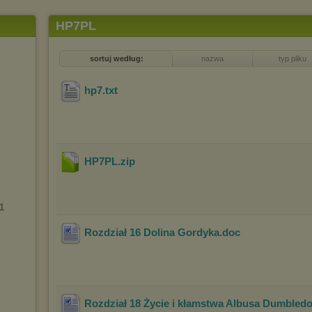
HP7PL
sortuj według:
nazwa
typ pliku
hp7
.txt
HP7PL
.zip
1
Rozdział 16 Dolina Gordyka
.doc
Rozdział 18 Życie i kłamstwa Albusa Dumbled