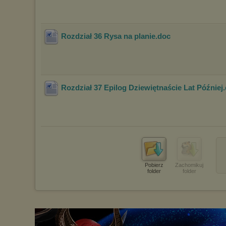
Rozdział 36 Rysa na planie
.doc
Rozdział 37 Epilog Dziewiętnaście Lat Później
Pobierz
Zachomikuj
folder
folder