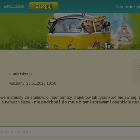
Nie masz j
zapomniałem
study+dying
widziany: 25.01.2026 13:50
 na tym chomiku