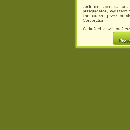
Jeśli nie zmienisz ust
przeglądarce, wyrażasz
komputerze przez admin
Corporation.
W każdej chwili możesz
cookies w swojej przeglą
w naszej Pol
Prze
http://chomikuj.pl/Polity
Jednocześnie informuje
może spowodować ogr
Chomikuj.pl.
W przypadku braku twojej
prosimy o opuszczenie se
Wykorzystanie plików c
(dostosowanie reklam do
działań marketingowych).
Wyrażenie sprzeciwu spo
będzie dopasowana do Tw
wyświetlona przypadkowo
Istnieje możliwość zmian
sposób uniemożliwiając
urządzeniu końcowym. M