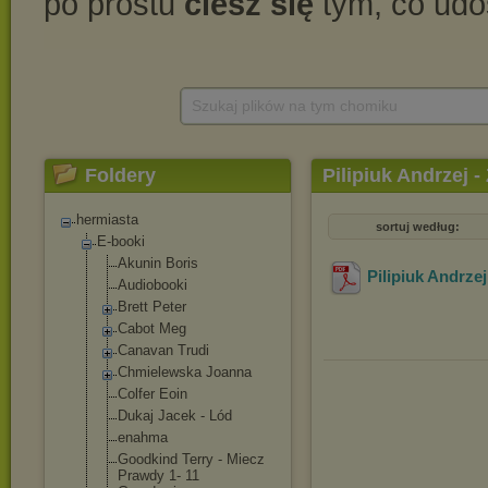
Szukaj plików na tym chomiku
Foldery
Pilipiuk Andrzej -
hermiasta
sortuj według:
E-booki
Akunin Boris
Pilipiuk Andrzej
Audiobooki
Brett Peter
Cabot Meg
Canavan Trudi
Chmielewska Joanna
Colfer Eoin
Dukaj Jacek - Lód
enahma
Goodkind Terry - Miecz
Prawdy 1- 11