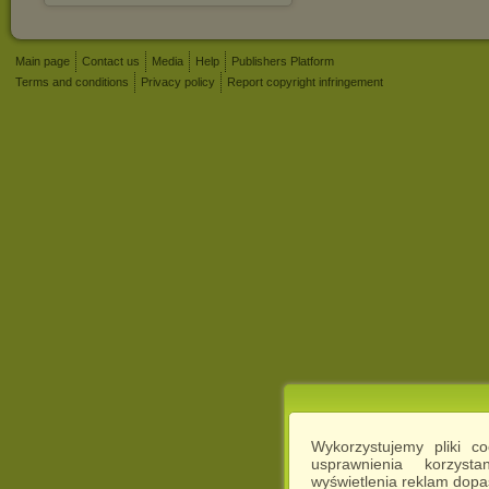
Main page
Contact us
Media
Help
Publishers Platform
Terms and conditions
Privacy policy
Report copyright infringement
Wykorzystujemy pliki c
usprawnienia korzyst
wyświetlenia reklam dop