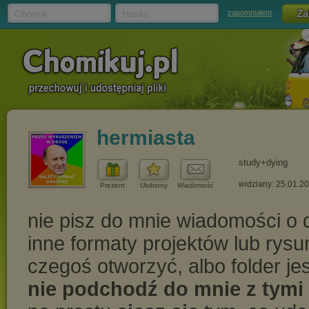
Chomik
Hasło
zapomniałem
hermiasta
study+dying
widziany: 25.01.2
Prezent
Ulubiony
Wiadomość