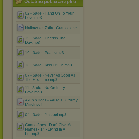
Ostatnio pobierane pliki
02 - Sade - Hang On To Your
Love.mp3
Nalkowska Zofia - Granica.doc
15 - Sade - Cherish The
Day.mp3
16 - Sade - Pearls.mp3
13 - Sade - Kiss Of Life.mp3
07 - Sade - Never As Good As
The First Time.mp3
11 - Sade - No Ordinary
Love.mp3
Akunin Boris - Pelagia i Czarny
Mnich.pdf
04 - Sade - Jezebel.mp3
Guano Apes - Don't Give Me
Names - 14 - Living In A
Li....mp3