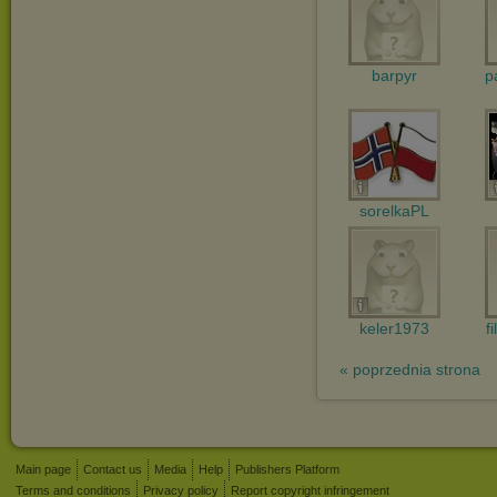
barpyr
p
sorelkaPL
keler1973
f
« poprzednia strona
Main page
Contact us
Media
Help
Publishers Platform
Terms and conditions
Privacy policy
Report copyright infringement