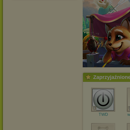
Zaprzyjaźnion
TWD
w