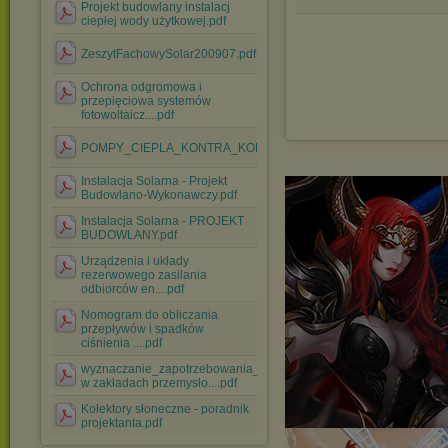
Projekt budowlany instalacj
ciepłej wody użytkowej.pdf
ZeszytFachowySolar200907.pdf
Ochrona odgromowa i
przepięciowa systemów
fotowoltaicz....pdf
POMPY_CIEPLA_KONTRA_KOLEKTORY_SLONECZNE.pdf
Instalacja Solarna - Projekt
Budowlano-Wykonawczy.pdf
Instalacja Solarna - PROJEKT
BUDOWLANY.pdf
Urządzenia i układy
rezerwowego zasilania
odbiorców en....pdf
Nomogram do obliczania
przepływów i spadków
ciśnienia ....pdf
wyznaczanie_zapotrzebowania_mocy
w zakładach przemysło....pdf
Kolektory słoneczne - poradnik
projektanta.pdf