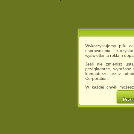
Wykorzystujemy pliki c
usprawnienia korzyst
wyświetlenia reklam dop
Jeśli nie zmienisz ust
przeglądarce, wyrażasz
komputerze przez admin
Corporation.
W każdej chwili możesz
cookies w swojej przeglą
w naszej Pol
Prze
http://chomikuj.pl/Polity
Jednocześnie informuje
może spowodować ogr
Chomikuj.pl.
W przypadku braku twojej
prosimy o opuszczenie se