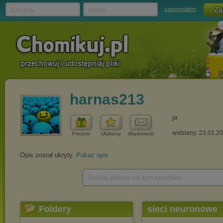
Chomik
Hasło
zapomniałem
harnas213
ja
widziany: 23.01.2
Prezent
Ulubiony
Wiadomość
Opis został ukryty.
Pokaż opis
Szukaj plików na tym chomiku
Foldery
sieci neuronowe