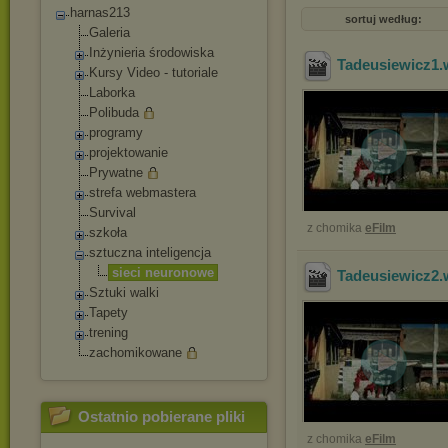
harnas213
sortuj według:
Galeria
Inżynieria środowiska
Tadeusiewicz1
Kursy Video - tutoriale
Laborka
Polibuda
programy
projektowanie
Prywatne
strefa webmastera
Survival
z chomika
eFilm
szkoła
sztuczna inteligencja
sieci neuronowe
Tadeusiewicz2
Sztuki walki
Tapety
trening
zachomikowane
Ostatnio pobierane pliki
z chomika
eFilm