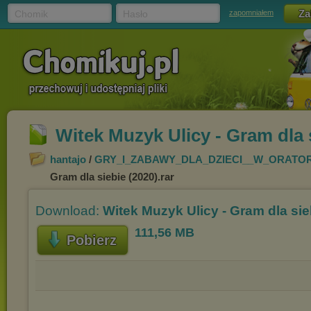
Chomik
Hasło
zapomniałem
Witek Muzyk Ulicy - Gram dla s
hantajo
/
GRY_I_ZABAWY_DLA_DZIECI__W_ORATO
Gram dla siebie (2020).rar
Download:
Witek Muzyk Ulicy - Gram dla sieb
111,56 MB
Pobierz