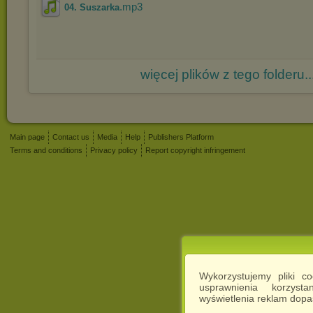
.mp3
04. Suszarka
więcej plików z tego folderu..
Main page
Contact us
Media
Help
Publishers Platform
Terms and conditions
Privacy policy
Report copyright infringement
Wykorzystujemy pliki c
usprawnienia korzyst
wyświetlenia reklam dop