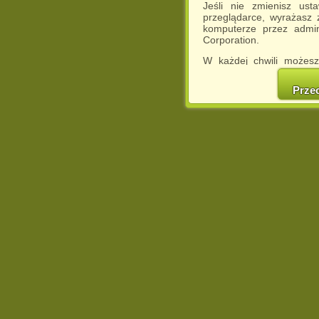
Jeśli nie zmienisz ust
przeglądarce, wyrażasz
komputerze przez admin
Corporation.
W każdej chwili możesz
cookies w swojej przeglą
w naszej Pol
Prze
http://chomikuj.pl/Polity
Jednocześnie informuje
może spowodować ogr
Chomikuj.pl.
W przypadku braku twojej
prosimy o opuszczenie se
Wykorzystanie plików c
(dostosowanie reklam do
działań marketingowych).
Wyrażenie sprzeciwu spo
będzie dopasowana do Tw
wyświetlona przypadkowo
Istnieje możliwość zmian
sposób uniemożliwiając
urządzeniu końcowym. M
dokonując odpowiednich