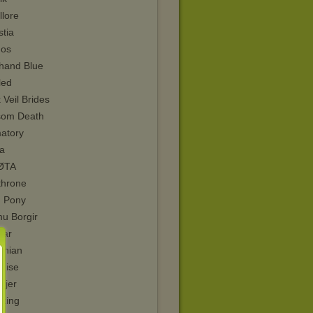
llore
stia
nos
hand Blue
led
 Veil Brides
som Death
atory
a
ØTA
throne
 Pony
u Borgir
tar
onian
yRise
rjer
nking