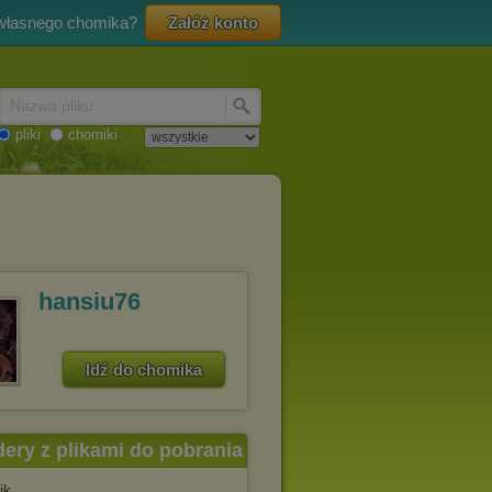
 własnego chomika?
Załóż konto
Nazwa pliku
pliki
chomiki
hansiu76
Idź do chomika
dery z plikami do pobrania
ik