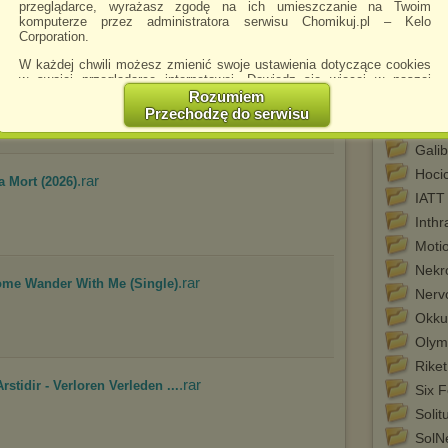
Eva 
przeglądarce, wyrażasz zgodę na ich umieszczanie na Twoim
komputerze przez administratora serwisu Chomikuj.pl – Kelo
Evan
Corporation.
Ever
W każdej chwili możesz zmienić swoje ustawienia dotyczące cookies
.rar
Exilia
5)
w swojej przeglądarce internetowej. Dowiedz się więcej w naszej
Polityce Prywatności -
http://chomikuj.pl/PolitykaPrywatnosci.aspx
.
Rozumiem
Fore
Przechodzę do serwisu
Jednocześnie informujemy że zmiana ustawień przeglądarki może
Geoff
spowodować ograniczenie korzystania ze strony Chomikuj.pl.
Gаlib
W przypadku braku twojej zgody na akceptację cookies niestety
Hoci
.rar
prosimy o opuszczenie serwisu chomikuj.pl.
 Mort (2026)
IATT
Wykorzystanie plików cookies
przez
Zaufanych Partnerów
Inth
(dostosowanie reklam do Twoich potrzeb, analiza skuteczności działań
marketingowych).
Motio
Wyrażenie sprzeciwu spowoduje, że wyświetlana Ci reklama nie
Nekr
będzie dopasowana do Twoich preferencji, a będzie to reklama
.rar
ome Wander With Me (Single)
Nerv
wyświetlona przypadkowo.
Okkul
Istnieje możliwość zmiany ustawień przeglądarki internetowej w
sposób uniemożliwiający przechowywanie plików cookies na
Olym
urządzeniu końcowym. Można również usunąć pliki cookies,
Riket
dokonując odpowiednich zmian w ustawieniach przeglądarki
.rar
internetowej.
tidir - Verloren Verleden ...
Six 
Pełną informację na ten temat znajdziesz pod adresem
Solit
http://chomikuj.pl/PolitykaPrywatnosci.aspx
.
SolN