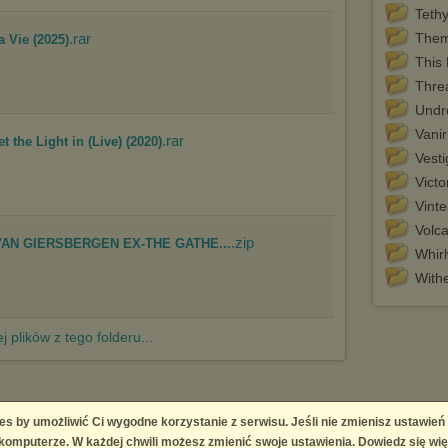
Teth
.rar
Them
 Vie (2025)
This
Threa
Undr
Vanir
.rar
 the Light in (Live) (2020)
Vesti
Victo
Vinte
Volc
.zip
E VAN GIERSBERGEN EX-THE GATHE...
Whir
With
j plików z tego folderu...
es by umożliwić Ci wygodne korzystanie z serwisu. Jeśli nie zmienisz ustawień
 Platform
omputerze. W każdej chwili możesz zmienić swoje ustawienia. Dowiedz się wię
right infringement