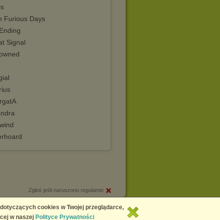
ys
 Furious Days
 Ending
t Signal
owned
gial
rius
rgatA
andra
lwind
erhoard
Zgłoś jeśli naruszono regulamin
Copyright © 2026
Chomikuj.pl
 dotyczących cookies w Twojej przeglądarce,
cej w naszej
Polityce Prywatności