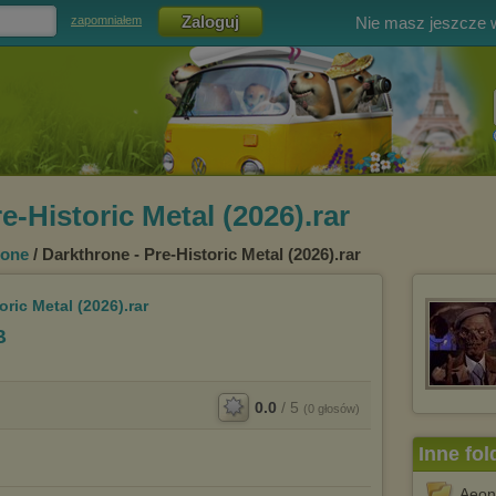
Nie masz jeszcze
zapomniałem
e-Historic Metal (2026).rar
rone
/ Darkthrone - Pre-Historic Metal (2026).rar
oric Metal (2026).rar
B
0.0
/
5
(
0
głosów)
Inne fol
Aeon