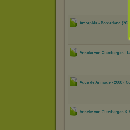
Amorphis - Borderland (202
Anneke van Giersbergen - La
Agua de Annique - 2008 - C
Anneke van Giersbergen & Ars