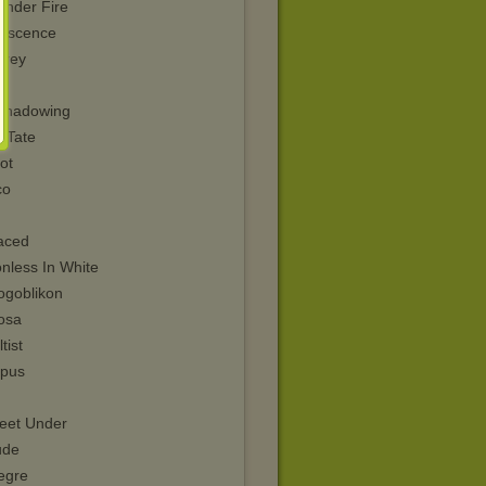
Under Fire
escence
grey
shadowing
 Tate
оt
co
raced
nless In White
ogoblikon
osa
tist
pus
Feet Under
ude
egre