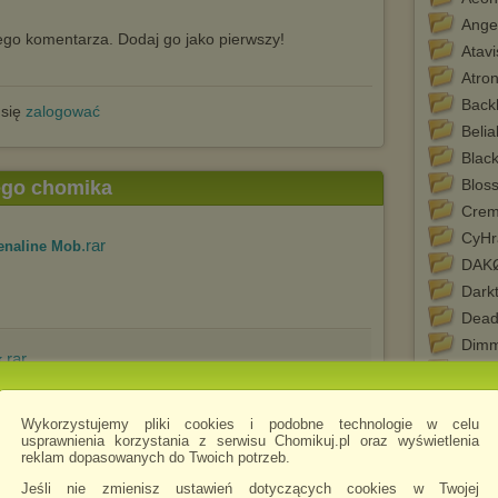
Ange
go komentarza. Dodaj go jako pierwszy!
Atavi
Atro
Back
 się
zalogować
Belia
Black
Blos
tego chomika
Crem
CyHr
.rar
renaline Mob
DAK
Dark
Dead
Dimm
.rar
k
Dogs
Drac
Wykorzystujemy pliki cookies i podobne technologie w celu
Earl
usprawnienia korzystania z serwisu Chomikuj.pl oraz wyświetlenia
Einhe
reklam dopasowanych do Twoich potrzeb.
.rar
5) (Bonus Tracks)
Elve
Jeśli nie zmienisz ustawień dotyczących cookies w Twojej