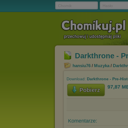
Chomik
Hasło
Darkthrone - Pr
hansiu76
/
Muzyka
/
Darkth
Download:
Darkthrone - Pre-Hist
97,87 M
Pobierz
Komentarze: