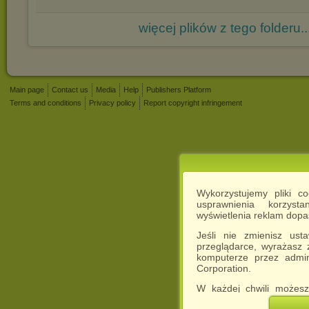
więcej plików z tego folderu..
Main page
Contact us
Media
Help
Publishers Platform
Terms and conditions
Privacy policy
Report copyright infringement
Wykorzystujemy pliki c
usprawnienia korzyst
wyświetlenia reklam dop
Jeśli nie zmienisz ust
przeglądarce, wyrażasz
komputerze przez admin
Corporation.
W każdej chwili możesz
cookies w swojej przeglą