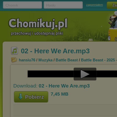
Chomik
Hasło
zapomniałem
02 - Here We Are.mp3
hansiu76
/
Muzyka
/
Battle Beast
/
Battle Beast - 2025
Play
Download:
02 - Here We Are.mp3
Video
7,45 MB
Pobierz