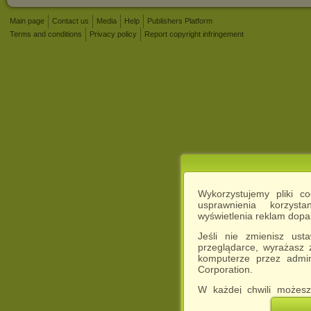
Main page
Contact us
Media
Help
Publishers Platform
Terms and conditions
Privacy policy
Report copyright infringement
Wykorzystujemy pliki c
usprawnienia korzyst
wyświetlenia reklam dop
Jeśli nie zmienisz ust
przeglądarce, wyrażasz
komputerze przez admin
Corporation.
W każdej chwili możesz
cookies w swojej przeglą