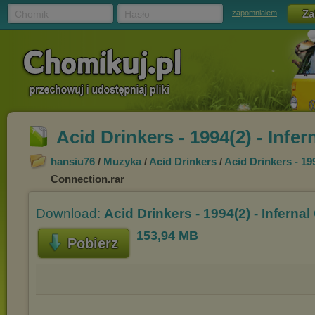
Chomik
Hasło
zapomniałem
Acid Drinkers - 1994(2) - Infe
hansiu76
/
Muzyka
/
Acid Drinkers
/
Acid Drinkers - 19
Connection.rar
Download:
Acid Drinkers - 1994(2) - Inferna
153,94 MB
Pobierz