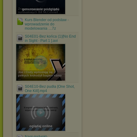
Znawca prymitywnych technik
generowanie podglądu
survivalowych Bill McConnell ...
Kurs Blender od podstaw -
wprowadzenie do
modelowania ....7z
S04E01-Bez końca (1)[No End
in Sight - Part 1 ].avi
Joe i Cody wydostają się z
pełnych krokodyli bagien namo
...
S04E10-Bez pudła [One Shot,
One Kill].mp4
oglądaj online
Nagi-instynkt-