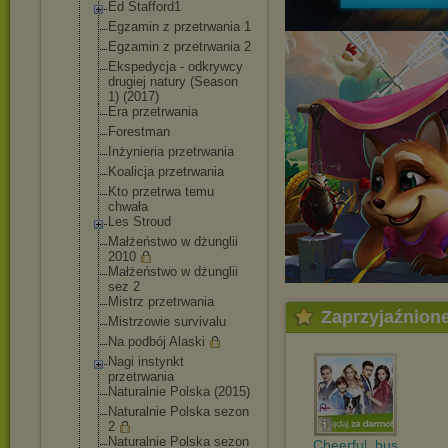
Ed Stafford1
Egzamin z przetrwania 1
Egzamin z przetrwania 2
Ekspedycja - odkrywcy
drugiej natury (Season
1) (2017)
Era przetrwania
Forestman
Inżynieria przetrwania
Koalicja przetrwania
Kto przetrwa temu
chwała
Les Stroud
Małżeństwo w dżunglii
2010
Małżeństwo w dżunglii
sez 2
Mistrz przetrwania
Zaprzyjaźnion
Mistrzowie survivalu
Na podbój Alaski
Nagi instynkt
przetrwania
Naturalnie Polska (2015)
Naturalnie Polska sezon
2
Naturalnie Polska sezon
Cheerful_bus