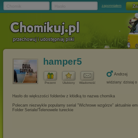
Chomik
Hasło
zapomniałem
hamper5
Andrzej
widziany: dzisiaj o
Prezent
Ulubiony
Wiadomość