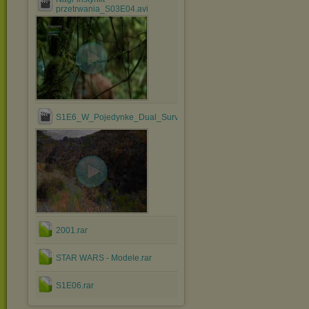
przetrwania_S03E04.avi
S1E6_W_Pojedynke_Dual_Survival_(Chomik.Konior.eu).avi
2001.rar
STAR WARS - Modele.rar
S1E06.rar