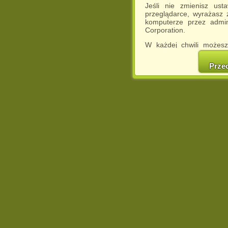
Jeśli nie zmienisz ust
przeglądarce, wyrażasz
komputerze przez admin
Corporation.
W każdej chwili możesz
cookies w swojej przeglą
w naszej Pol
Prze
http://chomikuj.pl/Polity
Jednocześnie informuje
może spowodować ogr
Chomikuj.pl.
W przypadku braku twojej
prosimy o opuszczenie se
Wykorzystanie plików c
(dostosowanie reklam do
działań marketingowych).
Wyrażenie sprzeciwu spo
będzie dopasowana do Tw
wyświetlona przypadkowo
Istnieje możliwość zmian
sposób uniemożliwiając
urządzeniu końcowym. M
dokonując odpowiednich