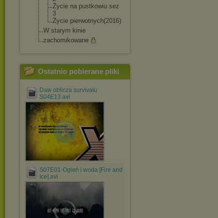
Życie na pustkowiu sez
3
Życie pierwotnych(20
16)
W starym kinie
zachomikowane
Ostatnio pobierane pliki
Daw oblicza survivalu
S04E13.avi
S07E01-Ogień i woda [Fire and
Ice].avi