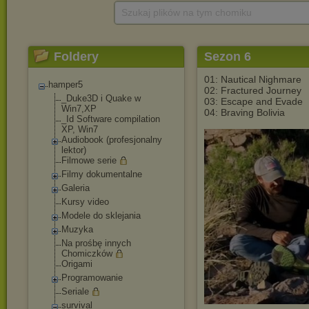
Szukaj plików na tym chomiku
Foldery
Sezon 6
01: Nautical Nighmare
hamper5
02: Fractured Journey
_Duke3D i Quake w
03: Escape and Evade
Win7,XP
04: Braving Bolivia
_Id Software compilation
XP, Win7
Audiobook (profesjonalny
lektor)
Filmowe serie
Filmy dokumentalne
Galeria
Kursy video
Modele do sklejania
Muzyka
Na prośbę innych
Chomiczków
Origami
Programowanie
Seriale
survival