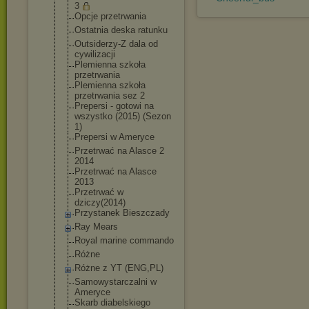
3
Opcje przetrwania
Ostatnia deska ratunku
Outsiderzy-Z dala od
cywilizacji
Plemienna szkoła
przetrwania
Plemienna szkoła
przetrwania sez 2
Prepersi - gotowi na
wszystko (2015) (Sezon
1)
Prepersi w Ameryce
Przetrwać na Alasce 2
2014
Przetrwać na Alasce
2013
Przetrwać w
dziczy(2014)
Przystanek Bieszczady
Ray Mears
Royal marine commando
Różne
Różne z YT (ENG,PL)
Samowystarczal
ni w
Ameryce
Skarb diabelskiego