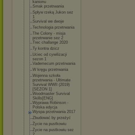
kanionu
Smak przetrwania
Spływ rzeką Jukon sez
1
Survival we dwoje
Technologia przetrwania
The Colony - misja
przetrwanie sez 2
Trec challange 2020
Ty kontra dzicz
Uciec od cywilizacji
sezon 1
Vademecum przetrwania
W kręgu przetrwania
Wojenna szkoła
przetrwania - Ultimate
Survival WWII (2019)
[SEZON 1]
Woodmaster Survival
Skills[ENG]
Wyprawa Robinson -
Polska edycja
Wyspa przetrwania 2017
Zbudować by przeżyć
Życie na pustkowiu
Życie na pustkowiu sez
2