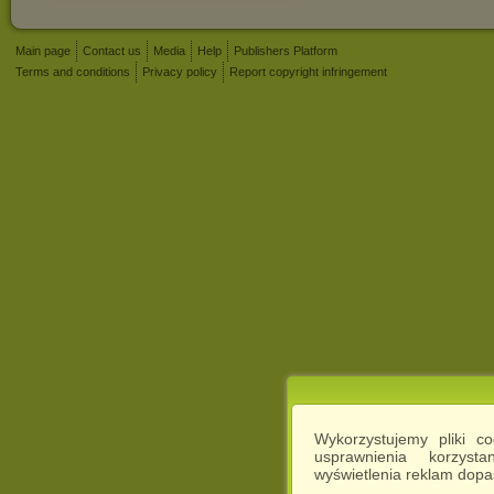
Main page
Contact us
Media
Help
Publishers Platform
Terms and conditions
Privacy policy
Report copyright infringement
Wykorzystujemy pliki c
usprawnienia korzyst
wyświetlenia reklam dop