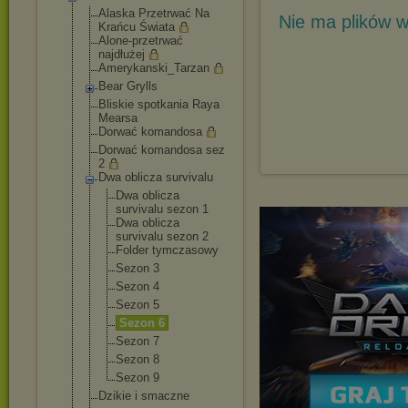
Alaska Przetrwać Na
Nie ma plików w
Krańcu Świata
Alone-przetrwa
ć
najdłużej
Amerykanski_Ta
rzan
Bear Grylls
Bliskie spotkania Raya
Mearsa
Dorwać komandosa
Dorwać komandosa sez
2
Dwa oblicza survivalu
Dwa oblicza
survivalu sezon 1
Dwa oblicza
survivalu sezon 2
Folder tymczasowy
Sezon 3
Sezon 4
Sezon 5
Sezon 6
Sezon 7
Sezon 8
Sezon 9
Dzikie i smaczne