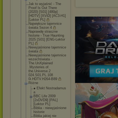
Jak to wyjaśnić - The
Proof Is Out There
(2020) [S01] [480p]
[HDTV] [XViD] [AC3-H1]
[Lektor PL]
Największe tajemnice
świata Sezon 4
Naprawdę straszne
historie - True Haunting
2025 [S01] [ENG-Lektor
PL]
Niewyjaśnione tajemnice
świata
Niewyjaśnione tajemnice
wszechświata -
The.UnXplained
.Mysteries.of.
the.Universe.2
024.S01.PL.108
0i.HDTV.H264-B
89
Różne
● Efekt Nostradamus
a
BBC Life 2009
[2xDVD9] [PAL]
[Lektor PL]
Biblia - niewyjaśnio
ne
historie
Biblia jakiej nie