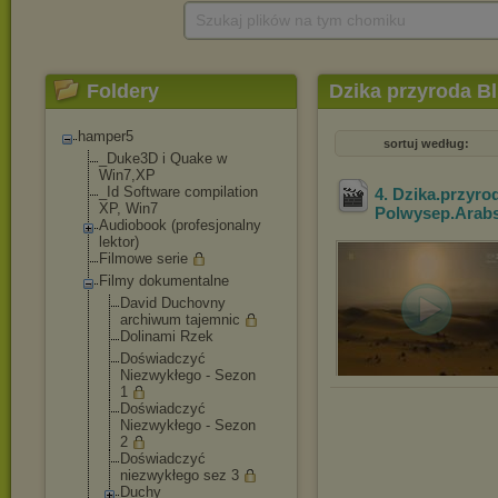
Szukaj plików na tym chomiku
Foldery
Dzika przyroda B
hamper5
sortuj według:
_Duke3D i Quake w
Win7,XP
_Id Software compilation
4. Dzika.przyro
XP, Win7
Polwysep.Arabs
Audiobook (profesjonalny
lektor)
Filmowe serie
Filmy dokumentalne
David Duchovny
archiwum tajemnic
Dolinami Rzek
Doświadczyć
Niezwykłego - Sezon
1
Doświadczyć
Niezwykłego - Sezon
2
Doświadczyć
niezwykłego sez 3
Duchy