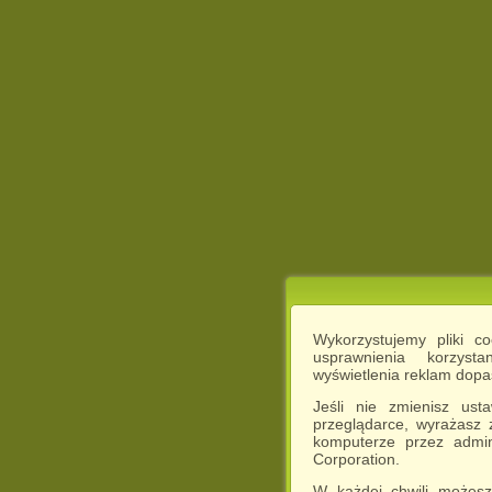
Wykorzystujemy pliki c
usprawnienia korzyst
wyświetlenia reklam dop
Jeśli nie zmienisz ust
przeglądarce, wyrażasz
komputerze przez admin
Corporation.
W każdej chwili możesz