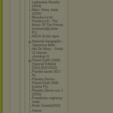
Ladowanie Rosetty
(2014)
Mars- Nowy świat
(2016)
Muzyka Liczb
Pierwszych - The
Music Of The Primes
[miniserial
][Lektor
PL]
NASA Ściśle tajne
National Geographic -
Tajemnice Biblii
Nie Do Wiary - Strefa
11 (nazwa
chomika)
Planet Earth (2006)
[Special Edition]
[S01] [E01-E011]
Planeta lasów 2017
PL
Planeta Ziemia -
Planet Earth 2006
[Lektot PL]
Planeta Ziemia sez 2
(2016)
Prawdziwy zaginiony
świat
Rzeki Świata(2014
)
Sekret