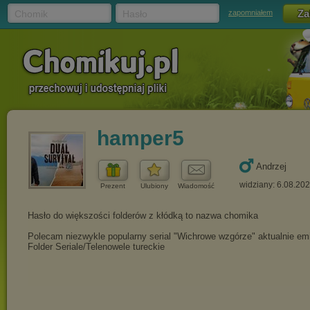
Chomik
Hasło
zapomniałem
hamper5
Andrzej
widziany: 6.08.20
Prezent
Ulubiony
Wiadomość