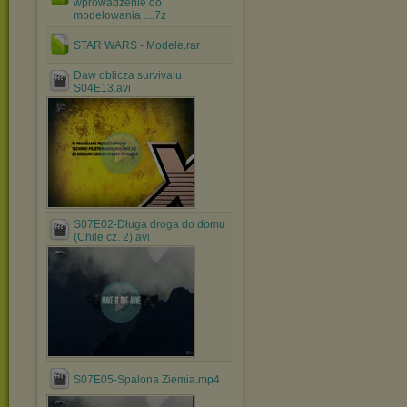
wprowadzenie do
modelowania ....7z
STAR WARS - Modele.rar
Daw oblicza survivalu
S04E13.avi
S07E02-Długa droga do domu
(Chile cz. 2).avi
S07E05-Spalona Ziemia.mp4