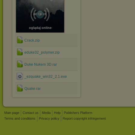
oglądaj online
Crack.zip
eduke32_polymer.zip
Duke Nukem 3D.rar
_ezquake_win32_2.1.exe
Quake.rar
Main page
Contact us
Media
Help
Publishers Platform
Terms and conditions
Privacy policy
Report copyright infringement