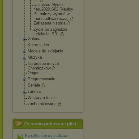
Unsolved.Myste
ries.2020.S02 [Napisy
PL-należy wybrać w
menu odtwarzacza]
Zakazana historia
Życie po zagładzie
ludzkości S01
Galeria
Kursy video
Modele do sklejania
Muzyka
Na prośbę innych
Chomiczków
Origami
Programowanie
Seriale
survival
W starym kinie
zachomikowane
Ostatnio pobierane pliki
Kurs Blender od podstaw -