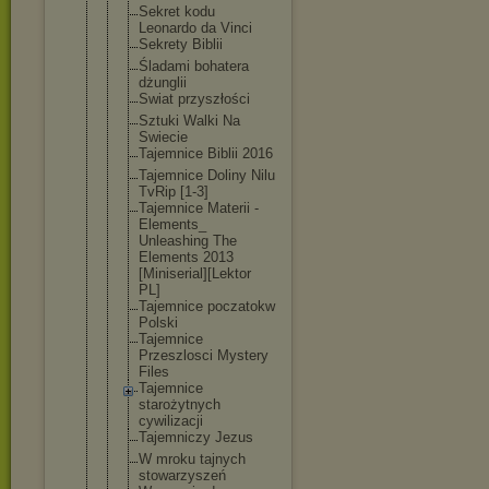
Sekret kodu
Leonardo da Vinci
Sekrety Biblii
Śladami bohatera
dżunglii
Swiat przyszłości
Sztuki Walki Na
Swiecie
Tajemnice Biblii 2016
Tajemnice Doliny Nilu
TvRip [1-3]
Tajemnice Materii -
Elements_
Unleashing The
Elements 2013
[Miniserial
][Lektor
PL]
Tajemnice poczatokw
Polski
Tajemnice
Przeszlosci Mystery
Files
Tajemnice
starożytnyc
h
cywilizacji
Tajemniczy Jezus
W mroku tajnych
stowarzysze
ń