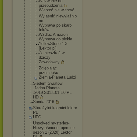
Wezwanie do
przebudzeni
a
Wierzeć nie wierzyć
Wyjaśnić niewyjaśnio
ne
Wyprawa po skarb
Inków
Wzdłuż Amazonii
Wyprawa do piekła
YellowStone 1-3
[Lektor pl]
Zamieszkać w
dziczy
Zawodowcy
Zgłębiając
przeszłość
Ziemia-Plan
eta Ludzi
Siedem.Światów
.Jedna.Planeta
.2019.S01.E01-
E0 PL
HD
Sonda 2016
Starożytni kosmici lektor
PL
UFO
Unsolved mysteries-
Niew
yjaśnione tajemice
sezon 1 (2020) Lektor
PL