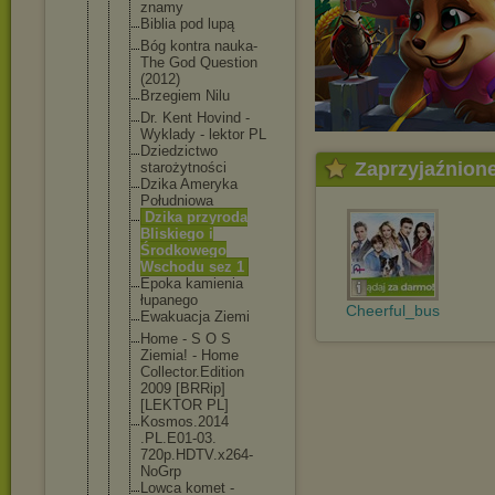
znamy
Biblia pod lupą
Bóg kontra nauka-
The God Question
(2012)
Brzegiem Nilu
Dr. Kent Hovind -
Wyklady - lektor PL
Dziedzictwo
Zaprzyjaźnion
starożytnoś
ci
Dzika Ameryka
Południowa
Dzika przyroda
Bliskiego i
Środkowego
Wschodu sez 1
Epoka kamienia
łupanego
Cheerful_bus
Ewakuacja Ziemi
Home - S O S
Ziemia! - Home
Collector.E
dition
2009 [BRRip]
[LEKTOR PL]
Kosmos.2014
.PL.E01-03.
720p.HDTV.x
264-
NoGrp
Lowca komet -