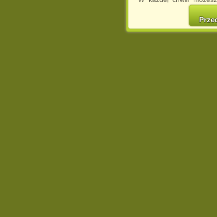
cookies w swojej przeglą
w naszej Pol
Prze
http://chomikuj.pl/Polity
Jednocześnie informuje
może spowodować ogr
Chomikuj.pl.
W przypadku braku twojej
prosimy o opuszczenie se
Wykorzystanie plików c
(dostosowanie reklam do
działań marketingowych).
Wyrażenie sprzeciwu spo
będzie dopasowana do Tw
wyświetlona przypadkowo
Istnieje możliwość zmian
sposób uniemożliwiając
urządzeniu końcowym. M
dokonując odpowiednich
internetowej.
Pełną informację na 
http://chomikuj.pl/Polity