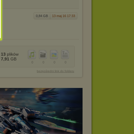
0,84 GB
13 maj 16 17:33
13
plików
7,91
GB
0
0
0
0
bezpośredni link do folderu