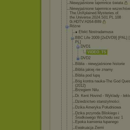
Niewyjaśnione tajemnice świata
Niewyjaśnione tajemnice wszechświ
The.UnXplained
.Mysteries.of.
the.Universe.2
024.S01.PL.108
0i.HDTV.H264-B
89
Różne
● Efekt Nostradamus
a
BBC Life 2009 [2xDVD9] [PAL] [
PL]
DVD1
VIDEO
_TS
DVD2
Biblia - niewyjaśnio
ne historie
Biblia jakiej nie znamy
Biblia pod lupą
Bóg kontra nauka-The God Ques
(2012)
Brzegiem Nilu
Dr. Kent Hovind - Wyklady - lekt
Dziedzictwo starożytnoś
ci
Dzika Ameryka Południowa
Dzika przyroda Bliskiego i
Środkowego Wschodu sez 1
Epoka kamienia łupanego
Ewakuacja Ziemi