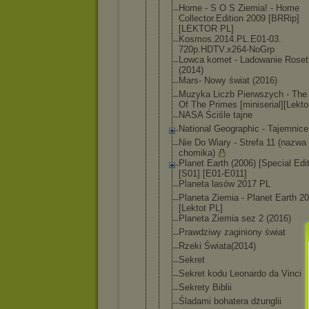
Home - S O S Ziemia! - Home
Collector.E
dition 2009 [BRRip]
[LEKTOR PL]
Kosmos.2014
.PL.E01-03.
720p.HDTV.x
264-NoGrp
Lowca komet - Ladowanie Roset
(2014)
Mars- Nowy świat (2016)
Muzyka Liczb Pierwszych - The
Of The Primes [miniserial
][Lekto
NASA Ściśle tajne
National Geographic - Tajemnice 
Nie Do Wiary - Strefa 11 (nazwa
chomika)
Planet Earth (2006) [Special Edit
[S01] [E01-E011]
Planeta lasów 2017 PL
Planeta Ziemia - Planet Earth 2
[Lektot PL]
Planeta Ziemia sez 2 (2016)
Prawdziwy zaginiony świat
Rzeki Świata(2014
)
Sekret
Sekret kodu Leonardo da Vinci
Sekrety Biblii
Śladami bohatera dżunglii