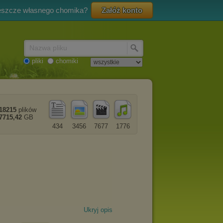
eszcze własnego chomika?
Załóż konto
Nazwa pliku
pliki
chomiki
18215
plików
7715,42
GB
434
3456
7677
1776
Ukryj opis