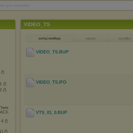
 na tym chomiku
VIDEO_TS
sortuj według:
nazwa
typ pliku
VIDEO_TS
.BUP
VIDEO_TS
.IFO
1
2
There
[AC3-
VTS_01_0
.BUP
 4
L]