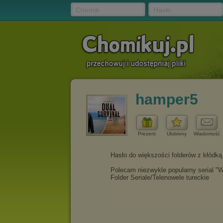
Chomik
Hasło
hamper5
Prezent
Ulubiony
Wiadomość