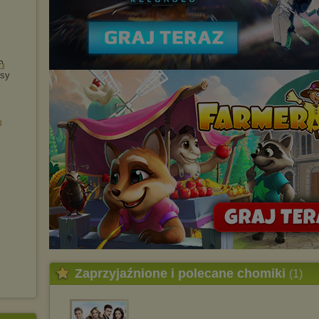
isy
Zaprzyjaźnione i polecane chomiki
(1)