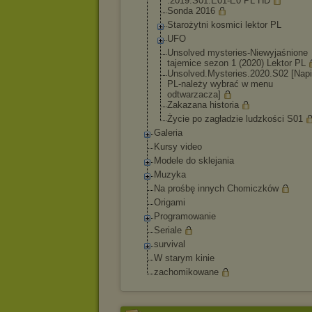
.2019.S01.E01-
E0 PL HD
Sonda 2016
Starożytni kosmici lektor PL
UFO
Unsolved mysteries-Niew
yjaśnione
tajemice sezon 1 (2020) Lektor PL
Unsolved.Myste
ries.2020.S02 [Nap
PL-należy wybrać w menu
odtwarzacza]
Zakazana historia
Życie po zagładzie ludzkości S01
Galeria
Kursy video
Modele do sklejania
Muzyka
Na prośbę innych Chomiczków
Origami
Programowanie
Seriale
survival
W starym kinie
zachomikowane