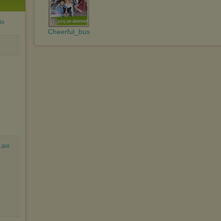
do
Cheerful_bus
.avi