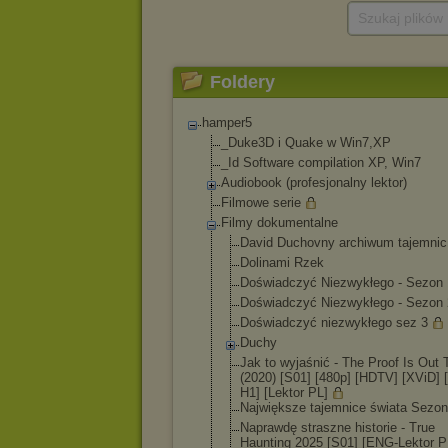
Szukaj plików
Foldery
hamper5
_Duke3D i Quake w Win7,XP
_Id Software compilation XP, Win7
Audiobook (profesjonalny lektor)
Filmowe serie
Filmy dokumentalne
David Duchovny archiwum tajemnic
Dolinami Rzek
Doświadczyć Niezwykłego - Sezon 
Doświadczyć Niezwykłego - Sezon 
Doświadczyć niezwykłego sez 3
Duchy
Jak to wyjaśnić - The Proof Is Out 
(2020) [S01] [480p] [HDTV] [XViD] 
H1] [Lektor PL]
Największe tajemnice świata Sezon
Naprawdę straszne historie - True
Haunting 2025 [S01] [ENG-Lektor P