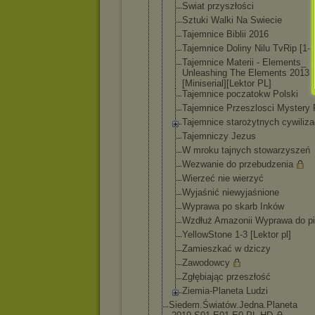
Swiat przyszłości
Sztuki Walki Na Swiecie
Tajemnice Biblii 2016
Tajemnice Doliny Nilu TvRip [1-3
Tajemnice Materii - Elements_
Unleashing The Elements 2013
[Miniserial
][Lektor PL]
Tajemnice poczatokw Polski
Tajemnice Przeszlosci Mystery 
Tajemnice starożytnyc
h cywiliza
Tajemniczy Jezus
W mroku tajnych stowarzysze
ń
Wezwanie do przebudzeni
a
Wierzeć nie wierzyć
Wyjaśnić niewyjaśnio
ne
Wyprawa po skarb Inków
Wzdłuż Amazonii Wyprawa do pi
YellowStone 1-3 [Lektor pl]
Zamieszkać w dziczy
Zawodowcy
Zgłębiając przeszłość
Ziemia-Plan
eta Ludzi
Siedem.Światów
.Jedna.Planeta