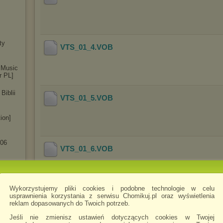
ty
VTS_01_4
.VOB
 Music
r PL]
Biblii
VTS_01_5
.VOB
ion]
006
VTS_01_6
.VOB
Wykorzystujemy pliki cookies i podobne technologie w celu
usprawnienia korzystania z serwisu Chomikuj.pl oraz wyświetlenia
VTS_01_7
.VOB
reklam dopasowanych do Twoich potrzeb.
Jeśli nie zmienisz ustawień dotyczących cookies w Twojej