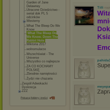
Garden of Jane
Delawney
Tiili
nap
Utracone Dziedzictwo -
Wit
serial dok PL 5
odcinków
mn
Westerny
What The Bleep Do We
Dok
Know
What The Bleep Do
Ksią
We Know. Down The
Rabbit Hole
Wiktoria 2017
Emo
wolnomularze
Wszechświat - The
Universe
pahida
Wszystko co najlepsze
Supe
ZA CO KOCHAMY
POLSKĘ
Zbrodnie namiętności
Żydzi nie chazaria
Zespół Adwokacki
meyepa
Dyskrecja
Zapr
ZZZ
Pokazuj foldery i treści