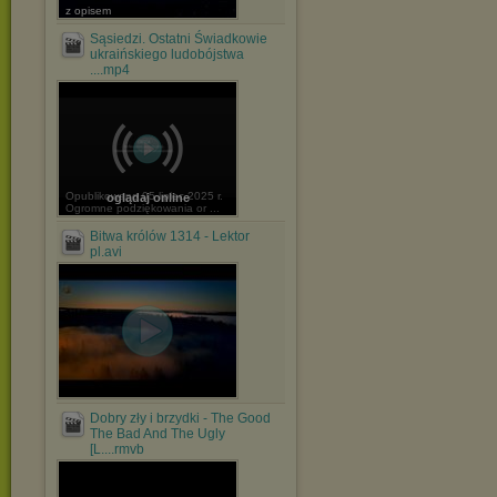
z opisem
Sąsiedzi. Ostatni Świadkowie
ukraińskiego ludobójstwa
....mp4
Opublikowano 05 lipiec 2025 r.
oglądaj online
Ogromne podziękowania or ...
Bitwa królów 1314 - Lektor
pl.avi
Dobry zły i brzydki - The Good
The Bad And The Ugly
[L....rmvb