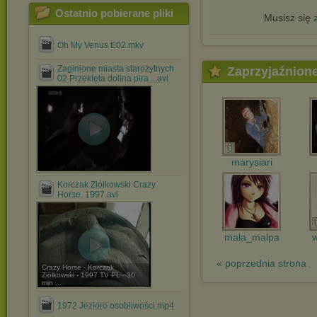
Ostatnio pobierane pliki
Musisz się
Oh My Venus E02.mkv
Zaginione miasta starożytnych
Zaprzyjaźnion
02 Przeklęta dolina pira....avi
marysiari
Korczak Ziółkowski Crazy
Horse. 1997.avi
mala_malpa
« poprzednia strona
Crazy Horse - Korczak
Ziółkowski - 1997 TV PL - 30
min ...
1972 Jezioro osobliwości.mp4