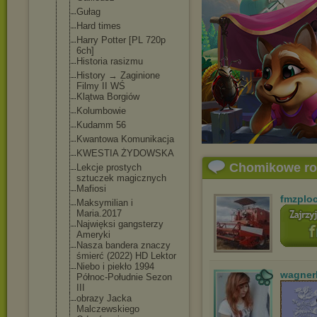
Gułag
Hard times
Harry Potter [PL 720p
6ch]
Historia rasizmu
History → Zaginione
Filmy II WŚ
Klątwa Borgiów
Kolumbowie
Kudamm 56
Kwantowa Komunikacja
KWESTIA ŻYDOWSKA
Chomikowe r
Lekcje prostych
sztuczek magicznych
Mafiosi
fmzplo
Maksymilian i
Maria.2017
Najwięksi gangsterzy
Ameryki
Nasza bandera znaczy
śmierć (2022) HD Lektor
Niebo i piekło 1994
wagner
Północ-Południ
e Sezon
III
obrazy Jacka
Malczewskiego