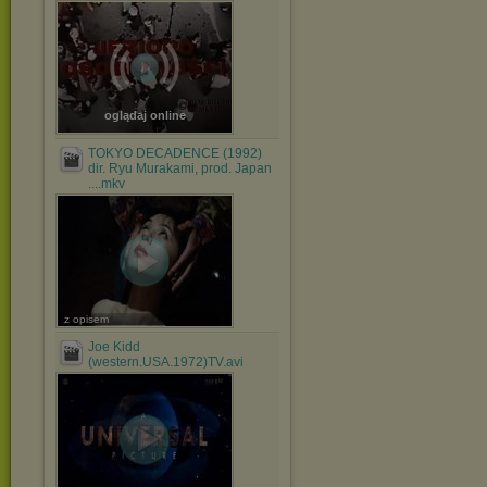
oglądaj online
TOKYO DECADENCE (1992)
dir. Ryu Murakami, prod. Japan
....mkv
z opisem
Joe Kidd
(western.USA.1972)TV.avi