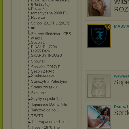
Wita
Rodzina Połanieckich'1
978(12345)
ROZM
Rozważna i
romantyczna.20
08.PL
Rycerze
School 2017 PL (2017)
MASSIV
❤️
Sekrety śledztwa - CBŚ
w akcji
Sezon 1 -
FINAL.PL.720p.
H.265.DarK
SKARBY INDUSU
Snowfall
Snowfall (2017) PL
Sezon 2 RAR
Średniowiecze
wawasa
Supe
Starożytna Palestyna
Status związku
Szekspir
Szyfry i spiski 1, 2
Tajemnice Doliny Nilu
Paula-1
Tańczyć do bólu
Serd
TEATR
The Expanse s01 pl
Trees - 1970 The