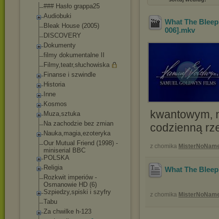
### Hasło grappa25
Audiobuki
What The Bleep
Bleak House (2005)
006]
.mkv
DISCOVERY
Dokumenty
filmy dokumentalne II
Filmy,teatr,słuch
owiska
Finanse i szwindle
Historia
Inne
Kosmos
kwantowym, n
Muza,sztuka
Na zachodzie bez zmian
codzienną rz
Nauka,magia,ezote
ryka
Our Mutual Friend (1998) -
z chomika
MisterNoNam
miniserial BBC
POLSKA
Religia
What The Bleep
Rozkwit imperiów -
Osmanowie HD (6)
Szpiedzy,spiski i szyfry
z chomika
MisterNoNam
Tabu
Za chwilke h-123