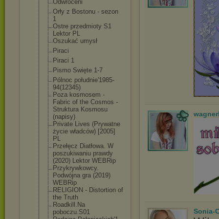
Odwróceni
Orły z Bostonu - sezon
1
Ostre przedmioty S1
Lektor PL
Oszukać umysł
Piraci
Piraci 1
Pismo Swięte 1-7
Pólnoc południe'1985-
94(12345)
Poza kosmosem -
Fabric of the Cosmos -
Struktura Kosmosu
wagner
(napisy)
Private Lives (Prywatne
życie władców) [2005]
PL
Przełęcz Diatłowa. W
poszukiwaniu prawdy
(2020) Lektor WEBRip
Przykrywkowcy.
Podwójna gra (2019)
WEBRip
RELIGION - Distortion of
the Truth
Roadkill.Na
Sonia-
poboczu.S01