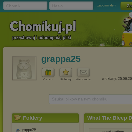
Chomik
Hasło
zapomniałem
grappa25
widziany: 25.06.2
Prezent
Ulubiony
Wiadomość
Szukaj plików na tym chomiku
Foldery
What The Bleep 
grappa25
sortuj według: