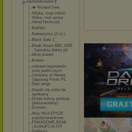
zachomikowane
☻ Richard Gere
Afryka, moja miłość -
Afrika, mon amour
Alfred Hitchcock
Bakhita
Barbarzyńcy (3 cz.)
Black Sails 1
Bleak House BBC 2005
- Samotnia (lektor pl)
blizej prawdy
Broken
ciekawe wypowiedzi
osób publicznych
Company of Heroes
Opposing Fronts PL
Dark wings
Dopóki się znów nie
spotkamy
Dzieje kultury polskiej
(dokumentalny)
Einstein
filmy NAJLEPSZE
popularnonauko
we
FINANSOWE,BANK
I,KORUPCJA ITP
Galileusz