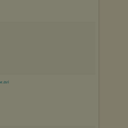
.avi
or