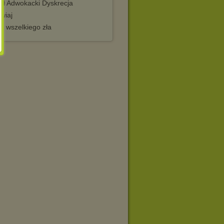
ół Adwokacki Dyskrecja
wiaj
o wszelkiego zła