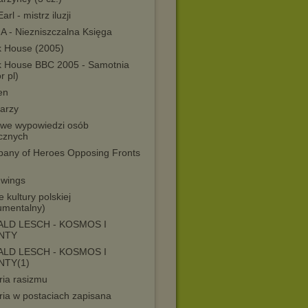
arl - mistrz iluzji
A - Niezniszczalna Księga
k House (2005)
k House BBC 2005 - Samotnia
r pl)
en
arzy
awe wypowiedzi osób
icznych
any of Heroes Opposing Fronts
 wings
e kultury polskiej
umentalny)
LD LESCH - KOSMOS I
NTY
LD LESCH - KOSMOS I
NTY(1)
ria rasizmu
ria w postaciach zapisana