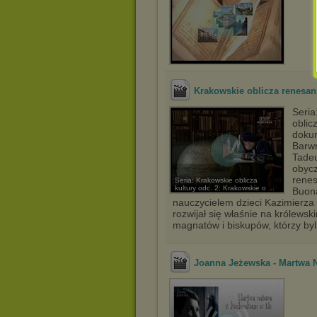
Krakowskie oblicza renesa
Seria
oblic
dokum
Barwn
Tadeu
obyc
renes
Seria: Krakowskie oblicza
kultury odc. 2: Krakowskie o ...
Buona
nauczycielem dzieci Kazimierza 
rozwijał się właśnie na królews
magnatów i biskupów, którzy byli
Joanna Jeżewska - Martwa 