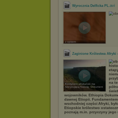
.avi
Wyrocznia Delficka PL
z opisem
Zaginione Królestwa Afryki -
hist
etap
niem
przyb
na t
Kontynent afrykański ma
półn
fascynującą historię. Dokument
...
świe
wojowników. Ethiopia Dokumen
dawnej Etiopii. Fundamentem
wschodniej części Afryki, był
Etiopskie królestwo ostateczn
poznają m.in. przyczyny jego