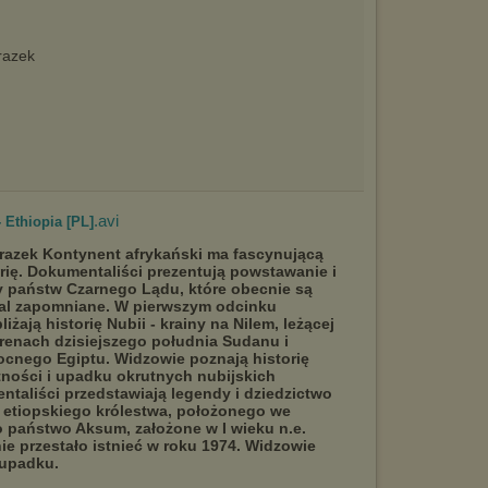
.avi
 Ethiopia [PL]
Kontynent afrykański ma fascynującą
orię. Dokumentaliści prezentują powstawanie i
y państw Czarnego Lądu, które obecnie są
al zapomniane. W pierwszym odcinku
liżają historię Nubii - krainy na Nilem, leżącej
erenach dzisiejszego południa Sudanu i
ocnego Egiptu. Widzowie poznają historię
tności i upadku okrutnych nubijskich
taliści przedstawiają legendy i dziedzictwo
 etiopskiego królestwa, położonego we
o państwo Aksum, założone w I wieku n.e.
ie przestało istnieć w roku 1974. Widzowie
 upadku.