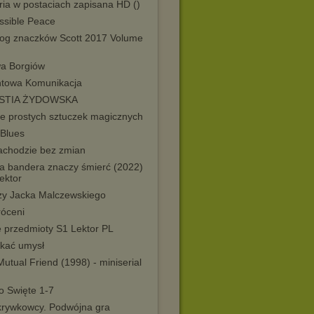
ria w postaciach zapisana HD ()
ssible Peace
log znaczków Scott 2017 Volume
wa Borgiów
towa Komunikacja
STIA ŻYDOWSKA
je prostych sztuczek magicznych
 Blues
achodzie bez zmian
a bandera znaczy śmierć (2022)
ektor
zy Jacka Malczewskiego
óceni
e przedmioty S1 Lektor PL
kać umysł
utual Friend (1998) - miniserial
o Swięte 1-7
krywkowcy. Podwójna gra