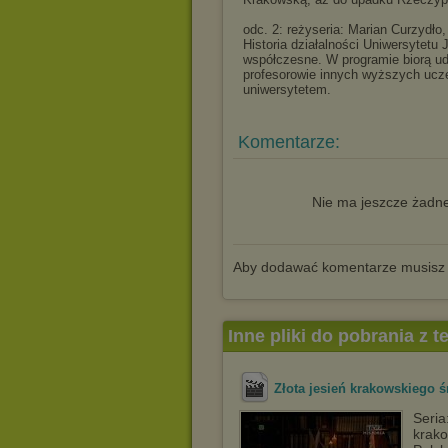
odc. 2: reżyseria: Marian Curzydło
Historia działalności Uniwersytetu
współczesne. W programie biorą ud
profesorowie innych wyższych ucze
uniwersytetem.
Komentarze:
Nie ma jeszcze żadne
Aby dodawać komentarze musisz
Inne pliki do pobrania z 
Złota jesień krakowskiego 
Seria
krako