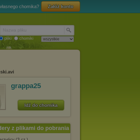
 własnego chomika?
Załóż konto
Nazwa pliku
pliki
chomiki
ski.avi
grappa25
Idź do chomika
dery z plikami do pobrania
rzyńcy (3 cz.)