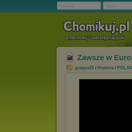
Chomik
Hasło
Zawsze w Europ
grappa25
/
Historia
/
POLS