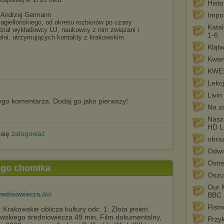
Histo
, Andrzej Germann
Impo
 Jagiellońskiego, od okresu rozbiorów po czasy
Kata
ział wykładowcy UJ, naukowcy z nim związani i
1-6
lni, utrzymujących kontakty z krakowskim
Kląt
Kwan
KWE
Lekc
Livin
go komentarza. Dodaj go jako pierwszy!
Na z
Nasz
HD L
 się
zalogować
obra
Odwr
Ostr
tego chomika
Oszu
Our M
.avi
średniowiecza
BBC
Pism
: Krakowskie oblicza kultury odc. 1: Złota jesień
wskiego średniowiecza 49 min, Film dokumentalny,
Przy