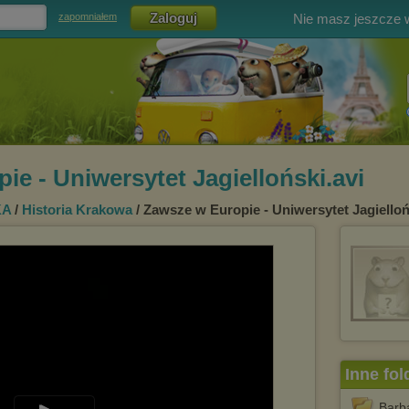
Nie masz jeszcze
zapomniałem
ie - Uniwersytet Jagielloński.avi
KA
/
Historia Krakowa
/ Zawsze w Europie - Uniwersytet Jagielloń
Inne fol
Barba