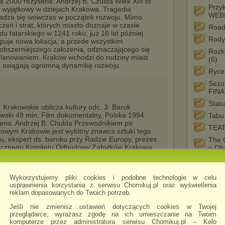
a 2000 reżyseria: Andrzej B. Czulda Wiek XIII to
Przy
 wyjątkowy w dziejach Krakowa. Tragedia
WEB
adza się wówczas w początek rozwoju. Mimo
czeń i strat, których miasto doznaje w czasie
Road
du tatarskiego w 1241 roku, już 16 lat później
Rody
puje nowa lokacja, a przede wszystkim
bszerniejszego założenia, odznaczającego się
Rozk
planowaniem. Kraków wchodzi do rodziny miast
(6)
ie osiągają ogromną dynamikę rozwoju.
Ryce
Sezo
FINA
Stat
: Krakowskie oblicza kultury odc. 3: Barok
wski 49 min, Film dokumentalny, Polska 1994
Tabu
eria: Andrzej B. Chulda Przewodnikiem po
TEA
owym Krakowie jest wybitny znawca sztuki tego
u, ekspert ds. baroku przy Radzie Europy, prezes
The 
ecznego Komitetu Odbudowy Zabytków Krakowa,
o Ob
sor Tadeusz Chrzanowski. Tłem do jego opowieści
THE
jwspanialsze zabytki krakowskiej architektury i
ykonaniu zespołu muzyki dawnej Fiori Musicali.
Tree
Wykorzystujemy pliki cookies i podobne technologie w celu
Dela
usprawnienia korzystania z serwisu Chomikuj.pl oraz wyświetlenia
What
reklam dopasowanych do Twoich potrzeb.
Wsze
Jeśli nie zmienisz ustawień dotyczących cookies w Twojej
przeglądarce, wyrażasz zgodę na ich umieszczanie na Twoim
ZA 
komputerze przez administratora serwisu Chomikuj.pl – Kelo