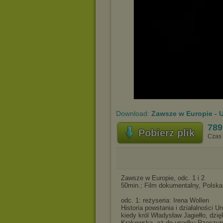
Download:
Zawsze w Europie - U
789
Pobierz plik
Czas 
Zawsze w Europie, odc. 1 i 2
50min.; Film dokumentalny, Polska
odc. 1: reżyseria: Irena Wollen
Historia powstania i działalności 
kiedy król Władysław Jagiełło, dzię
Krakowską, aż do upadku Rzeczypo