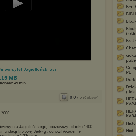
Ben E
Play
BIBLI
Video
Blea
Blea
(lekto
Brok
Chaz
ciek
publ
Comp
niwersytet Jagielloński.avi
PL
,16 MB
Dark
trwania:
49 min
Dziej
(dok
0.0
/
5
(
0
głosów)
HERA
KWA
HERA
 2000
KWA
Histo
Uniwersytetu Jagiellońskiego, począwszy od roku 1400,
Histo
ki fundacji królowej Jadwigi, odnowił Akademię
spolitej w 1795 roku.