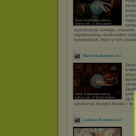
Polsk
okres
przer
znisz
najaz
Seria: Krakowskie oblicza
kultury odc. 1: Złota jesień ...
nastę
wyznaczenie nowego, znacznie o
regularnością i doskonałym roz
europejskich, które w tym czas
.avi
Barok krakowski
Seria
krako
reżys
barok
okres
Społ
profe
Seria: Krakowskie oblicza
kultury odc. 3: Barok krakow ...
są na
sztuki oraz muzyka baroku - w w
.avi
Lokacja Krakowa