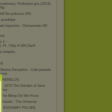
krywkowcy. Podwójna gra (2019)
Rip
kill.Na poboczu.S01
 przeklęte
wit imperiów - Osmanowie HD
rze
n 1 -
L.PL.720p.H.265.DarK
us związku
TR
Obama Deception - Cała prawda
amie
 TREMELOS
s - 1970 The Garden of Jane
wney
 The Bleep Do We Know
chświat - The Universe
CO KOCHAMY POLSKĘ