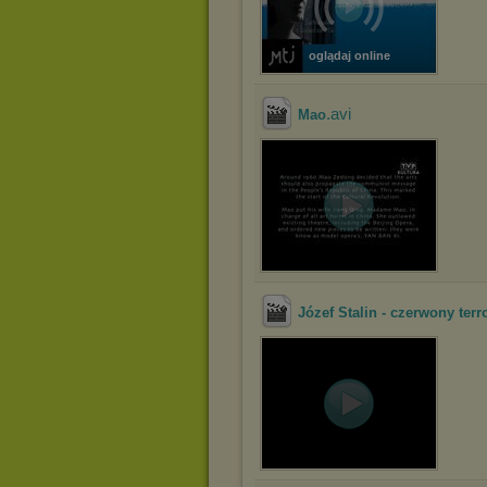
oglądaj online
.avi
Mao
Józef Stalin - czerwony terr