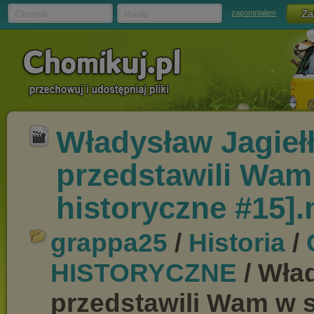
Chomik
Hasło
zapomniałem
Władysław Jagiełł
przedstawili Wam
historyczne #15]
grappa25
/
Historia
/
HISTORYCZNE
/ Wład
przedstawili Wam w s