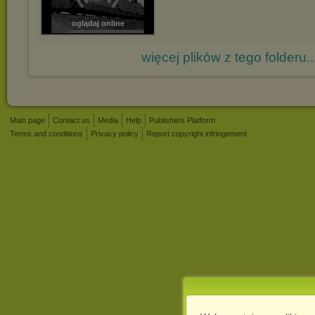
oglądaj online
więcej plików z tego folderu..
Main page
Contact us
Media
Help
Publishers Platform
Terms and conditions
Privacy policy
Report copyright infringement