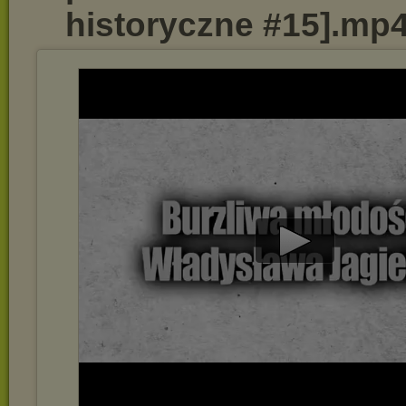
historyczne #15].mp
Play
Video