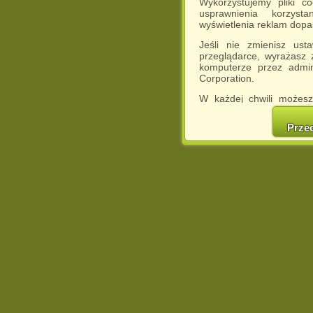
Wykorzystujemy pliki c
usprawnienia korzyst
wyświetlenia reklam dop
Jeśli nie zmienisz ust
przeglądarce, wyrażasz
komputerze przez admin
Corporation.
W każdej chwili możesz
cookies w swojej przeglą
w naszej Pol
Prze
http://chomikuj.pl/Polity
Jednocześnie informuje
może spowodować ogr
Chomikuj.pl.
W przypadku braku twojej
prosimy o opuszczenie se
Wykorzystanie plików c
(dostosowanie reklam do
działań marketingowych).
Wyrażenie sprzeciwu spo
będzie dopasowana do Tw
wyświetlona przypadkowo
Istnieje możliwość zmian