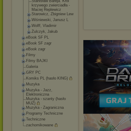
Stanisław Bareja. Król
krzywego zwierciadła -
Maciej Replewicz
Starowicz, Zbigniew Lew
Wiśniewski, Janusz L
Wolff, Vladimir
Żulczyk, Jakub
eBook SF PL
eBook SF zagr
eBook zagr
Filmy
Filmy BAJKI
Galeria
GRY PC
Komiks PL (hasło KING)
Muzyka
Muzyka - Jazz,
Elektroniczna
Muzyka - szanty (hasło
MUZ)
Muzyka - Zagraniczna
Programy Techniczne
Techniczne
zachomikowane