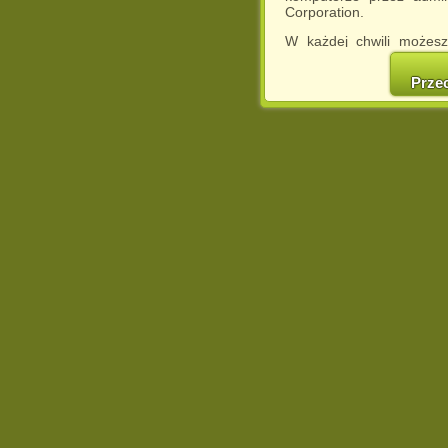
Corporation.
W każdej chwili możesz
cookies w swojej przeglą
w naszej Pol
Prze
http://chomikuj.pl/Polity
Jednocześnie informuje
może spowodować ogr
Chomikuj.pl.
W przypadku braku twojej
prosimy o opuszczenie se
Wykorzystanie plików c
(dostosowanie reklam do
działań marketingowych).
Wyrażenie sprzeciwu spo
będzie dopasowana do Tw
wyświetlona przypadkowo
Istnieje możliwość zmian
sposób uniemożliwiając
urządzeniu końcowym. M
dokonując odpowiednich
internetowej.
Pełną informację na 