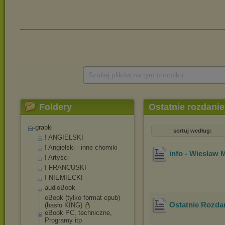
Szukaj plików na tym chomiku
Foldery
Ostatnie rozdanie
grabki
sortuj według:
! ANGIELSKI
! Angielski - inne chomiki
info - Wiesław 
! Artyści
! FRANCUSKI
! NIEMIECKI
audioBook
eBook (tylko format epub)
Ostatnie Rozdan
(hasło KING)
eBook PC, techniczne,
Programy itp