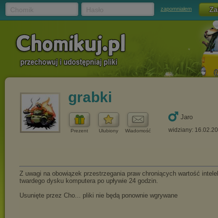
Chomik
Hasło
zapomniałem
grabki
Jaro
widziany: 16.02.2
Prezent
Ulubiony
Wiadomość