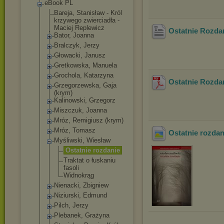
eBook PL
Bareja, Stanisław - Król
krzywego zwierciadła -
Maciej Replewicz
Ostatnie Rozdan
Bator, Joanna
Bralczyk, Jerzy
Głowacki, Janusz
Gretkowska, Manuela
Grochola, Katarzyna
Ostatnie Rozdan
Grzegorzewska, Gaja
(krym)
Kalinowski, Grzegorz
Miszczuk, Joanna
Mróz, Remigiusz (krym)
Mróz, Tomasz
Ostatnie rozdan
Myśliwski, Wiesław
Ostatnie rozdanie
Traktat o łuskaniu
fasoli
Widnokrąg
Nienacki, Zbigniew
Niziurski, Edmund
Pilch, Jerzy
Plebanek, Grażyna