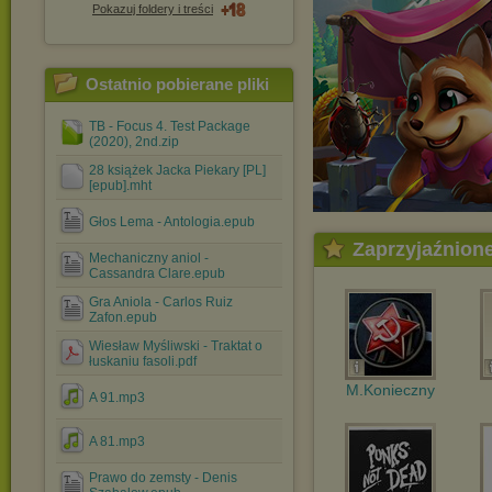
Pokazuj foldery i treści
Ostatnio pobierane pliki
TB - Focus 4. Test Package
(2020), 2nd.zip
28 książek Jacka Piekary [PL]
[epub].mht
Głos Lema - Antologia.epub
Zaprzyjaźnion
Mechaniczny aniol -
Cassandra Clare.epub
Gra Aniola - Carlos Ruiz
Zafon.epub
Wiesław Myśliwski - Traktat o
łuskaniu fasoli.pdf
M.Konieczny
A 91.mp3
A 81.mp3
Prawo do zemsty - Denis