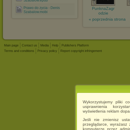
Szabalow.epub
Prawo do zycia - Denis
PunknaZagr
Szabalow.mobi
odzie
« poprzednia strona
Main page
Contact us
Media
Help
Publishers Platform
Terms and conditions
Privacy policy
Report copyright infringement
Wykorzystujemy pliki c
usprawnienia korzyst
wyświetlenia reklam dop
Jeśli nie zmienisz ust
przeglądarce, wyrażasz
komputerze przez admin