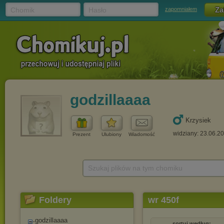
Chomik
Hasło
zapomniałem
godzillaaaa
Krzysiek
widziany: 23.06.2
Prezent
Ulubiony
Wiadomość
Szukaj plików na tym chomiku
Foldery
wr 450f
godzillaaaa
sortuj według: