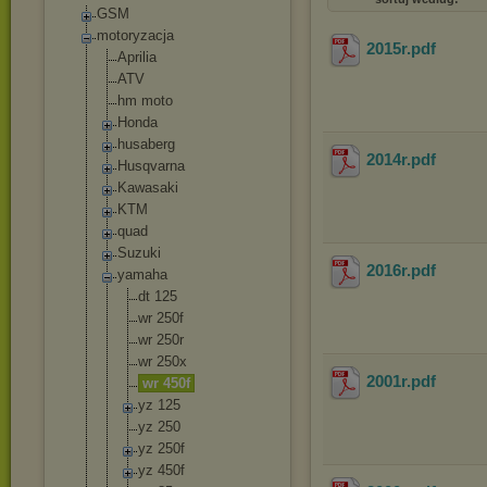
GSM
motoryzacja
2015r
.pdf
Aprilia
ATV
hm moto
Honda
husaberg
2014r
.pdf
Husqvarna
Kawasaki
KTM
quad
Suzuki
2016r
.pdf
yamaha
dt 125
wr 250f
wr 250r
wr 250x
2001r
.pdf
wr 450f
yz 125
yz 250
yz 250f
yz 450f