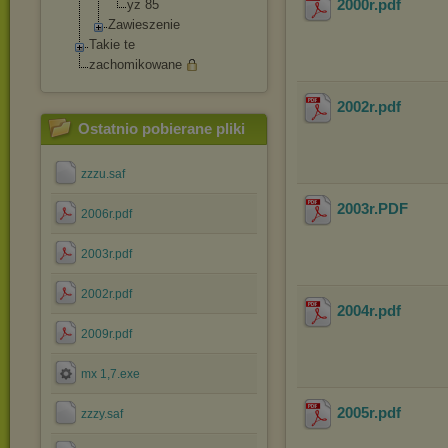
2000r
.pdf
yz 85
Zawieszenie
Takie te
zachomikowane
2002r
.pdf
Ostatnio pobierane pliki
zzzu.saf
2003r
.PDF
2006r.pdf
2003r.pdf
2002r.pdf
2004r
.pdf
2009r.pdf
mx 1,7.exe
2005r
.pdf
zzzy.saf