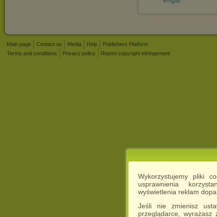
engar
Main page
Contact us
Media
Help
Publishers Platform
Terms and conditions
Privacy policy
Report copyright infringement
Wykorzystujemy pliki c
usprawnienia korzyst
wyświetlenia reklam dop
Jeśli nie zmienisz ust
przeglądarce, wyrażasz