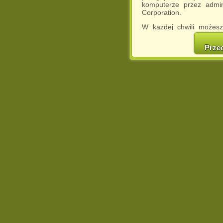
komputerze przez admin
Corporation.
W każdej chwili możesz
cookies w swojej przeglą
w naszej Pol
Prze
http://chomikuj.pl/Polity
Jednocześnie informuje
może spowodować ogr
Chomikuj.pl.
W przypadku braku twojej
prosimy o opuszczenie se
Wykorzystanie plików c
(dostosowanie reklam do
działań marketingowych).
Wyrażenie sprzeciwu spo
będzie dopasowana do Tw
wyświetlona przypadkowo
Istnieje możliwość zmian
sposób uniemożliwiając
urządzeniu końcowym. M
dokonując odpowiednich
internetowej.