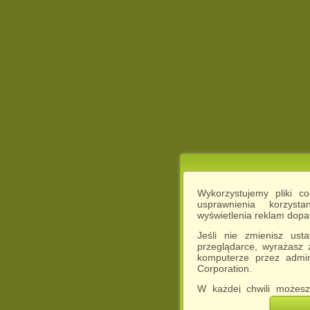
Wykorzystujemy pliki c
usprawnienia korzyst
wyświetlenia reklam dop
Jeśli nie zmienisz ust
przeglądarce, wyrażasz
komputerze przez admin
Corporation.
W każdej chwili możesz
cookies w swojej przeglą