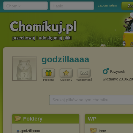
Chomik
Hasło
zapomniałem
godzillaaaa
Krzysiek
widziany: 23.06.2
Prezent
Ulubiony
Wiadomość
Szukaj plików na tym chomiku
Foldery
WP
godzillaaaa
inne