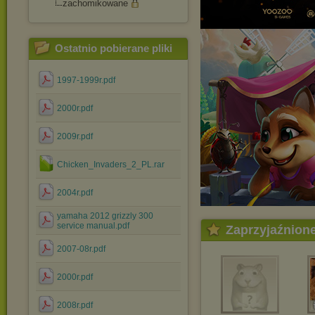
zachomikowane
Ostatnio pobierane pliki
1997-1999r.pdf
2000r.pdf
2009r.pdf
Chicken_Invaders_2_PL.rar
2004r.pdf
yamaha 2012 grizzly 300
service manual.pdf
Zaprzyjaźnion
2007-08r.pdf
2000r.pdf
2008r.pdf