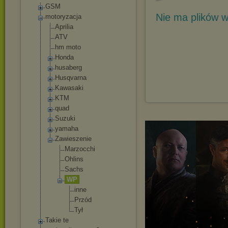
GSM
Nie ma plików w
motoryzacja
Aprilia
ATV
hm moto
Honda
husaberg
Husqvarna
Kawasaki
KTM
quad
Suzuki
yamaha
Zawieszenie
Marzocchi
Ohlins
Sachs
WP
inne
Przód
Tył
Takie te