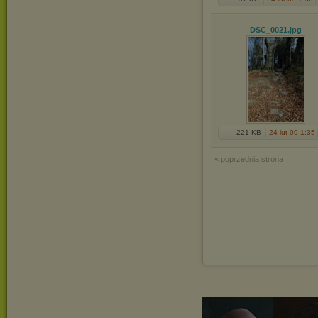
DSC_0021
.jpg
221 KB
24 lut 09 1:35
« poprzednia strona