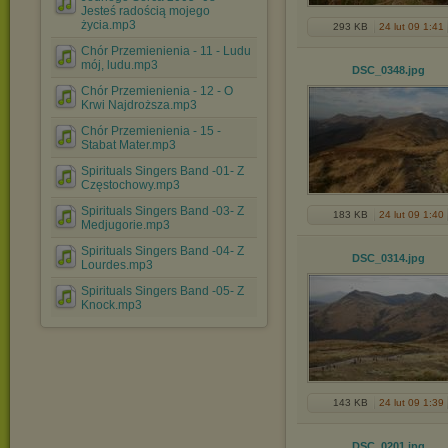
Jesteś radością mojego
życia.mp3
293 KB
24 lut 09 1:41
Chór Przemienienia - 11 - Ludu
mój, ludu.mp3
DSC_0348
.jpg
Chór Przemienienia - 12 - O
Krwi Najdroższa.mp3
Chór Przemienienia - 15 -
Stabat Mater.mp3
Spirituals Singers Band -01- Z
Częstochowy.mp3
Spirituals Singers Band -03- Z
183 KB
24 lut 09 1:40
Medjugorie.mp3
Spirituals Singers Band -04- Z
DSC_0314
.jpg
Lourdes.mp3
Spirituals Singers Band -05- Z
Knock.mp3
143 KB
24 lut 09 1:39
DSC_0201
.jpg