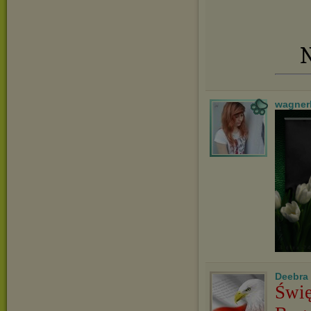
N
wagner
Deebra
Świę