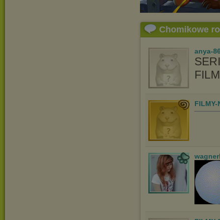
Chomikowe r
anya-86
SERI
FIL
FILMY-
wagner