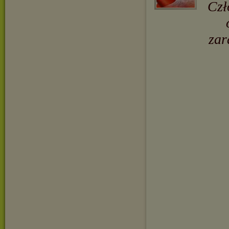
Czł
zar