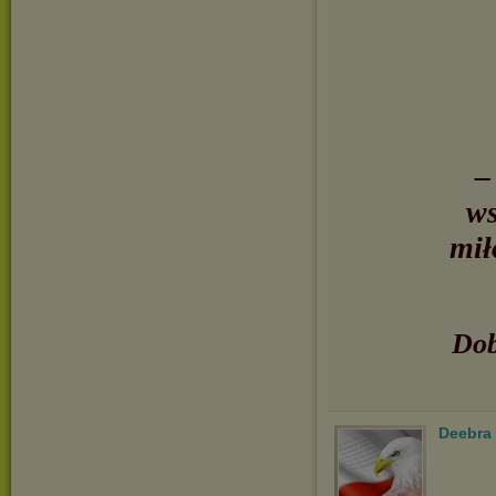
–
ws
mił
Dob
Deebra