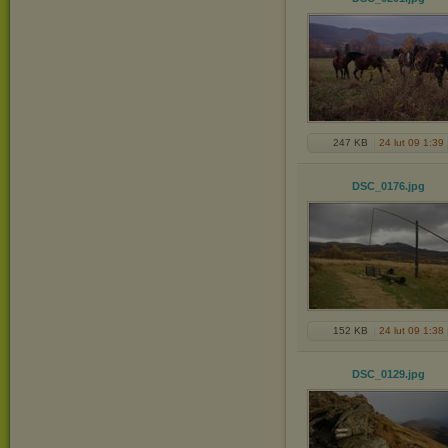
247 KB
24 lut 09 1:39
DSC_0176
.jpg
152 KB
24 lut 09 1:38
DSC_0129
.jpg