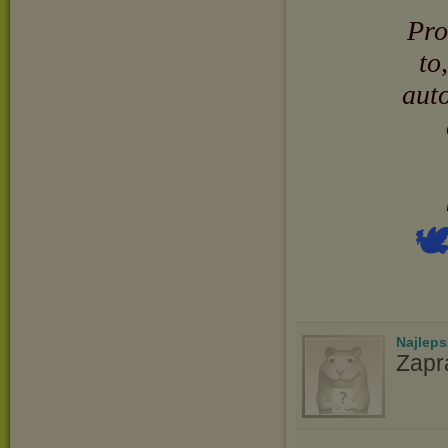
Pro
to
auto

Najlep
Zapr