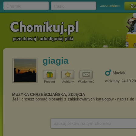
Chomik
Hasło
zapomniałem
giagia
Maciek
widziany: 24.10.2
Prezent
Ulubiony
Wiadomość
Szukaj plików na tym chomiku