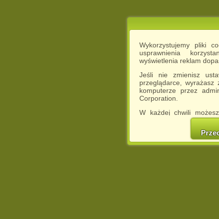
Wykorzystujemy pliki c
usprawnienia korzyst
wyświetlenia reklam dop
Jeśli nie zmienisz ust
przeglądarce, wyrażasz
komputerze przez admin
Corporation.
W każdej chwili możesz
cookies w swojej przeglą
w naszej Pol
Prze
http://chomikuj.pl/Polity
Jednocześnie informuje
może spowodować ogr
Chomikuj.pl.
W przypadku braku twojej
prosimy o opuszczenie se
Wykorzystanie plików c
(dostosowanie reklam do
działań marketingowych).