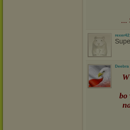
..
rexer42
Supe
Deebra
W 
bo 
na