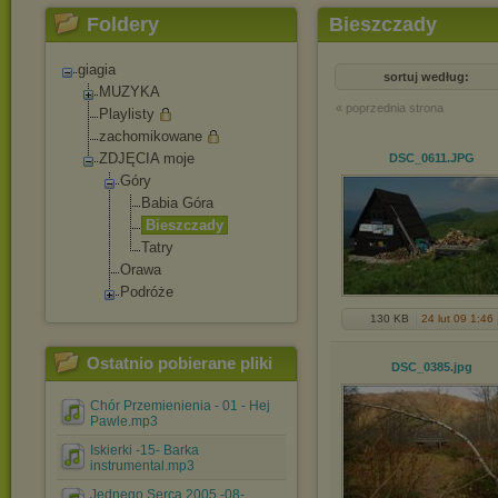
Foldery
Bieszczady
giagia
sortuj według:
MUZYKA
« poprzednia strona
Playlisty
zachomikowane
ZDJĘCIA moje
DSC_0611
.JPG
Góry
Babia Góra
Bieszczady
Tatry
Orawa
Podróże
130 KB
24 lut 09 1:46
Ostatnio pobierane pliki
DSC_0385
.jpg
Chór Przemienienia - 01 - Hej
Pawle.mp3
Iskierki -15- Barka
instrumental.mp3
Jednego Serca 2005 -08-