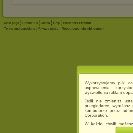
Main page
Contact us
Media
Help
Publishers Platform
Terms and conditions
Privacy policy
Report copyright infringement
Wykorzystujemy pliki c
usprawnienia korzyst
wyświetlenia reklam dop
Jeśli nie zmienisz ust
przeglądarce, wyrażasz
komputerze przez admin
Corporation.
W każdej chwili możesz
cookies w swojej przeglą