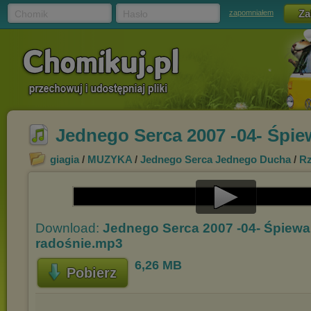
Chomik
Hasło
zapomniałem
Jednego Serca 2007 -04- Śpi
giagia
/
MUZYKA
/
Jednego Serca Jednego Ducha
/
Rz
Play
Download:
Jednego Serca 2007 -04- Śpiew
Video
radośnie.mp3
6,26 MB
Pobierz