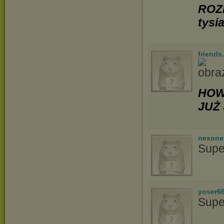
ROZ
tysi
friends
HOW
JUŻ 
nexon
Supe
yoser6
Supe