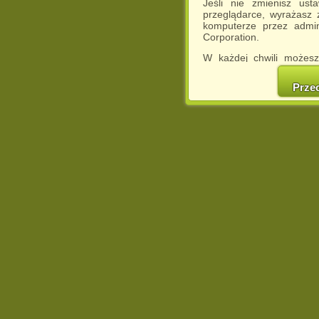
Jeśli nie zmienisz ust
przeglądarce, wyrażasz
komputerze przez admin
Corporation.
W każdej chwili możesz
cookies w swojej przeglą
w naszej Pol
Prze
http://chomikuj.pl/Polity
Jednocześnie informuje
może spowodować ogr
Chomikuj.pl.
W przypadku braku twojej
prosimy o opuszczenie se
Wykorzystanie plików c
(dostosowanie reklam do
działań marketingowych).
Wyrażenie sprzeciwu spo
będzie dopasowana do Tw
wyświetlona przypadkowo
Istnieje możliwość zmian
sposób uniemożliwiając
urządzeniu końcowym. M
dokonując odpowiednich