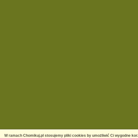
W ramach Chomikuj.pl stosujemy pliki cookies by umożliwić Ci wygodne korz