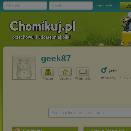
Chomik
Hasło
zapomniałem
geek87
geek
widziany: 17.11.2
Prezent
Ulubiony
Wiadomość
Szukaj plików na tym chomiku