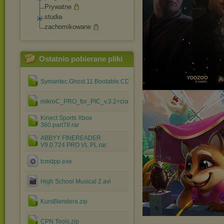
Prywatne
studia
zachomikowane
Ostatnio pobierane pliki
Symantec.Ghost.11.Bootable.CD.rar
mikroC_PRO_for_PIC_v.3.2+crack.rar
Kinect Sports Xbox
360.part78.rar
ABBYY FINEREADER
V9.0.724 PRO VL PL.rar
tcmdpp.exe
High School Musical 2.avi
KursBlendera.zip
CPN Tools.zip