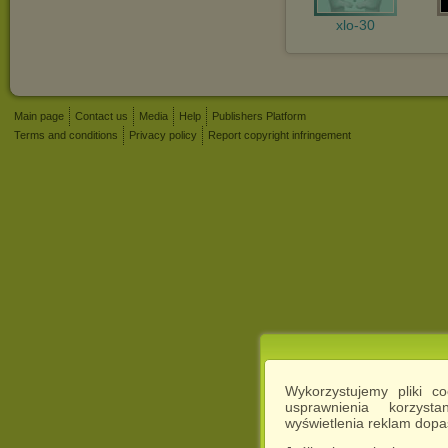
xlo-30
Main page
Contact us
Media
Help
Publishers Platform
Terms and conditions
Privacy policy
Report copyright infringement
Wykorzystujemy pliki c
usprawnienia korzyst
wyświetlenia reklam dop