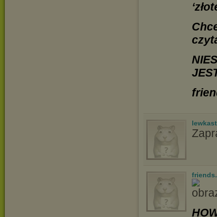
‘zło
Chce
czyt
NIE
JES
frie
lewkast
Zapr
friends
HOW