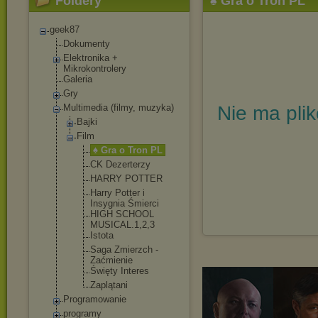
Foldery
♠ Gra o Tron PL
geek87
Dokumenty
Elektronika +
Mikrokontrolery
Galeria
Gry
Multimedia (filmy, muzyka)
Nie ma pli
Bajki
Film
♠ Gra o Tron PL
CK Dezerterzy
HARRY POTTER
Harry Potter i
Insygnia Śmierci
HIGH SCHOOL
MUSICAL.1,2
,3
Istota
Saga Zmierzch -
Zaćmienie
Święty Interes
Zaplątani
Programowanie
programy