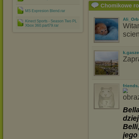
Chomikowe r
MS Expresion Blend.rar
Ali_Orb
Kinect Sports - Season Two PL
Wita
Xbox 360.part79.rar
scien
k.gasz
Zapr
friends
Bell
dzie
Bell
jego