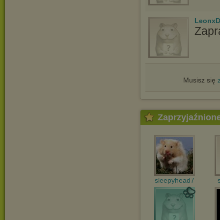
LeonxD
Zapr
Musisz się
Zaprzyjaźnion
sleepyhead7