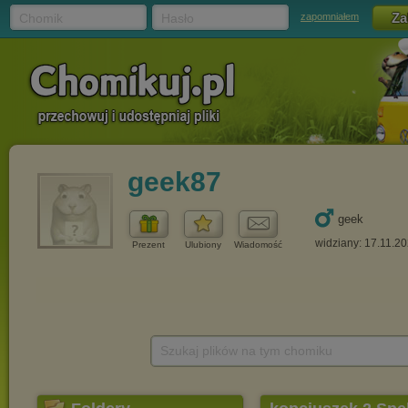
Chomik
Hasło
zapomniałem
geek87
geek
widziany: 17.11.2
Prezent
Ulubiony
Wiadomość
Szukaj plików na tym chomiku