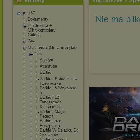
Foldery
kopciuszek 2 Spe
geek87
Nie ma pli
Dokumenty
Elektronika +
Mikrokontrolery
Galeria
Gry
Multimedia (filmy, muzyka)
Bajki
Alladyn
Atlantyda
Barbie
Barbie - Księżniczka
I żebraczka
Barbie - Wróżkolandi
a
Barbie i 12
Tanczących
Księżniczek
Barbie i Magia
Pegaza
Barbie Jako
Roszpunka
Barbie W Dziadku Do
Orzechow
Barbie z jeziora