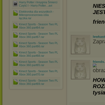
Harry Potter i Insygnia Śmierci
NIE
Część I - Harry Potter....avi
JES
Elektronika dla wszystkich -
Mikroprocesorowa ośla
łączka.rar
frie
Kinect Sports - Season Two PL
Xbox 360.part64.rar
Kinect Sports - Season Two PL
lewkast
Xbox 360.part67.rar
Zapr
Kinect Sports - Season Two PL
Xbox 360.part66.rar
Kinect Sports - Season Two PL
Xbox 360.part68.rar
friends
Kinect Sports - Season Two PL
Xbox 360.part65.rar
Kinect Sports - Season Two PL
Xbox 360.part70.rar
HOW
Kinect Sports - Season Two PL
Xbox 360.part69.rar
ROZ
tysi