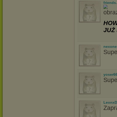
friends
HOW
JUŻ 
nexon
Supe
yoser6
Supe
LeonxD
Zapr