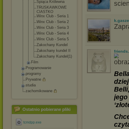
Śpiąca Królewna
scien
TRUSKAWKOWE
CIASTKO
Winx Club - Seria 1
k.gasz
Winx Club - Seria 2
Zapr
Winx Club - Seria 3
Winx Club - Seria 4
Winx Club - Seria 5
Zakochany Kundel
Zakochany kundel II
friends
Zakochany Kundel(1)
Film
Programowanie
Bell
programy
Prywatne
dzie
studia
Bell
zachomikowane
jego
‘zło
Ostatnio pobierane pliki
Chce
tcmdpp.exe
czyt