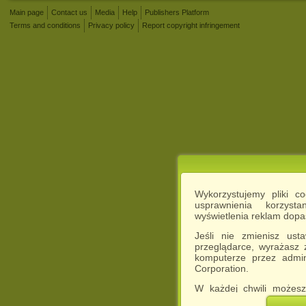
Main page
Contact us
Media
Help
Publishers Platform
Terms and conditions
Privacy policy
Report copyright infringement
Wykorzystujemy pliki c
usprawnienia korzyst
wyświetlenia reklam dop
Jeśli nie zmienisz ust
przeglądarce, wyrażasz
komputerze przez admin
Corporation.
W każdej chwili możesz
cookies w swojej przeglą