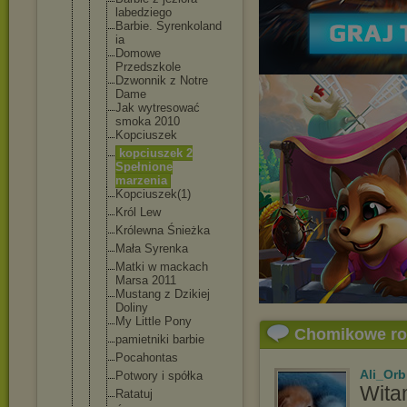
labedziego
Barbie. Syrenkoland
ia
Domowe
Przedszkole
Dzwonnik z Notre
Dame
Jak wytresować
smoka 2010
Kopciuszek
kopciuszek 2
Spełnione
marzenia
Kopciuszek(
1)
Król Lew
Królewna Śnieżka
Mała Syrenka
Matki w mackach
Marsa 2011
Mustang z Dzikiej
Doliny
My Little Pony
Chomikowe r
pamietniki barbie
Pocahontas
Ali_Orb
Potwory i spółka
Wita
Ratatuj