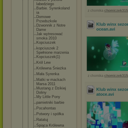
labedziego
Barbie. Syrenkoland
z chomika
chomiczek31
ia
Domowe
Przedszkole
Klub winx sezo
Dzwonnik z Notre
ocean
.avi
Dame
Jak wytresować
smoka 2010
Kopciuszek
kopciuszek 2
Spełnione marzenia
Kopciuszek(
1)
Król Lew
Królewna Śnieżka
Mała Syrenka
z chomika
chomiczek31
Matki w mackach
Marsa 2011
Mustang z Dzikiej
Klub winx sezon
Doliny
atoce
.avi
My Little Pony
pamietniki barbie
Pocahontas
Potwory i spółka
Ratatuj
Śpiąca Królewna