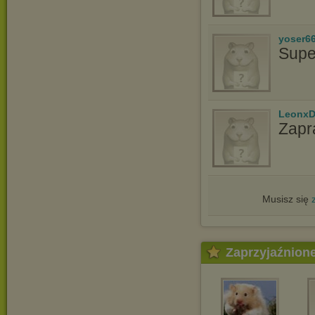
yoser6
Supe
LeonxD
Zapr
Musisz się
Zaprzyjaźnion