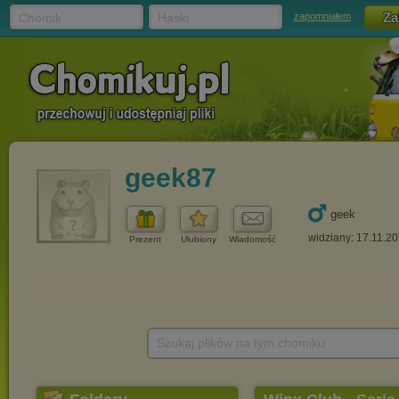
Chomik
Hasło
zapomniałem
geek87
geek
widziany: 17.11.2
Prezent
Ulubiony
Wiadomość
Szukaj plików na tym chomiku