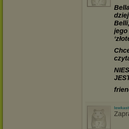
Bell
dzie
Bell
jego
‘zło
Chce
czyt
NIE
JES
frie
lewkast
Zapr