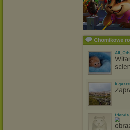
Chomikowe r
Ali_Orb
Wita
scien
k.gasz
Zapr
friends