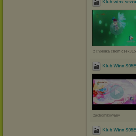
Klub winx sezon
z chomika
chomiczek31
Klub Winx S05E
zachomikowany
Klub Winx S05E1