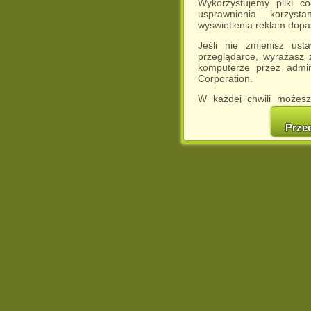
Wykorzystujemy pliki c
usprawnienia korzyst
wyświetlenia reklam dop
Jeśli nie zmienisz ust
przeglądarce, wyrażasz
komputerze przez admin
Corporation.
W każdej chwili możesz
cookies w swojej przeglą
w naszej Pol
Prze
http://chomikuj.pl/Polity
Jednocześnie informuje
może spowodować ogr
Chomikuj.pl.
W przypadku braku twojej
prosimy o opuszczenie se
Wykorzystanie plików c
(dostosowanie reklam do
działań marketingowych).
Wyrażenie sprzeciwu spo
będzie dopasowana do Tw
wyświetlona przypadkowo
Istnieje możliwość zmian