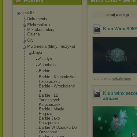
Foldery
Winx Club - Seria
geek87
sortuj według:
Dokumenty
Elektronika +
Klub Winx S05E0
Mikrokontrolery
Galeria
Gry
Multimedia (filmy, muzyka)
Bajki
Alladyn
Atlantyda
Barbie
Barbie - Księżniczka
z chomika
nekalowiec
I żebraczka
Barbie - Wróżkolandi
a
Klub winx sezon
Barbie i 12
atni
.avi
Tanczących
Księżniczek
Barbie i Magia
Pegaza
Barbie Jako
Roszpunka
Barbie W Dziadku Do
Orzechow
Barbie z jeziora