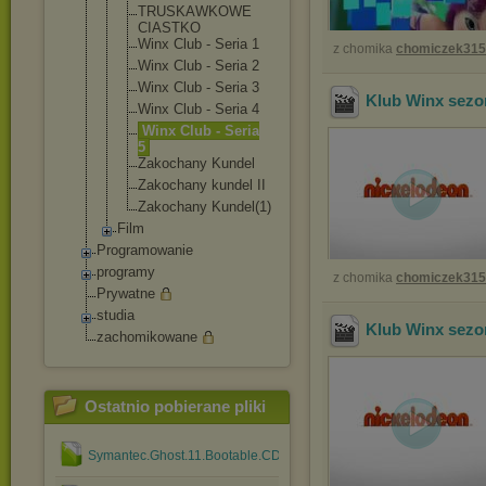
TRUSKAWKOWE
CIASTKO
Winx Club - Seria 1
z chomika
chomiczek31
Winx Club - Seria 2
Winx Club - Seria 3
Klub Winx sezon
Winx Club - Seria 4
Winx Club - Seria
5
Zakochany Kundel
Zakochany kundel II
Zakochany Kundel(1)
Film
Programowanie
programy
z chomika
chomiczek31
Prywatne
studia
Klub Winx sezon
zachomikowane
Ostatnio pobierane pliki
Symantec.Ghost.11.Bootable.CD.rar