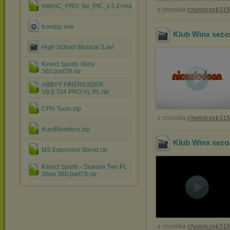
mikroC_PRO_for_PIC_v.3.2+crack.rar
z chomika
chomiczek31
tcmdpp.exe
Klub Winx sezon
High School Musical 2.avi
Kinect Sports Xbox
360.part78.rar
ABBYY FINEREADER
V9.0.724 PRO VL PL.rar
CPN Tools.zip
z chomika
chomiczek31
KursBlendera.zip
Klub Winx sezon
MS Expresion Blend.rar
Kinect Sports - Season Two PL
Xbox 360.part79.rar
z chomika
chomiczek31