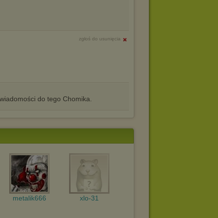
zgłoś do usunięcia
iadomości do tego Chomika.
metalik666
xlo-31