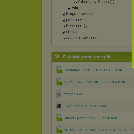
Zakochany Kundel(1)
Film
Programowanie
programy
Prywatne
studia
zachomikowane
Ostatnio pobierane pliki
Symantec.Ghost.11.Bootable.CD.rar
mikroC_PRO_for_PIC_v.3.2+crack.rar
tcmdpp.exe
High School Musical 2.avi
Kinect Sports Xbox 360.part78.rar
ABBYY FINEREADER V9.0.724 PRO VL PL