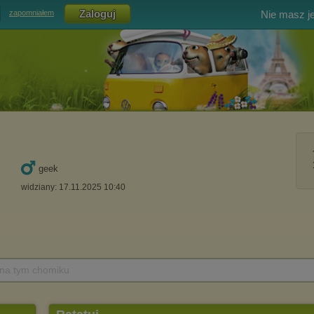
Nie masz j
zapomniałem
geek
widziany: 17.11.2025 10:40
 na tym chomiku