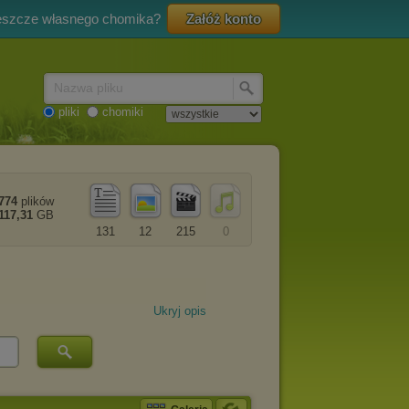
eszcze własnego chomika?
Załóż konto
Nazwa pliku
pliki
chomiki
774
plików
117,31
GB
131
12
215
0
Ukryj opis