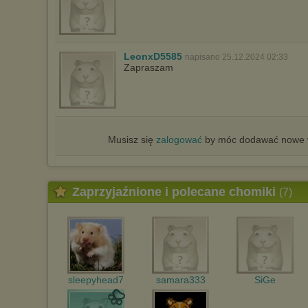
LeonxD5585
napisano 25.12.2024 02:33
Zapraszam
Musisz się
zalogować
by móc dodawać nowe w
Zaprzyjaźnione i polecane chomiki
(7)
sleepyhead7
samara333
SiGe