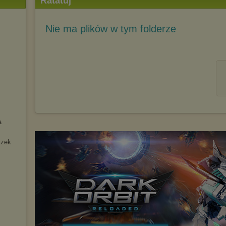
Ratatuj
Nie ma plików w tym folderze
a
czek