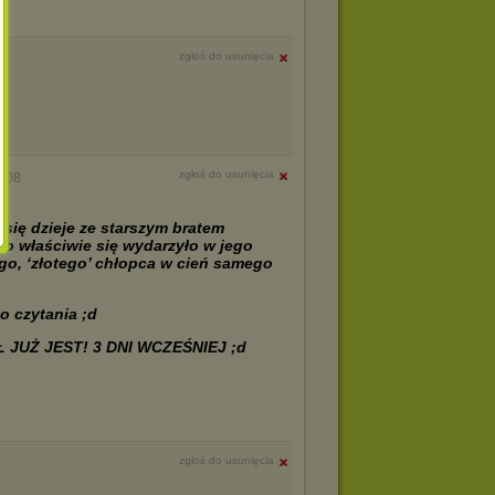
zgłoś do usunięcia
zgłoś do usunięcia
0:08
o się dzieje ze starszym bratem
Co właściwie się wydarzyło w jego
ego, ‘złotego’ chłopca w cień samego
o czytania ;d
 JUŻ JEST! 3 DNI WCZEŚNIEJ ;d
zgłoś do usunięcia