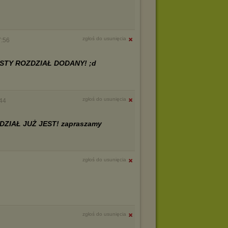
zgłoś do usunięcia
7:56
STY ROZDZIAŁ DODANY! ;d
zgłoś do usunięcia
:44
ZIAŁ JUŻ JEST! zapraszamy
zgłoś do usunięcia
zgłoś do usunięcia