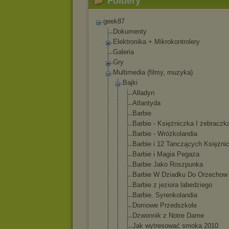
Foldery
geek87
Dokumenty
Elektronika + Mikrokontrolery
Galeria
Gry
Multimedia (filmy, muzyka)
Bajki
Alladyn
Atlantyda
Barbie
Barbie - Księżniczka I żebraczk
Barbie - Wróżkolandi
a
Barbie i 12 Tanczących Księżni
Barbie i Magia Pegaza
Barbie Jako Roszpunka
Barbie W Dziadku Do Orzechow
Barbie z jeziora labedziego
Barbie. Syrenkoland
ia
Domowe Przedszkole
Dzwonnik z Notre Dame
Jak wytresować smoka 2010