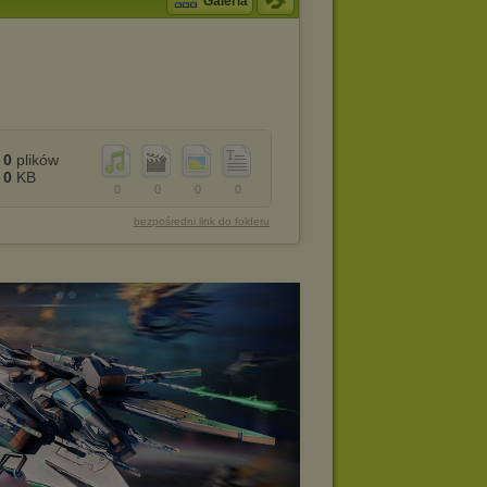
Galeria
0
plików
0
KB
0
0
0
0
bezpośredni link do folderu