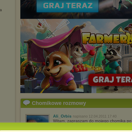
a
Chomikowe rozmowy
Ali_Orbis
napisano 12.04.2011 17:40
Witam, zapraszam do mojego chomika po eb
best ...ever!