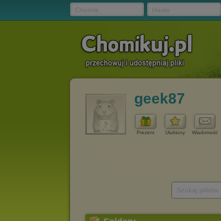
Chomik
Hasło
geek87
Prezent
Ulubiony
Wiadomość
Szukaj plików