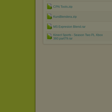
CPN Tools.zip
KursBlendera.zip
MS Expresion Blend.rar
Kinect Sports - Season Two PL Xbox
360.part79.rar