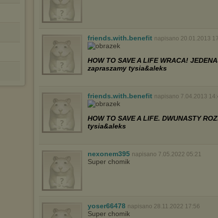
dokonując odpowiednich zmian w ustawieniach przeglądarki
internetowej.
Pełną informację na ten temat znajdziesz pod adresem
http://chomikuj.pl/PolitykaPrywatnosci.aspx
.
friends.with.benefit
napisano 20.01.2013 1
HOW TO SAVE A LIFE WRACA! JEDENA
zapraszamy tysia&aleks
friends.with.benefit
napisano 7.04.2013 14
HOW TO SAVE A LIFE. DWUNASTY ROZD
tysia&aleks
nexonem395
napisano 7.05.2022 05:21
Super chomik
yoser66478
napisano 28.11.2022 17:56
Super chomik