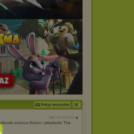
Pokaż wszystkie
zgłoś do usunięcia
ooki science fiction i składanki The