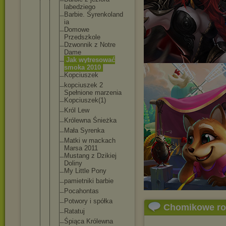
labedziego
Barbie. Syrenkoland
ia
Domowe
Przedszkole
Dzwonnik z Notre
Dame
Jak wytresować
smoka 2010
Kopciuszek
kopciuszek 2
Spełnione marzenia
Kopciuszek(
1)
Król Lew
Królewna Śnieżka
Mała Syrenka
Matki w mackach
Marsa 2011
Mustang z Dzikiej
Doliny
My Little Pony
pamietniki barbie
Pocahontas
Potwory i spółka
Chomikowe r
Ratatuj
Śpiąca Królewna