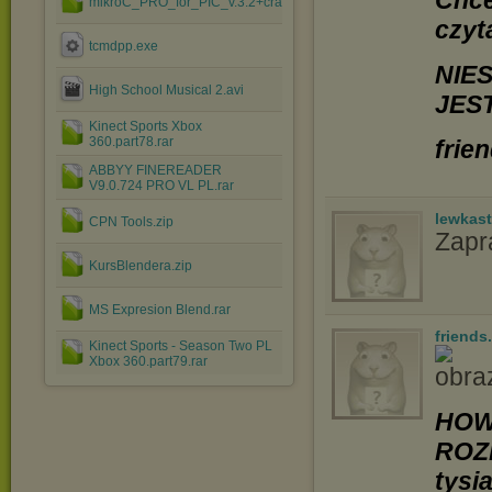
Chce
mikroC_PRO_for_PIC_v.3.2+crack.rar
czyt
tcmdpp.exe
NIE
High School Musical 2.avi
JES
Kinect Sports Xbox
360.part78.rar
frie
ABBYY FINEREADER
V9.0.724 PRO VL PL.rar
lewkast
CPN Tools.zip
Zapr
KursBlendera.zip
MS Expresion Blend.rar
friends
Kinect Sports - Season Two PL
Xbox 360.part79.rar
HOW
ROZ
tysi