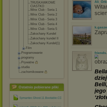
Ali_Orb
TRUSKAWKOWE
Wita
CIASTKO
Winx Club - Seria 1
scien
Winx Club - Seria 2
Winx Club - Seria 3
Winx Club - Seria 4
k.gasz
Winx Club - Seria 5
Zapr
Zakochany Kundel
Zakochany kundel II
Zakochany Kundel(1)
Film
Programowanie
friends
programy
Prywatne
studia
Bell
zachomikowane
dzie
Bell
Ostatnio pobierane pliki
jego
‘zło
Symantec.Ghost.11.Bootable.CD.rar