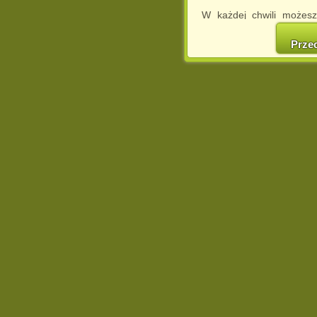
W każdej chwili możesz
cookies w swojej przeglą
w naszej Pol
Prze
http://chomikuj.pl/Polity
Jednocześnie informuje
może spowodować ogr
Chomikuj.pl.
W przypadku braku twojej
prosimy o opuszczenie se
Wykorzystanie plików c
(dostosowanie reklam do
działań marketingowych).
Wyrażenie sprzeciwu spo
będzie dopasowana do Tw
wyświetlona przypadkowo
Istnieje możliwość zmian
sposób uniemożliwiając
urządzeniu końcowym. M
dokonując odpowiednich
internetowej.
Pełną informację na 
http://chomikuj.pl/Polity