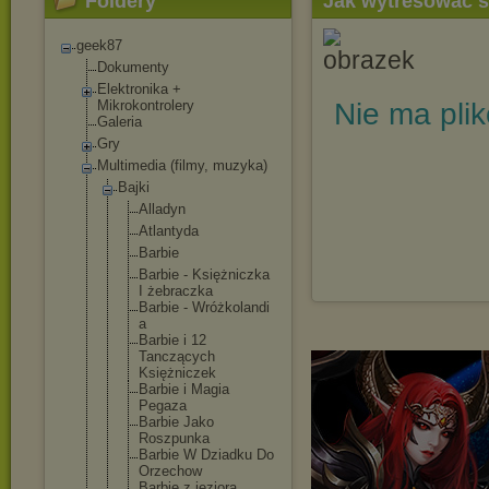
Foldery
Jak wytresować 
geek87
Dokumenty
Elektronika +
Mikrokontrolery
Nie ma pli
Galeria
Gry
Multimedia (filmy, muzyka)
Bajki
Alladyn
Atlantyda
Barbie
Barbie - Księżniczka
I żebraczka
Barbie - Wróżkolandi
a
Barbie i 12
Tanczących
Księżniczek
Barbie i Magia
Pegaza
Barbie Jako
Roszpunka
Barbie W Dziadku Do
Orzechow
Barbie z jeziora