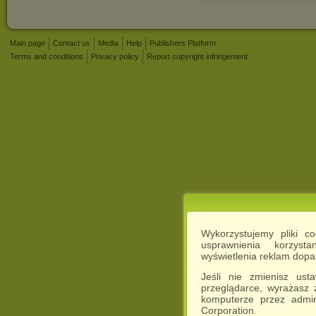
Main page
Contact us
Media
Help
Publishers Platform
Terms and conditions
Privacy policy
Report copyright infringement
Wykorzystujemy pliki c
usprawnienia korzyst
wyświetlenia reklam dop
Jeśli nie zmienisz ust
przeglądarce, wyrażasz
komputerze przez admin
Corporation.