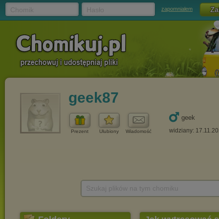
Chomik
Hasło
zapomniałem
geek87
geek
widziany: 17.11.2
Prezent
Ulubiony
Wiadomość
Szukaj plików na tym chomiku