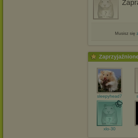
Zapr
Musisz się
Zaprzyjaźnion
sleepyhead7
xlo-30