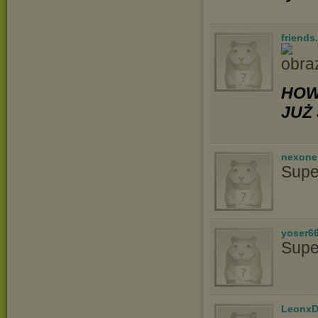
friends
HOW
JUŻ 
nexon
Supe
yoser6
Supe
LeonxD